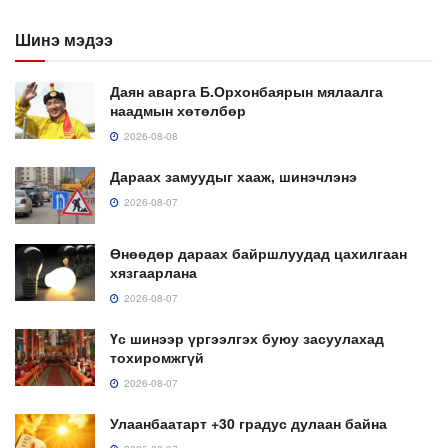
Шинэ мэдээ
Даян аварга Б.Орхонбаярын мялаалга
наадмын хөтөлбөр
2026-08-08
Дараах замуудыг хааж, шинэчлэнэ
2026-08-07
Өнөөдөр дараах байршлуудад цахилгаан
хязгаарлана
2026-08-07
Үс шинээр үргээлгэх буюу засуулахад
тохиромжгүй
2026-08-07
Улаанбаатарт +30 градус дулаан байна