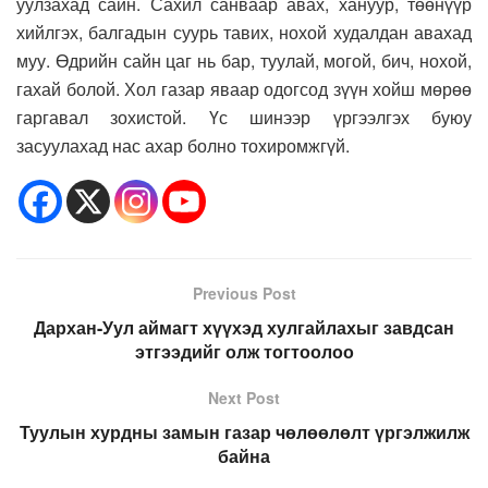
уулзахад сайн. Сахил санваар авах, хануур, төөнүүр
хийлгэх, балгадын суурь тавих, нохой худалдан авахад
муу. Өдрийн сайн цаг нь бар, туулай, могой, бич, нохой,
гахай болой. Хол газар яваар одогсод зүүн хойш мөрөө
гаргавал зохистой. Үс шинээр үргээлгэх буюу
засуулахад нас ахар болно тохиромжгүй.
Previous Post
Дархан-Уул аймагт хүүхэд хулгайлахыг завдсан
этгээдийг олж тогтоолоо
Next Post
Туулын хурдны замын газар чөлөөлөлт үргэлжилж
байна