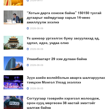
2026-08-07
“Хотын дарга сонсож байна” 150150 тусгай
дугаарыг наймдугаар сарын 14-нөөс
ажиллуулж эхэлнэ
2026-08-06
Үс шинээр үргээлгэх буюу засуулахад эд,
эдлэл, идээ, ундаа олно
2026-08-06
Улаанбаатарт 29 хэм дулаан байна
2026-08-06
Зүүн азийн волейболын аварга шалгаруулах
тэмцээн Монгол Улсад эхэллээ
2026-08-05
Согтуугаар тээврийн хэрэгсэл жолоодож,
орон сууц мөргөсөн 38 настай эмэгтэйг
шалгаж байна