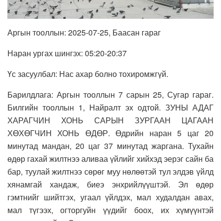
Аргын тооллын: 2025-07-25, Баасан гараг
Наран ургах шингэх: 05:20-20:37
Үс засуулбал: Нас ахар болно тохиромжгүй.
Барилдлага: Аргын тооллын 7 сарын 25, Сугар гараг.
Билгийн тооллын 1, Найралт эх одтой. ЗУНЫ АДАГ
ХАРАГЧИН ХОНЬ САРЫН ЗУРГААН ЦАГААН
ХӨХӨГЧИН ХОНЬ ӨДӨР. Өдрийн наран 5 цаг 20
минутад мандан, 20 цаг 37 минутад жаргана. Тухайн
өдөр гахай жилтнээ аливаа үйлийг хийхэд эерэг сайн ба
бар, туулай жилтнээ сөрөг муу нөлөөтэй тул элдэв үйлд
хянамгай хандаж, биеэ энхрийлүүштэй. Эл өдөр
гэмтнийг шийтгэх, угаал үйлдэх, мал худалдан авах,
мал түгээх, огторгуйн үүдийг боох, их хүмүүнтэй