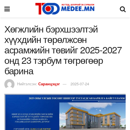
Хөгжлийн бэрхшээлтэй
хүүхдийн төрөлжсөн
асрамжийн төвийг 2025-2027
онд 23 тэрбум төгрөгөөр
барина
Нийтэлсэн:
Саранцэцэг
2025-07-24