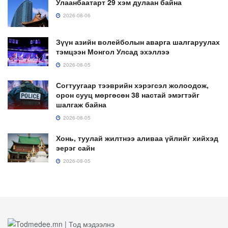
Улаанбаатарт 29 хэм дулаан байна
2026-08-06
Зүүн азийн волейболын аварга шалгаруулах
тэмцээн Монгол Улсад эхэллээ
2026-08-05
Согтуугаар тээврийн хэрэгсэл жолоодож,
орон сууц мөргөсөн 38 настай эмэгтэйг
шалгаж байна
2026-08-05
Хонь, туулай жилтнээ аливаа үйлийг хийхэд
эерэг сайн
2026-08-05