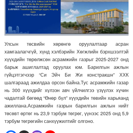
Улсын төсвийн хөрөнгө оруулалтаар асран
хамгаалагчгүй, хүнд хэлбэрийн Хөгжлийн бэрхшээлтэй
хүүхдийн төрөлжсөн асрамжийн газрыг 2025-2027 онд
барьж ашиглалтад оруулах юм. Барилгын ажлын
гүйцэтгэгчээр “Си Эйч Би Жи констракшн” ХХК
шалгараад ажилдаа орсон байна.Тус асрамжийн газар
нь 300 хүүхдийг хүлээн авч үйлчилгээ үзүүлэх хүчин
чадалтай бөгөөд “Өнөр бүл” хүүхдийн төвийн харьяанд
ажиллана.Асрамжийн газрын барилгын ажлын нийт
төсөвт өртөг нь 23,9 тэрбум төгрөг, үүнээс 2025 онд 5,9
тэрбум төгрөгийн санхүүжилтийг олгоно.