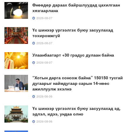
Өнөөдөр дараах байршлуудад цахилгаан
хязгаарлана
2026-08-07
Үс шинээр үргээлгэх буюу засуулахад
тохиромжгүй
2026-08-07
Улаанбаатарт +30 градус дулаан байна
2026-08-07
“Хотын дарга сонсож байна” 150150 тусгай
дугаарыг наймдугаар сарын 14-нөөс
ажиллуулж эхэлнэ
2026-08-06
Үс шинээр үргээлгэх буюу засуулахад эд,
эдлэл, идээ, ундаа олно
2026-08-06