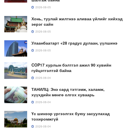
2026-08-05
Хонь, туулай жилтнээ аливаа үйлийг хийхэд
эерэг сайн
2026-08-05
Улаанбаатарт +28 градус дулаан, үүлшинэ
2026-08-05
COP17 хурлын бэлтгэл ажил 90 хувийн
гүйцэтгэлтэй байна
2026-08-04
ТАНИЛЦ: Энэ сард тэтгэмж, халамж,
хүүхдийн мөнгө олгох хуваарь
2026-08-04
Үс шинээр үргээлгэх буюу засуулахад
тохиромжгүй
2026-08-04