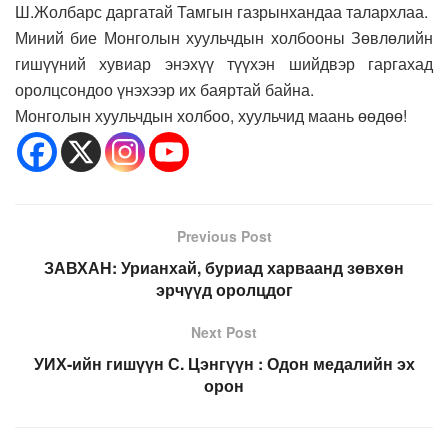
Ш.Жолбарс даргатай Тамгын газрынхандаа талархлаа.
Миний бие Монголын хуульчдын холбооны Зөвлөлийн
гишүүний хувиар энэхүү түүхэн шийдвэр гаргахад
оролцсондоо үнэхээр их баяртай байна.
Монголын хуульчдын холбоо, хуульчид маань өөдөө!
Previous Post
ЗАВХАН: Урианхай, буриад харваанд зөвхөн
эрчүүд оролцдог
Next Post
УИХ-ийн гишүүн С. Цэнгүүн : Одон медалийн эх
орон