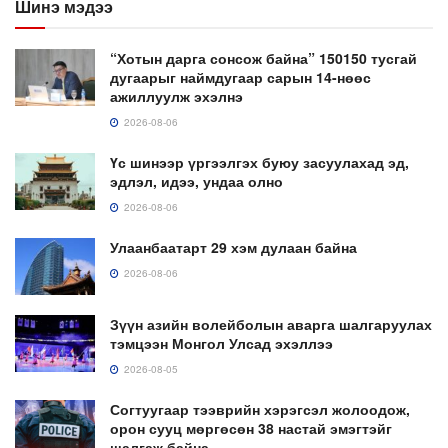
Шинэ мэдээ
“Хотын дарга сонсож байна” 150150 тусгай
дугаарыг наймдугаар сарын 14-нөөс
ажиллуулж эхэлнэ
2026-08-06
Үс шинээр үргээлгэх буюу засуулахад эд,
эдлэл, идээ, ундаа олно
2026-08-06
Улаанбаатарт 29 хэм дулаан байна
2026-08-06
Зүүн азийн волейболын аварга шалгаруулах
тэмцээн Монгол Улсад эхэллээ
2026-08-05
Согтуугаар тээврийн хэрэгсэл жолоодож,
орон сууц мөргөсөн 38 настай эмэгтэйг
шалгаж байна