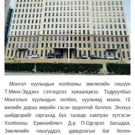
Монгол хуульчдын холбооны зөвлөлийн гишүүн
Т.Мөнх-Эрдэнэ сэтгэгдлээ хуваалцжээ. Тодруулбал
Монголын хуульчдын холбоо, хуульчид маань 12
жилийн дараа өөрийн гэсэн ордонтой боллоо. Энэхүү
шийдвэрийг гаргахад бүх талаар хамтран зүтгэсэн
Холбооны Ерөнхийлөгч Д-р П.Одгэрэл багшдаа,
Зөвлөлийн гишүүддээ, удирдлагын баг болон