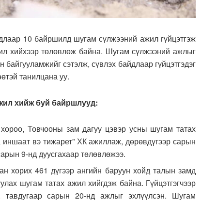
длаар 10 байршилд шугам сүлжээний ажил гүйцэтгэж
ил хийхээр төлөвлөж байна. Шугам сүлжээний ажлыг
н байгууламжийг сэтэлж, сүвлэх байдлаар гүйцэтгэдэг
өөтэй танилцана уу.
жил хийж буй байршлууд:
 хороо, Товчооны зам дагуу цэвэр усны шугам татах
а иншаат вэ тижарет” ХК ажиллаж, дөрөвдүгээр сарын
сарын 9-нд дуусгахаар төлөвлөжээ.
дан хорих 461 дүгээр ангийн баруун хойд талын замд
улах шугам татах ажил хийгдэж байна. Гүйцэтгэгчээр
 тавдугаар сарын 20-нд ажлыг эхлүүлсэн. Шугам