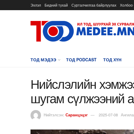
Эхлэл
Бидний тухай
Сурталчилгаа байрлуулах
Холбоо 
ТОД МЭДЭЭ
ТОД PODCAST
ТОД ХҮН
Нийслэлийн хэмжэ
шугам сүлжээний а
Нийтэлсэн:
Саранцэцэг
2025-07-08
Ангила