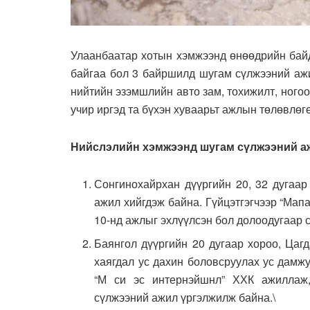
Улаанбаатар хотын хэмжээнд өнөөдрийн бай
байгаа бол 3 байршилд шугам сүлжээний аж
нийтийн эзэмшлийн авто зам, тохижилт, ногоо
учир иргэд та бүхэн хуваарьт ажлын төлөвлөг
Нийслэлийн хэмжээнд шугам сүлжээний а
Сонгинохайрхан дүүргийн 20, 32 дугаар
ажил хийгдэж байна. Гүйцэтгэгчээр “Мап
10-нд ажлыг эхлүүлсэн бол долоодугаар 
Баянгол дүүргийн 20 дугаар хороо, Цаг
хаягдал ус дахин боловсруулах ус дамжу
“М си эс интернэйшнл” ХХК ажиллаж,
сүлжээний ажил үргэлжилж байна.\