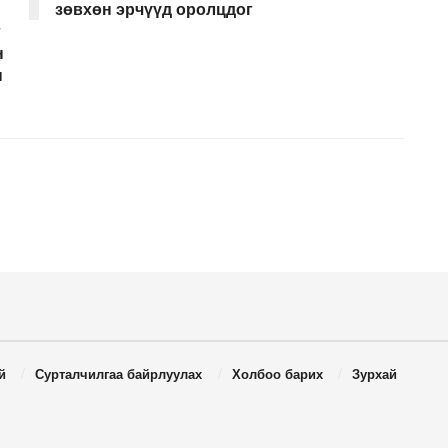
зөвхөн эрчүүд оролцдог
г
н
н
й
Сурталчилгаа байрлуулах
Холбоо барих
Зурхай