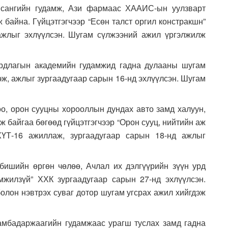
айсангийн гудамж, Ази фармаас ХААИС-ын уулзварт
 байна. Гүйцэтгэгчээр “Есөн талст оргил констракшн”
ажлыг эхлүүлсэн. Шугам сүлжээний ажил үргэлжилж
ирдлагын академийн гудамжид гадна дулааны шугам
эж, ажлыг зургаадугаар сарын 16-нд эхлүүлсэн. Шугам
оо, орон сууцны хорооллын дундах авто замд халуун,
 байгаа бөгөөд гүйцэтгэгчээр “Орон сууц, нийтийн аж
ҮТ-16 ажиллаж, зургаадугаар сарын 18-нд ажлыг
бишийн өргөн чөлөө, Ачлал их дэлгүүрийн зүүн урд
жилзүй” ХХК зургаадугаар сарын 27-нд эхлүүлсэн.
олон нэвтрэх суваг дотор шугам угсрах ажил хийгдэж
амбадаржаагийн гудамжаас урагш туслах замд гадна