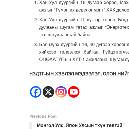
Хан-Уул дүүргийн 15 дугаар хороо, Ма
ажлыг “Түмэн их девелопмэнт” ХХК долоо
Хан-Уул дүүргийн 11 дүгээр хороо, Бог
дулааны шугам татах ажлыг “Энерготех
эхлэх хуваарьтай байна.
Баянзүрх дүүргийн 16, 40 дүгээр хороон
хийхээр төлөвлөж байгаа. Гүйцэтгэгч
ОНӨААТҮГ-ын ХҮТ-1 ажиллана. Шугам сү
НЗДТГ-ЫН ХЭВЛЭЛ МЭДЭЭЛЭЛ, ОЛОН НИ
Previous Post
Монгол Улс, Япон Улсын “хүн төвтэй”