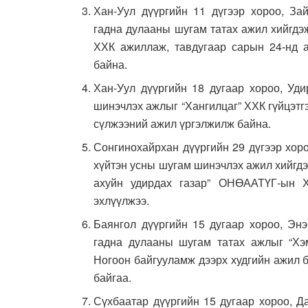
Хан-Уул дүүргийн 11 дүгээр хороо, З
гадна дулааны шугам татах ажил хийгдэж
ХХК ажиллаж, тавдугаар сарын 24-нд 
байна.
Хан-Уул дүүргийн 18 дугаар хороо, Уд
шинэчлэх ажлыг “Хангилцаг” ХХК гүйцэтг
сүлжээний ажил үргэлжилж байна.
Сонгинохайрхан дүүргийн 29 дүгээр хор
хүйтэн усны шугам шинэчлэх ажил хийгдэж
ахуйн удирдах газар” ОНӨААТҮГ-ын Х
эхлүүлжээ.
Баянгол дүүргийн 15 дугаар хороо, Энэ
гадна дулааны шугам татах ажлыг “Хэм
Ногоон байгууламж дээрх худгийн ажил б
байгаа.
Сүхбаатар дүүргийн 15 дугаар хороо, Д