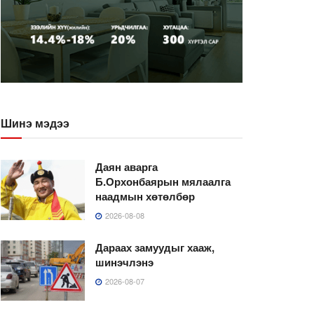
Шинэ мэдээ
Даян аварга
Б.Орхонбаярын мялаалга
наадмын хөтөлбөр
2026-08-08
Дараах замуудыг хааж,
шинэчлэнэ
2026-08-07