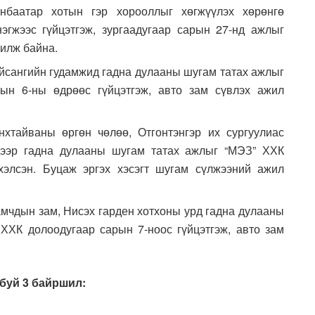
нбаатар хотын гэр хорооллыг хөгжүүлэх хөрөнгө
эгжээс гүйцэтгэж, зургаадугаар сарын 27-нд ажлыг
жилж байна.
айсангийн гудамжид гадна дулааны шугам татах ажлыг
рын 6-ны өдрөөс гүйцэтгэж, авто зам сүвлэх ажил
нхтайваны өргөн чөлөө, Отгонтэнгэр их сургуулиас
дээр гадна дулааны шугам татах ажлыг “МЭЗ” ХХК
хэлсэн. Буцаж эргэх хэсэгт шугам сүлжээний ажил
амчдын зам, Нисэх гарден хотхоны урд гадна дулааны
ХХК долоодугаар сарын 7-ноос гүйцэтгэж, авто зам
буй 3 байршил: