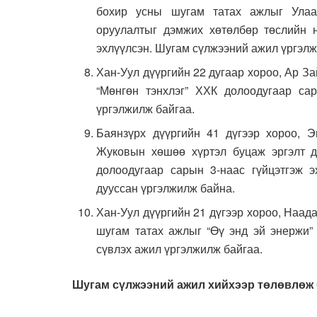
бохир усны шугам татах ажлыг Улаа
оруулалтыг дэмжих хөтөлбөр төслийн н
эхлүүлсэн. Шугам сүлжээний ажил үргэл
Хан-Уул дүүргийн 22 дугаар хороо, Ар З
“Мөнгөн тэнхлэг” ХХК долоодугаар са
үргэлжилж байгаа.
Баянзүрх дүүргийн 41 дүгээр хороо, Э
Жуковын хөшөө хүртэл буцаж эргэлт 
долоодугаар сарын 3-наас гүйцэтгэж э
дууссан үргэлжилж байна.
Хан-Уул дүүргийн 21 дүгээр хороо, Наад
шугам татах ажлыг “Өү энд эй энержи” 
сүвлэх ажил үргэлжилж байгаа.
Шугам сүлжээний ажил хийхээр төлөвлөж 