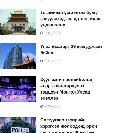
Үс шинээр үргээлгэх буюу
засуулахад эд, эдлэл, идээ,
ундаа олно
2026-08-06
Улаанбаатарт 29 хэм дулаан
байна
2026-08-06
Зүүн азийн волейболын
аварга шалгаруулах
тэмцээн Монгол Улсад
эхэллээ
2026-08-05
Согтуугаар тээврийн
хэрэгсэл жолоодож, орон
сууц мөргөсөн 38 настай