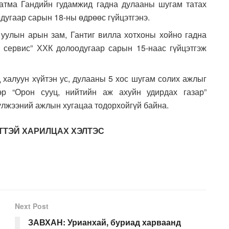
хатма Гандийн гудамжид гадна дулааны шугам татах
дугаар сарын 18-ны өдрөөс гүйцэтгэнэ.
д уулын арын зам, Гантиг вилла хотхоны хойно гадна
 сервис” ХХК долоодугаар сарын 15-наас гүйцэтгэж
д халуун хүйтэн ус, дулааны 5 хос шугам солих ажлыг
ээр “Орон сууц, нийтийн аж ахуйн удирдах газар”
лжээний ажлын хугацаа тодорхойгүй байна.
ЙТТЭЙ ХАРИЛЦАХ ХЭЛТЭС
Next Post
ЗАВХАН: Урианхай, буриад харваанд