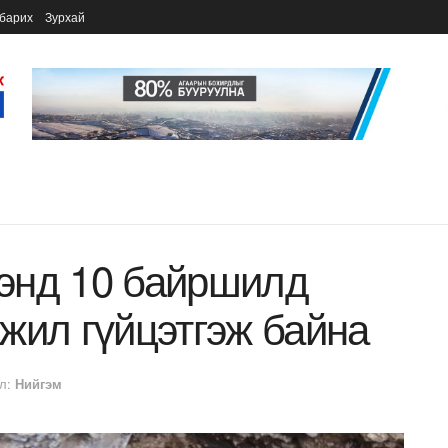
барих
Зурхай
энд 10 байршилд
жил гүйцэтгэж байна
л:
Нийгэм