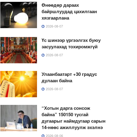
Өнөөдөр дараах
байршлуудад цахилгаан
хязгаарлана
2026-08-07
Үс шинээр үргээлгэх буюу
засуулахад тохиромжгүй
2026-08-07
Улаанбаатарт +30 градус
дулаан байна
2026-08-07
“Хотын дарга сонсож
байна” 150150 тусгай
дугаарыг наймдугаар сарын
14-нөөс ажиллуулж эхэлнэ
2026-08-06