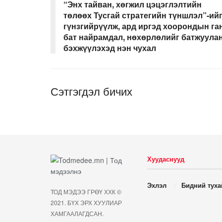
“Энх тайван, хөгжил цэцэглэлтийн
төлөөх Тусгай стратегийн түншлэл”-ий
гүнзгийрүүлж, ард иргэд хоорондын га
бат найрамдал, нөхөрлөлийг батжуула
бэхжүүлэхэд нэн чухал
Сэтгэгдэл бичих
Хуудаснууд
Эхлэл
Бидний туха
ТОД МЭДЭЭ ГРӨҮ ХХК ©
2021. БҮХ ЭРХ ХУУЛИАР
ХАМГААЛАГДСАН.