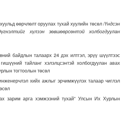
хуульд өөрчлөлт оруулах тухай хуулийн төсөл /
Үндсэн
үгнэлтийг хүлээн зөвшөөрсөнтэй холбогдуулан
ний байдлын талаарх 24 дэх илтгэл, эрүү шүүлтээс
 гишүүний тайланг хэлэлцсэнтэй холбогдуулан авах
урлын тогтоолын төсөл
инженерчлэл хийх ажлыг эрчимжүүлэх талаар чиглэл
төсөл
ах зарим арга хэмжээний тухай” Улсын Их Хурлын