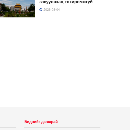
засуулахад тохиромжгүй
2026-08-04
Биднийг дагаарай