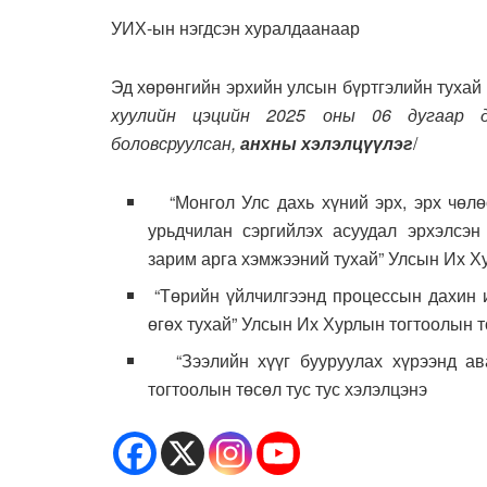
УИХ-ын нэгдсэн хуралдаанаар
Эд хөрөнгийн эрхийн улсын бүртгэлийн тухай 
хуулийн цэцийн 2025 оны 06 дугаар д
боловсруулсан,
анхны хэлэлцүүлэг
/
“Монгол Улс дахь хүний эрх, эрх чөлөө
урьдчилан сэргийлэх асуудал эрхэлсэн
зарим арга хэмжээний тухай” Улсын Их Х
“Төрийн үйлчилгээнд процессын дахин 
өгөх тухай” Улсын Их Хурлын тогтоолын 
“Зээлийн хүүг бууруулах хүрээнд ав
тогтоолын төсөл тус тус хэлэлцэнэ