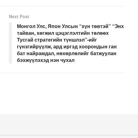
Next Post
Монгол Улс, Япон Улсын “хүн төвтэй” “Энх
тайван, хөгжил цэцэглэлтийн төлөөх
Тусгай стратегийн түншлэл”-ийг
гүнзгийрүүлж, ард иргэд хоорондын ган
бат найрамдал, нөхөрлөлийг батжуулан
бэхжүүлэхэд нэн чухал