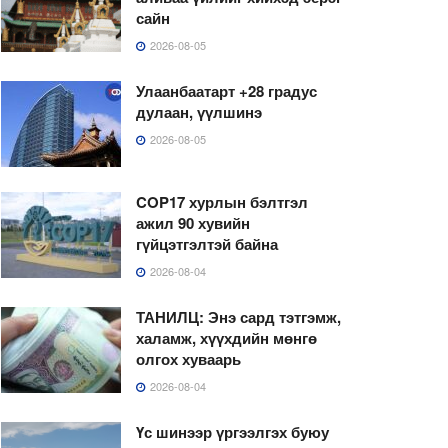
сайн
2026-08-05
Улаанбаатарт +28 градус
дулаан, үүлшинэ
2026-08-05
COP17 хурлын бэлтгэл
ажил 90 хувийн
гүйцэтгэлтэй байна
2026-08-04
ТАНИЛЦ: Энэ сард тэтгэмж,
халамж, хүүхдийн мөнгө
олгох хуваарь
2026-08-04
Үс шинээр үргээлгэх буюу