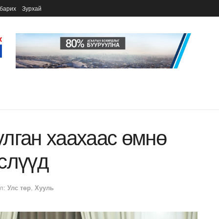
барих
Зурхай
лган хаахаас өмнө
слүүд
л:
Улс төр
,
Хууль