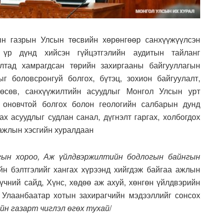
ын газрын Улсын төсвийн хөрөнгөөр санхүүжүүлсэн
 үр дүнд хийсэн гүйцэтгэлийн аудитын тайланг
алтад хамрагдсан төрийн захиргааны байгууллагын
ныг боловсронгуй болгох, бүтэц, зохион байгуулалт,
төсөв, санхүүжилтийн асуудлыг Монгол Улсын урт
 оновчтой болгох болон геологийн салбарын дунд
х асуудлыг судлан санал, дүгнэлт гаргах, холбогдох
ажлын хэсгийн хуралдаан
нгын хороо, Аж үйлдвэржилтийн бодлогын байнгын
н бэлтгэлийг хангах хүрээнд хийгдэж байгаа ажлын
чний сайд, Хүнс, хөдөө аж ахуй, хөнгөн үйлдвэрийн
 Улаанбаатар хотын захирагчийн мэдээллийг сонсох
йн газарт чиглэл өгөх тухай
/