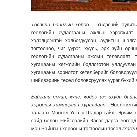
Төсвийн байнгын хороо –
Үндэсний аудит
геологийн судалгааны ажлын хэрэгжилт,
хэлэлцсэнтэй холбогдуулан, аудитын шалг
тогтолцоо, чиг үүрэг, хууль, эрх зүйн орч
геологийн судалгааны ажлын төлөвлөлт, 
хугацааны хөгжлийн бодлоготой уялдуулан
хугацааны зорилтот хөтөлбөрийг боловсруула
шийдвэрийн төсөл боловсруулах үүрэг бүхий 
Байгаль орчин, хүнс, хөдөө аж ахуйн бай
хорооны хамтарсан хуралдаан –
Өвөлжилтий
талаарх Монгол Улсын Шадар сайд, Эрчим хү
сайд болон
Нийслэлийн Засаг дарга бөгөөд
мөн Байнгын хорооны тогтоолын төсөл /
Засги