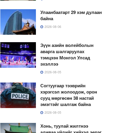
Улаанбаатарт 29 хэм дулаан
байна
2026-08-06
Зүүн азийн волейболын
аварга шалгаруулах
тэмцээн Монгол Улсад
эхэллээ
2026-08-05
Согтуугаар тээврийн
хэрэгсэл жолоодож, орон
сууц мөргөсөн 38 настай
эмэгтэйг шалгаж байна
2026-08-05
Хонь, туулай жилтнээ
аливаа үйлийг хийхэд эерэг