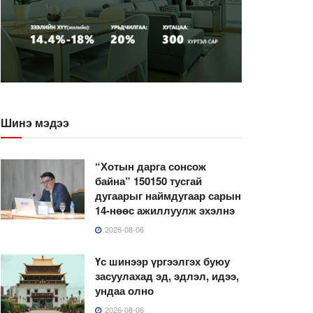
Шинэ мэдээ
“Хотын дарга сонсож
байна” 150150 тусгай
дугаарыг наймдугаар сарын
14-нөөс ажиллуулж эхэлнэ
2026-08-06
Үс шинээр үргээлгэх буюу
засуулахад эд, эдлэл, идээ,
ундаа олно
2026-08-06