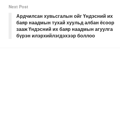
Next Post
Ардчилсан хувьсгалын ойг Үндэсний их
баяр наадмын тухай хуульд албан ёсоор
зааж Үндэсний их баяр наадмын агуулга
бүрэн илэрхийлэгдэхээр боллоо