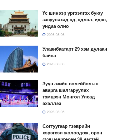
Үс шинээр үргээлгэх буюу
засуулахад эд, эдлэл, идээ,
ундаа олно
2026-08-06
Улаанбаатарт 29 хэм дулаан
байна
2026-08-06
Зүүн азийн волейболын
аварга шалгаруулах
тэмцээн Монгол Улсад
эхэллээ
2026-08-05
Согтуугаар тээврийн
хэрэгсэл жолоодож, орон
сууц мөргөсөн 38 настай