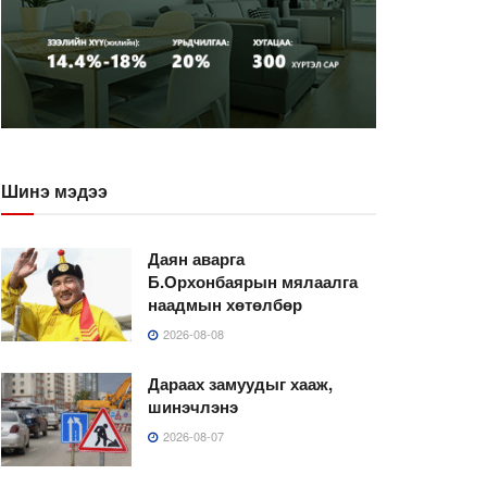
Шинэ мэдээ
Даян аварга
Б.Орхонбаярын мялаалга
наадмын хөтөлбөр
2026-08-08
Дараах замуудыг хааж,
шинэчлэнэ
2026-08-07