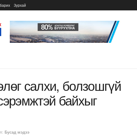
барих
Зурхай
лөг салхи, болзошгүй
сэрэмжтэй байхыг
л:
Бусад мэдээ