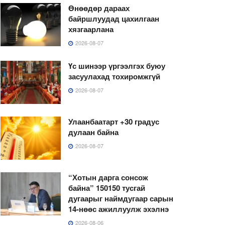
Өнөөдөр дараах
байршлуудад цахилгаан
хязгаарлана
2026-08-07
Үс шинээр үргээлгэх буюу
засуулахад тохиромжгүй
2026-08-07
Улаанбаатарт +30 градус
дулаан байна
2026-08-07
“Хотын дарга сонсож
байна” 150150 тусгай
дугаарыг наймдугаар сарын
14-нөөс ажиллуулж эхэлнэ
2026-08-06