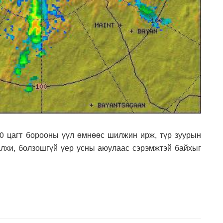
:30 цагт борооны үүл өмнөөс шилжин ирж, түр зуурын
лхи, болзошгүй үер усны аюулаас сэрэмжтэй байхыг