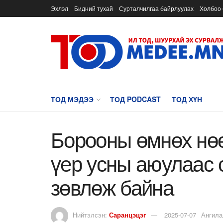
Эхлэл
Бидний тухай
Сурталчилгаа байрлуулах
Холбоо 
ТОД МЭДЭЭ
ТОД PODCAST
ТОД ХҮН
Борооны өмнөх нөө
үер усны аюулаас 
зөвлөж байна
Нийтэлсэн:
Саранцэцэг
2025-07-07
Ангила