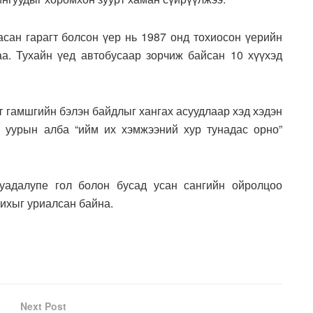
асан гарагт болсон үер нь 1987 онд тохиосон үерийн
а. Тухайн үед автобусаар зорчиж байсан 10 хүүхэд
т гамшгийн бэлэн байдлыг хангах асуудлаар хэд хэдэн
г уурын алба “ийм их хэмжээний хур тунадас орно”
Гуадалупе гол болон бусад усан сангийн ойролцоо
чихыг уриалсан байна.
Next Post