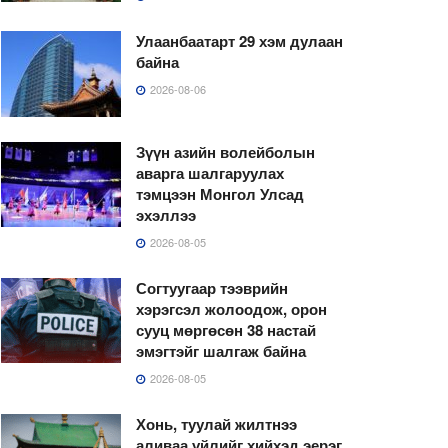
Улаанбаатарт 29 хэм дулаан
байна
2026-08-06
Зүүн азийн волейболын
аварга шалгаруулах
тэмцээн Монгол Улсад
эхэллээ
2026-08-05
Согтуугаар тээврийн
хэрэгсэл жолоодож, орон
сууц мөргөсөн 38 настай
эмэгтэйг шалгаж байна
2026-08-05
Хонь, туулай жилтнээ
аливаа үйлийг хийхэд эерэг