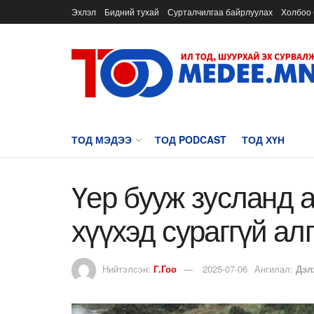
Эхлэл
Бидний тухай
Сурталчилгаа байрлуулах
Холбоо 
ТОД МЭДЭЭ
ТОД PODCAST
ТОД ХҮН
Үер бууж зусланд 
хүүхэд сураггүй ал
Нийтэлсэн:
Г.Гоо
2025-07-06
Ангилал:
Дэл