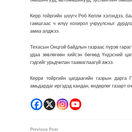
Керр тойргийн шүүгч Роб Келли хэлэхдээ, ба
гамшгаас ч илүү хохирол учруулсныг дурдла
амиа алджээ.
Техасын Онцгой байдлын газраас пүрэв гараг
удаа зөвлөгөөн хийсэн бөгөөд Үндэсний ца
гэдгийг урьдчилан таамаглаагүй ажээ.
Керри тойргийн цагдаагийн газрын дарга 
амьдардаг иргэдэд хандан, өндөрлөг газарт о
Previous Post