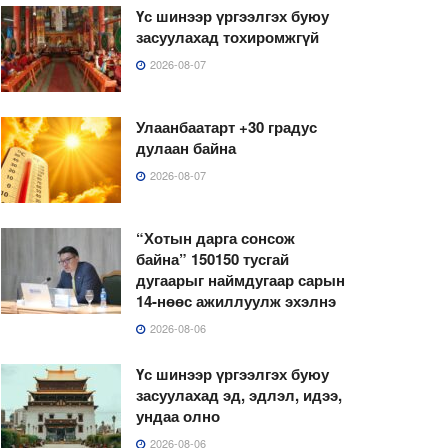
Үс шинээр үргээлгэх буюу
засуулахад тохиромжгүй
2026-08-07
Улаанбаатарт +30 градус
дулаан байна
2026-08-07
“Хотын дарга сонсож
байна” 150150 тусгай
дугаарыг наймдугаар сарын
14-нөөс ажиллуулж эхэлнэ
2026-08-06
Үс шинээр үргээлгэх буюу
засуулахад эд, эдлэл, идээ,
ундаа олно
2026-08-06