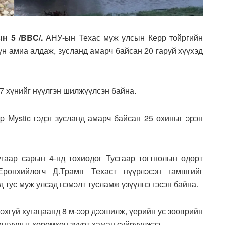
н 5 /BBC/.
АНУ-ын Техас муж улсын Керр тойргийн
хүн амиа алдаж, зусланд амарч байсан 20 гаруй хүүхэд
7 хүнийг нүүлгэн шилжүүлсэн байна.
 Mystic гэдэг зусланд амарч байсан 25 охиныг эрэн
гаар сарын 4-нд тохиодог Тусгаар тогтнолын өдөрт
Ерөнхийлөгч Д.Трамп Техаст нүүрлэсэн гамшгийг
 тус муж улсад нэмэлт тусламж үзүүлнэ гэсэн байна.
эхгүй хугацаанд 8 м-ээр дээшилж, үерийн ус зөөврийн
нгуудыг хоромхон зуурт хаман сүйрүүлжээ.