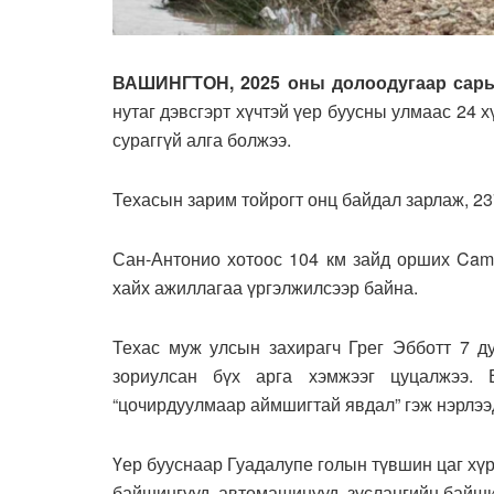
ВАШИНГТОН, 2025 оны долоодугаар сары
нутаг дэвсгэрт хүчтэй үер буусны улмаас 24 
сураггүй алга болжээ.
Техасын зарим тойрогт онц байдал зарлаж, 23
Сан-Антонио хотоос 104 км зайд орших Camp
хайх ажиллагаа үргэлжилсээр байна.
Техас муж улсын захирагч Грег Эбботт 7 ду
зориулсан бүх арга хэмжээг цуцалжээ. 
“цочирдуулмаар аймшигтай явдал” гэж нэрлээд
Үер бууснаар Гуадалупе голын түвшин цаг хүр
байшингууд, автомашинууд, зуслангийн байши