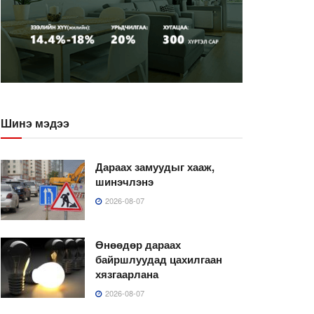
Шинэ мэдээ
Дараах замуудыг хааж,
шинэчлэнэ
2026-08-07
Өнөөдөр дараах
байршлуудад цахилгаан
хязгаарлана
2026-08-07