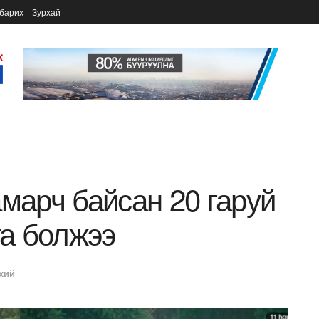
барих
Зурхай
амарч байсан 20 гаруй
га болжээ
хий