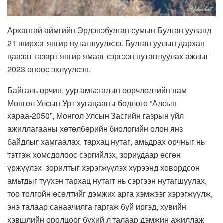
Архангай аймгийн Эрдэнэбулган сумын Булган ууланд
21 ширхэг янгир нутагшуулжээ. Булган уулын дархан
цаазат газарт янгир ямааг сэргээн нутагшуулах ажлыг
2023 оноос эхлүүлсэн.
Байгаль орчин, уур амьсгалын өөрчлөлтийн яам
Монгол Улсын Урт хугацааны бодлого “Алсын
хараа-2050”, Монгол Улсын Засгийн газрын үйл
ажиллагааны хөтөлбөрийн биологийн олон янз
байдлыг хамгаалах, тархац нутаг, амьдрах орчныг нь
тэтгэж хомсдолоос сэргийлэх, зориудаар өсгөн
үржүүлэх зорилтыг хэрэгжүүлэх хүрээнд ховордсон
амьтдыг түүхэн тархац нутагт нь сэргээн нутагшуулах,
тоо толгойн өсөлтийг дэмжих арга хэмжээг хэрэгжүүлж,
энэ талаар санаачилга гаргаж буй иргэд, хувийн
хэвшлийн оролцоог бүхий л талаар дэмжин ажиллаж