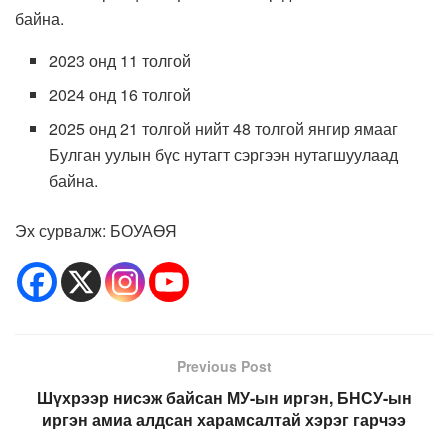
байна.
2023 онд 11 толгой
2024 онд 16 толгой
2025 онд 21 толгой нийт 48 толгой янгир ямааг
Булган уулын бүс нутагт сэргээн нутагшуулаад
байна.
Эх сурвалж: БОУАӨЯ
Previous Post
Шүхрээр нисэж байсан МУ-ын иргэн, БНСУ-ын
иргэн амиа алдсан харамсалтай хэрэг гарчээ