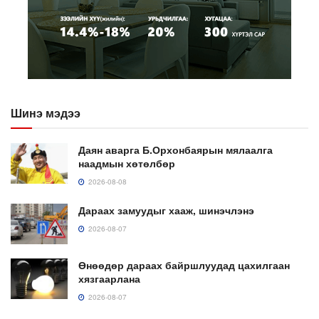
Шинэ мэдээ
Даян аварга Б.Орхонбаярын мялаалга
наадмын хөтөлбөр
2026-08-08
Дараах замуудыг хааж, шинэчлэнэ
2026-08-07
Өнөөдөр дараах байршлуудад цахилгаан
хязгаарлана
2026-08-07