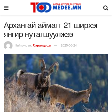
Архангай аймагт 21 ширхэг
янгир нутагшуулжээ
Нийтэлсэн:
Саранцэцэг
2025-06-24