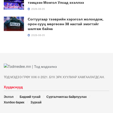
тэмцээн Монгол Улсад эхэллээ
2026-08-05
Согтуугаар тээврийн хэрэгсэл жолоодож,
орон сууц мөргөсөн 38 настай эмэгтэйг
шалгаж байна
2026-08-05
ТОД МЭДЭЭ ГРӨҮ ХХК © 2021. БҮХ ЭРХ ХУУЛИАР ХАМГААЛАГДСАН.
Хуудаснууд
Эхлэл
Бидний тухай
Сурталчилгаа байрлуулах
Холбоо барих
Зурхай