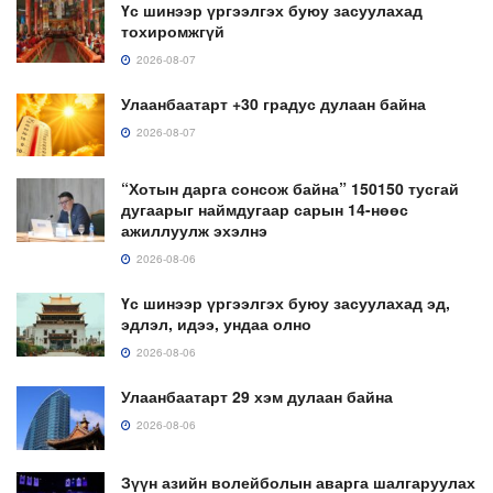
Үс шинээр үргээлгэх буюу засуулахад
тохиромжгүй
2026-08-07
Улаанбаатарт +30 градус дулаан байна
2026-08-07
“Хотын дарга сонсож байна” 150150 тусгай
дугаарыг наймдугаар сарын 14-нөөс
ажиллуулж эхэлнэ
2026-08-06
Үс шинээр үргээлгэх буюу засуулахад эд,
эдлэл, идээ, ундаа олно
2026-08-06
Улаанбаатарт 29 хэм дулаан байна
2026-08-06
Зүүн азийн волейболын аварга шалгаруулах