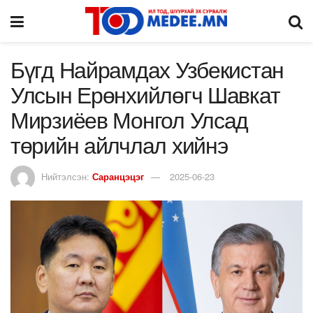
Бүгд Найрамдах Узбекистан
Улсын Ерөнхийлөгч Шавкат
Мирзиёев Монгол Улсад
төрийн айлчлал хийнэ
Нийтэлсэн:
Саранцэцэг
2025-06-23