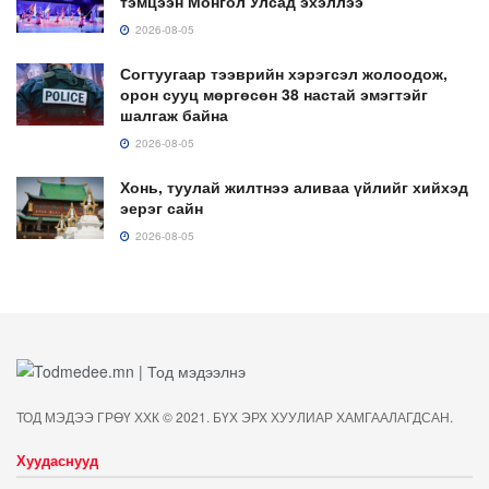
тэмцээн Монгол Улсад эхэллээ
2026-08-05
Согтуугаар тээврийн хэрэгсэл жолоодож,
орон сууц мөргөсөн 38 настай эмэгтэйг
шалгаж байна
2026-08-05
Хонь, туулай жилтнээ аливаа үйлийг хийхэд
эерэг сайн
2026-08-05
ТОД МЭДЭЭ ГРӨҮ ХХК © 2021. БҮХ ЭРХ ХУУЛИАР ХАМГААЛАГДСАН.
Хуудаснууд