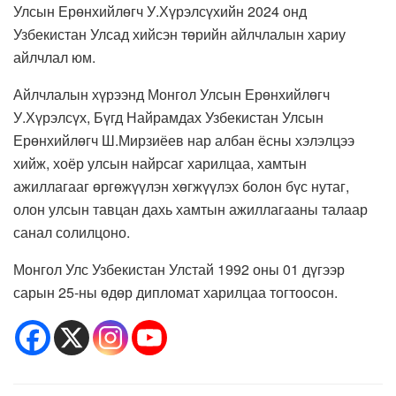
Улсын Ерөнхийлөгч У.Хүрэлсүхийн 2024 онд
Узбекистан Улсад хийсэн төрийн айлчлалын хариу
айлчлал юм.
Айлчлалын хүрээнд Монгол Улсын Ерөнхийлөгч
У.Хүрэлсүх, Бүгд Найрамдах Узбекистан Улсын
Ерөнхийлөгч Ш.Мирзиёев нар албан ёсны хэлэлцээ
хийж, хоёр улсын найрсаг харилцаа, хамтын
ажиллагааг өргөжүүлэн хөгжүүлэх болон бүс нутаг,
олон улсын тавцан дахь хамтын ажиллагааны талаар
санал солилцоно.
Монгол Улс Узбекистан Улстай 1992 оны 01 дүгээр
сарын 25-ны өдөр дипломат харилцаа тогтоосон.