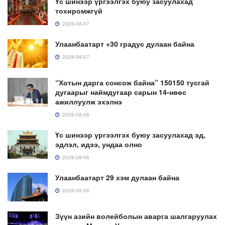
Үс шинээр үргээлгэх буюу засуулахад
тохиромжгүй
2026-08-07
Улаанбаатарт +30 градус дулаан байна
2026-08-07
“Хотын дарга сонсож байна” 150150 тусгай
дугаарыг наймдугаар сарын 14-нөөс
ажиллуулж эхэлнэ
2026-08-06
Үс шинээр үргээлгэх буюу засуулахад эд,
эдлэл, идээ, ундаа олно
2026-08-06
Улаанбаатарт 29 хэм дулаан байна
2026-08-06
Зүүн азийн волейболын аварга шалгаруулах