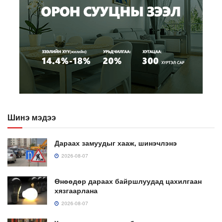
Шинэ мэдээ
Дараах замуудыг хааж, шинэчлэнэ
2026-08-07
Өнөөдөр дараах байршлуудад цахилгаан
хязгаарлана
2026-08-07