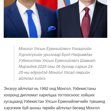
Монгол Улсын Ерөнхийлөгч Ухнаагийн
Хүрэлсүхийн урилгаар Бүгд Найрамдах
Узбекистан Улсын Ерөнхийлөгч Шавкат
Мирзиёев 2025 оны 06 дугаар сарын 24-
25-ны өдрүүдэд Монгол Улсад төрийн
айлчлал хийнэ.
Энэхүү айлчлал нь 1992 онд Монгол, Узбекистаны
хооронд дипломат харилцаа тогтоосноос хойших
хугацаанд Узбекистан Улсын Ерөнхийлөгчийн түвшинд
хэрэгжиж буй анхны төрийн айлчлал бөгөөд Монгол