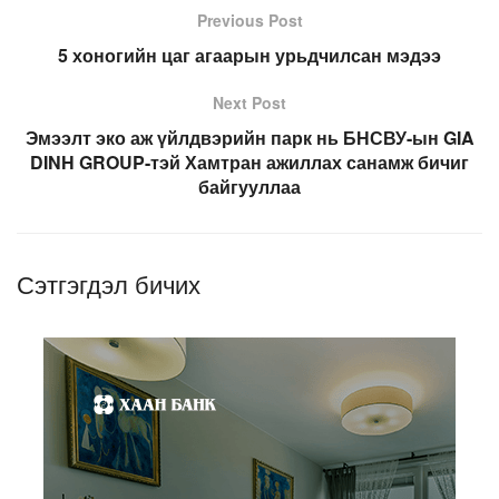
Previous Post
5 хоногийн цаг агаарын урьдчилсан мэдээ
Next Post
Эмээлт эко аж үйлдвэрийн парк нь БНСВУ-ын GIA
DINH GROUP-тэй Хамтран ажиллах санамж бичиг
байгууллаа
Сэтгэгдэл бичих