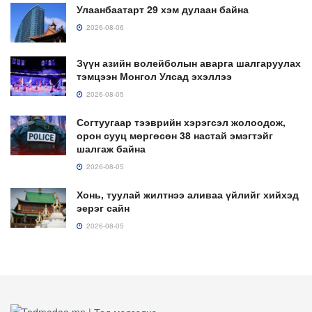
Улаанбаатарт 29 хэм дулаан байна
2026-08-06
Зүүн азийн волейболын аварга шалгаруулах
тэмцээн Монгол Улсад эхэллээ
2026-08-05
Согтуугаар тээврийн хэрэгсэл жолоодож,
орон сууц мөргөсөн 38 настай эмэгтэйг
шалгаж байна
2026-08-05
Хонь, туулай жилтнээ аливаа үйлийг хийхэд
эерэг сайн
2026-08-05