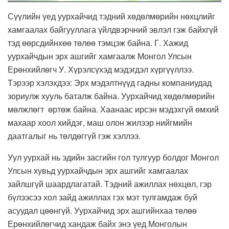
Сүүлийн үед уурхайчид тэдний хөдөлмөрийн нөхцлийг
хамгаалах байгууллага үйлдвэрчний эвлэл гэж байхгүй
тэд өөрсдийнхөө төлөө тэмцэж байна. Г. Хажид
уурхайчдын эрх ашгийг хамгаалж Монгол Улсын
Ерөнхийлөгч У. Хүрэлсүхэд мэдэгдэл хүргүүллээ.
Тэрээр хэлэхдээ: Эрх мэдэлтнүүд гадны компаниудад
зориулж хууль баталж байна. Уурхайчид хөдөлмөрийн
мөлжлөгт өртөж байна. Хаанаас ирсэн мэдэхгүй өмхий
махаар хоол хийдэг, маш олон жилээр нийгмийн
даатгалыг нь төлдөггүй гэж хэллээ.
Уул уурхай нь эдийн засгийн гол тулгуур болдог Монгол
Улсын хувьд уурхайчдын эрх ашгийг хамгаалах
зайлшгүй шаардлагатай. Тэдний ажиллах нөхцөл, гэр
бүлээсээ хол зайд ажиллах гэх мэт тулгамдаж буй
асуудал цөөнгүй. Уурхайчид эрх ашгийнхаа төлөө
Ерөнхийлөгчид хандаж байх энэ үед Монголын