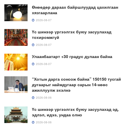
Өнөөдөр дараах байршлуудад цахилгаан
хязгаарлана
2026-08-07
Үс шинээр үргээлгэх буюу засуулахад
тохиромжгүй
2026-08-07
Улаанбаатарт +30 градус дулаан байна
2026-08-07
“Хотын дарга сонсож байна” 150150 тусгай
дугаарыг наймдугаар сарын 14-нөөс
ажиллуулж эхэлнэ
2026-08-06
Үс шинээр үргээлгэх буюу засуулахад эд,
эдлэл, идээ, ундаа олно
2026-08-06