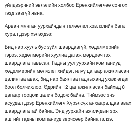
үйлдвэрчний эвлэлийн холбоо Ерөнхийлөгчөө сонгох
гээд завгүй явна.
Арван мянган уурхайчдын төлөөлөл хэвлэлийн бага
хурал дээр хэлэхдээ:
Бид нар хууль бус зүйл шаардаагүй, хөдөлмөрийн
гэрээ, хөдөлмөрийн хуулиа дагаж мөрдөөч гэх
шаардлага тавьсан. Гадны уул уурхайн компаниуд
хөдөлмөрийн мөлжлөг хийдэг, илүү цагаар ажилласан
цалингаа авах, бид нар баялгаа гадныханд ухаж өгдөг
боол болчихлоо. Өдрийн 12 цаг ажилласан байхад 8
цагаар тооцож цалин бодож байна. Тиймээс энэ
асуудал дээр Ерөнхийлөгч Хүрэлсүх анхааралдаа авах
шаардлагатай байна. Энд уурхайн ажилчдын эрх
ашгийг гадны компаниуд зөрчсөөр байна гэлээ.