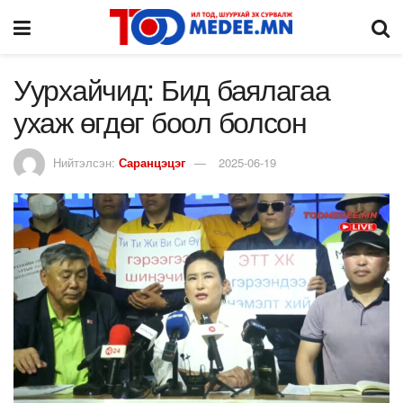
Уурхайчид: Бид баялагаа
ухаж өгдөг боол болсон
Нийтэлсэн:
Саранцэцэг
2025-06-19