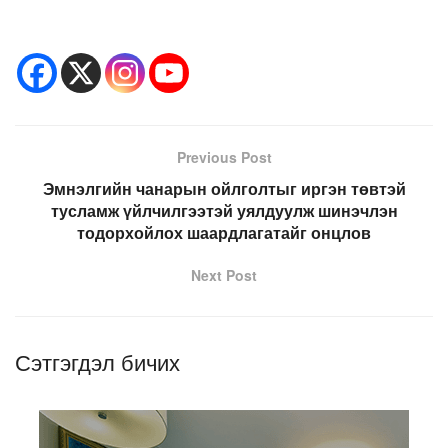
Previous Post
Эмнэлгийн чанарын ойлголтыг иргэн төвтэй
тусламж үйлчилгээтэй уялдуулж шинэчлэн
тодорхойлох шаардлагатайг онцлов
Next Post
Сэтгэгдэл бичих