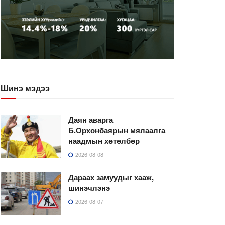
Шинэ мэдээ
Даян аварга
Б.Орхонбаярын мялаалга
наадмын хөтөлбөр
2026-08-08
Дараах замуудыг хааж,
шинэчлэнэ
2026-08-07