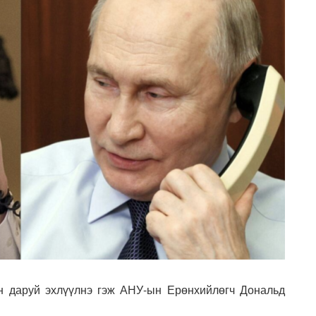
эн даруй эхлүүлнэ гэж АНУ-ын Ерөнхийлөгч Дональд