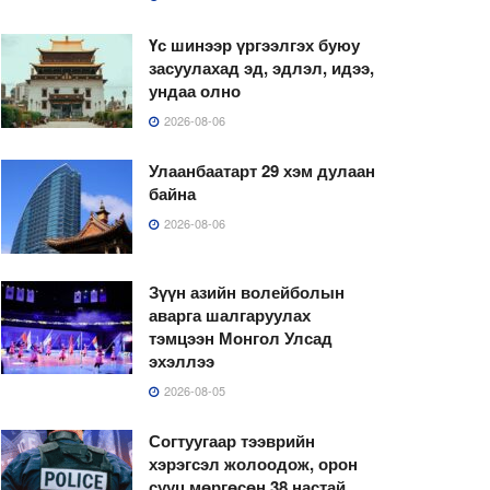
Үс шинээр үргээлгэх буюу
засуулахад эд, эдлэл, идээ,
ундаа олно
2026-08-06
Улаанбаатарт 29 хэм дулаан
байна
2026-08-06
Зүүн азийн волейболын
аварга шалгаруулах
тэмцээн Монгол Улсад
эхэллээ
2026-08-05
Согтуугаар тээврийн
хэрэгсэл жолоодож, орон
сууц мөргөсөн 38 настай