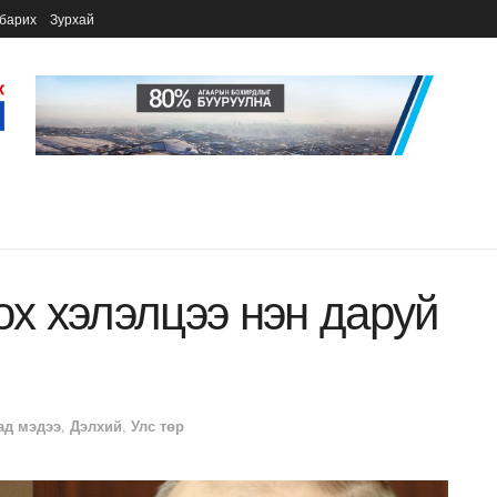
барих
Зурхай
ох хэлэлцээ нэн даруй
ад мэдээ
,
Дэлхий
,
Улс төр