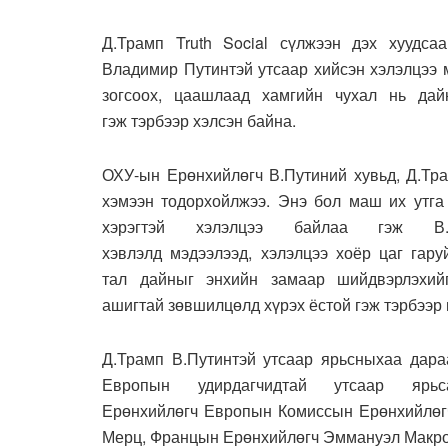
Д.Трамп Truth Social сүлжээн дэх хуудса
Владимир Путинтэй утсаар хийсэн хэлэлцээ 
зогсоох, цаашлаад хамгийн чухал нь дай
гэж тэрбээр хэлсэн байна.
ОХУ-ын Ерөнхийлөгч В.Путиний хувьд, Д.Тра
хэмээн тодорхойлжээ. Энэ бол маш их утга
хэрэгтэй хэлэлцээ байлаа гэж В
хэвлэлд мэдээлээд, хэлэлцээ хоёр цаг гару
тал дайныг энхийн замаар шийдвэрлэхи
ашигтай зөвшилцөлд хүрэх ёстой гэж тэрбээр 
Д.Трамп В.Путинтэй утсаар ярьсныхаа дар
Европын удирдагчидтай утсаар ярьс
Ерөнхийлөгч Европын Комиссын Ерөнхийлөг
Мерц, Францын Ерөнхийлөгч Эммануэл Макро