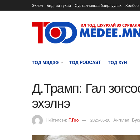
Эхлэл
Бидний тухай
Сурталчилгаа байрлуулах
Холбоо 
ТОД МЭДЭЭ
ТОД PODCAST
ТОД ХҮН
Д.Трамп: Гал зогсо
эхэлнэ
Нийтэлсэн:
Г.Гоо
2025-05-20
Ангилал:
Бус