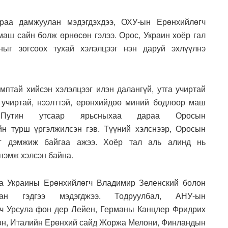
араа дамжуулан мэдэгдэхдээ, ОХУ-ын Ерөнхийлөгч
маш сайн болж өрнөсөн гэлээ. Орос, Украин хоёр гал
ныг зогсоох тухай хэлэлцээг нэн даруй эхлүүлнэ
мптай хийсэн хэлэлцээг илэн далангүй, утга учиртай
 учиртай, нээлттэй, ерөнхийдөө миний бодлоор маш
.Путин утсаар ярьсныхаа дараа Оросын
йн турш үргэлжилсэн гэв. Түүний хэлснээр, Оросын
йг дэмжиж байгаа ажээ. Хоёр тал аль алинд нь
нэмж хэлсэн байна.
аа Украины Ерөнхийлөгч Владимир Зеленский болон
ан гэдгээ мэдэгджээ. Тодруулбал, АНУ-ын
ч Урсула фон дер Лейен, Германы Канцлер Фридрих
н, Италийн Ерөнхий сайд Жоржа Мелони, Финландын