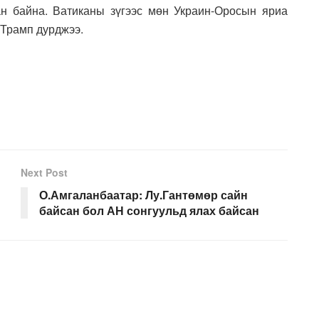
н байна. Ватиканы зүгээс мөн Украин-Оросын яриа
.Трамп дурджээ.
Next Post
О.Амгаланбаатар: Лу.Гантөмөр сайн
байсан бол АН сонгуульд ялах байсан