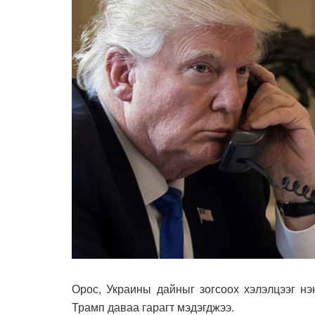
Орос, Украины дайныг зогсоох хэлэлцээг н
Трамп даваа гарагт мэдэгджээ.