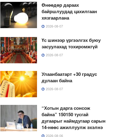
Өнөөдөр дараах
байршлуудад цахилгаан
хязгаарлана
2026-08-07
Үс шинээр үргээлгэх буюу
засуулахад тохиромжгүй
2026-08-07
Улаанбаатарт +30 градус
дулаан байна
2026-08-07
“Хотын дарга сонсож
байна” 150150 тусгай
дугаарыг наймдугаар сарын
14-нөөс ажиллуулж эхэлнэ
2026-08-06