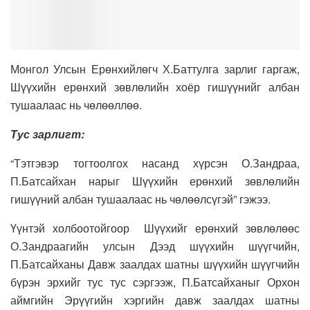
Монгол Улсын Ерөнхийлөгч Х.Баттулга зарлиг гаргаж,
Шүүхийн ерөнхий зөвлөлийн хоёр гишүүнийг албан
тушаалаас нь чөлөөллөө.
Тус зарлигт:
“Тэтгэвэр тогтоолгох насанд хүрсэн О.Зандраа,
П.Батсайхан нарыг Шүүхийн ерөнхий зөвлөлийн
гишүүний албан тушаалаас нь чөлөөлсүгэй” гэжээ.
Үүнтэй холбоотойгоор Шүүхийг ерөнхий зөвлөлөөс
О.Зандраагийн улсын Дээд шүүхийн шүүгчийн,
П.Батсайханы Давж заалдах шатны шүүхийн шүүгчийн
бүрэн эрхийг тус тус сэргээж, П.Батсайханыг Орхон
аймгийн Эрүүгийн хэргийн давж заалдах шатны