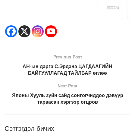
Previous Post
АН-ын дарга С.Эрдэнэ ЦАГДААГИЙН
БАЙГУУЛЛАГАД ТАЙЛБАР өглөө
Next Post
Японы Хууль зүйн сайд сонгогчиддоо дэвүүр
тараасан хэргээр огцров
Сэтгэгдэл бичих