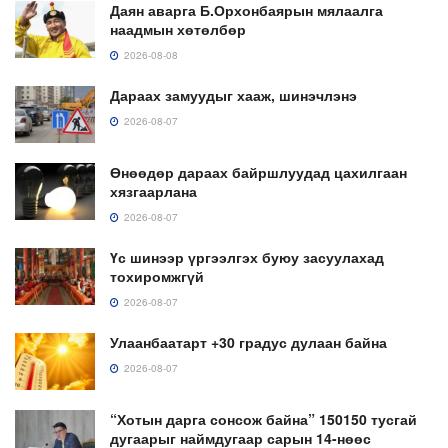
Даян аварга Б.Орхонбаярын мялаалга
наадмын хөтөлбөр
2026-08-08
Дараах замуудыг хааж, шинэчлэнэ
2026-08-07
Өнөөдөр дараах байршлуудад цахилгаан
хязгаарлана
2026-08-07
Үс шинээр үргээлгэх буюу засуулахад
тохиромжгүй
2026-08-07
Улаанбаатарт +30 градус дулаан байна
2026-08-07
“Хотын дарга сонсож байна” 150150 тусгай
дугаарыг наймдугаар сарын 14-нөөс