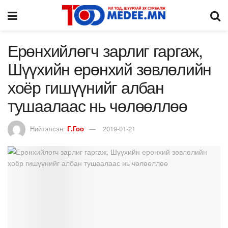
Ерөнхийлөгч зарлиг гаргаж,
Шүүхийн ерөнхий зөвлөлийн
хоёр гишүүнийг албан
тушаалаас нь чөлөөллөө
Нийтэлсэн:
Г.Гоо
2019-01-21