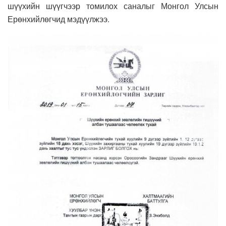
шүүхийн шүүгчээр томилох саналыг Монгол Улсын
Ерөнхийлөгчид мэдүүлжээ.