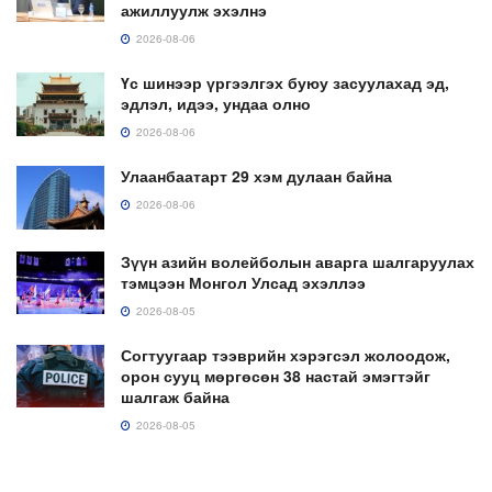
ажиллуулж эхэлнэ
2026-08-06
Үс шинээр үргээлгэх буюу засуулахад эд,
эдлэл, идээ, ундаа олно
2026-08-06
Улаанбаатарт 29 хэм дулаан байна
2026-08-06
Зүүн азийн волейболын аварга шалгаруулах
тэмцээн Монгол Улсад эхэллээ
2026-08-05
Согтуугаар тээврийн хэрэгсэл жолоодож,
орон сууц мөргөсөн 38 настай эмэгтэйг
шалгаж байна
2026-08-05