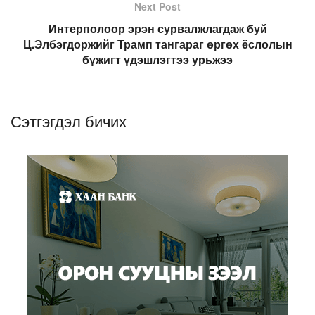
Next Post
Интерполоор эрэн сурвалжлагдаж буй
Ц.Элбэгдоржийг Трамп тангараг өргөх ёслолын
бүжигт үдэшлэгтээ урьжээ
Сэтгэгдэл бичих