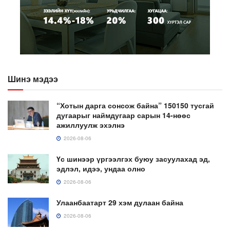
Шинэ мэдээ
“Хотын дарга сонсож байна” 150150 тусгай
дугаарыг наймдугаар сарын 14-нөөс
ажиллуулж эхэлнэ
2026-08-06
Үс шинээр үргээлгэх буюу засуулахад эд,
эдлэл, идээ, ундаа олно
2026-08-06
Улаанбаатарт 29 хэм дулаан байна
2026-08-06