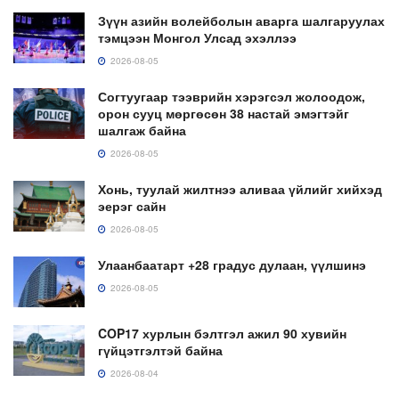
Зүүн азийн волейболын аварга шалгаруулах
тэмцээн Монгол Улсад эхэллээ
2026-08-05
Согтуугаар тээврийн хэрэгсэл жолоодож,
орон сууц мөргөсөн 38 настай эмэгтэйг
шалгаж байна
2026-08-05
Хонь, туулай жилтнээ аливаа үйлийг хийхэд
эерэг сайн
2026-08-05
Улаанбаатарт +28 градус дулаан, үүлшинэ
2026-08-05
COP17 хурлын бэлтгэл ажил 90 хувийн
гүйцэтгэлтэй байна
2026-08-04