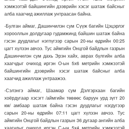
хэмжээтэй байшингийн дээврийн хэсэг шатаж байсныг
алба хаагчид ажиллаж унтраасан байна.
-Булган аймаг, Дашинчилэн сум Сүүж багийн Цэцэрлэг
хорооллын долдугаар гудамжинд байшин шатаж байна
гэсэн дуудлагыг нэгпүгээр сарын 20-ны өдрийн 00:25
цагт хүлээн авчээ. Тус аймгийн Онцгой байдлын газрын
Дашинчилэн сум дахь Эрэн хайх, аврах бүлгийн алба
хаагчдыг очиход иргэн О-ын 5х6 метрийн хэмжээтэй
байшингийн дээврийн хэсэг шатаж байсныг алба
хаагчид ажиллаж унтраажээ.
-Сэлэнгэ аймаг, Шаамар сум Дэлгэрхаан багийн
хоёрдугаар хэсэгт /аймгийн төвөөс баруун урд зүгт 20
км/ амбаар шатаж байна гэсэн дуудлагыг нэгдүгээр
сарын 20-ны өдрийн 07:11 цагт хүлээн авчээ. Тус
аймгийн Онцгой байдлын газрын 36 дугаар ангийн алба
хаагчдыг очиход иргэн С-ын 5х4 метрийн хэмжээтэй