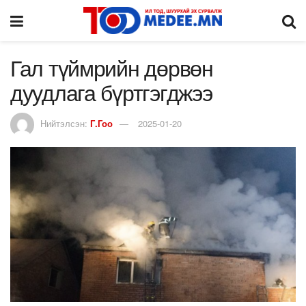
Гал түймрийн дөрвөн
дуудлага бүртгэгджээ
Нийтэлсэн:
Г.Гоо
2025-01-20