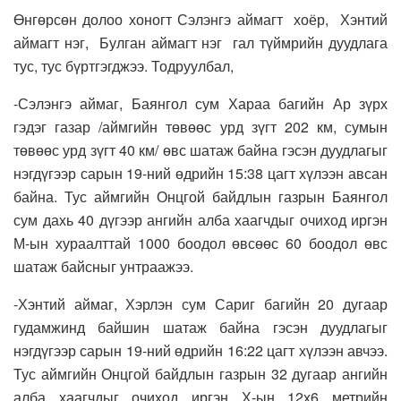
Өнгөрсөн долоо хоногт Сэлэнгэ аймагт хоёр, Хэнтий
аймагт нэг, Булган аймагт нэг гал түймрийн дуудлага
тус, тус бүртгэгджээ. Тодруулбал,
-Сэлэнгэ аймаг, Баянгол сум Хараа багийн Ар зүрх
гэдэг газар
/аймгийн төвөөс урд зүгт 202 км, сумын
төвөөс урд зүгт 40 км/ өвс шатаж байна гэсэн дуудлагыг
нэгдүгээр сарын 19-ний өдрийн 15:38 цагт хүлээн авсан
байна. Тус аймгийн Онцгой байдлын газрын Баянгол
сум дахь 40 дүгээр ангийн алба хаагчдыг очиход
иргэн
М-ын хураалттай 1000 боодол өвсөөс 60 боодол өвс
шатаж байсныг унтраажээ.
-Хэнтий аймаг, Хэрлэн сум Сариг багийн 20 дугаар
гудамжинд байшин шатаж байна гэсэн дуудлагыг
нэгдүгээр сарын 19-ний өдрийн 16:22 цагт хүлээн авчээ.
Тус аймгийн Онцгой байдлын газрын 32 дугаар ангийн
алба хаагчдыг очиход иргэн Х-ын 12х6 метрийн