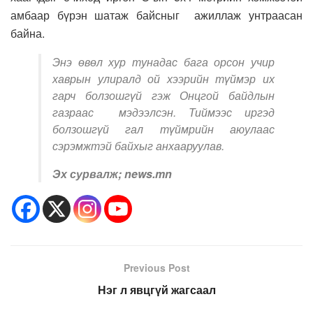
амбаар бүрэн шатаж байсныг ажиллаж унтраасан
байна.
Энэ өвөл хур тунадас бага орсон учир
хаврын улиралд ой хээрийн түймэр их
гарч болзошгүй гэж Онцгой байдлын
газраас мэдээлсэн. Тиймээс иргэд
болзошгүй гал түймрийн аюулаас
сэрэмжтэй байхыг анхааруулав.
Эх сурвалж; news.mn
Previous Post
Нэг л явцгүй жагсаал