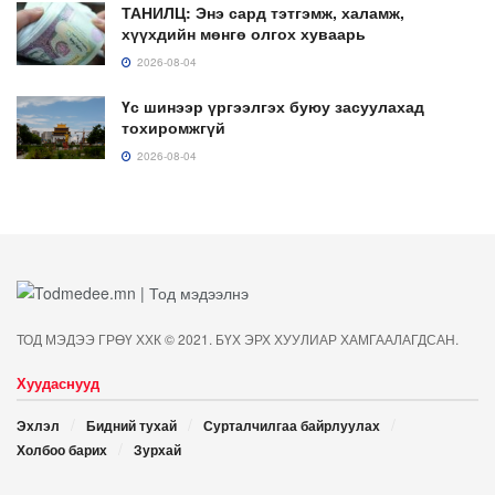
ТАНИЛЦ: Энэ сард тэтгэмж, халамж,
хүүхдийн мөнгө олгох хуваарь
2026-08-04
Үс шинээр үргээлгэх буюу засуулахад
тохиромжгүй
2026-08-04
ТОД МЭДЭЭ ГРӨҮ ХХК © 2021. БҮХ ЭРХ ХУУЛИАР ХАМГААЛАГДСАН.
Хуудаснууд
Эхлэл
Бидний тухай
Сурталчилгаа байрлуулах
Холбоо барих
Зурхай