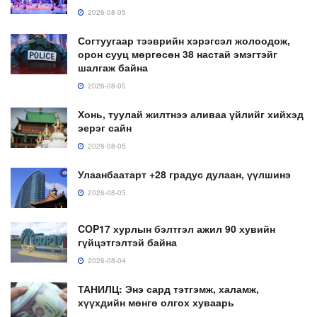
2026-08-05
Согтуугаар тээврийн хэрэгсэл жолоодож,
орон сууц мөргөсөн 38 настай эмэгтэйг
шалгаж байна
2026-08-05
Хонь, туулай жилтнээ аливаа үйлийг хийхэд
эерэг сайн
2026-08-05
Улаанбаатарт +28 градус дулаан, үүлшинэ
2026-08-05
COP17 хурлын бэлтгэл ажил 90 хувийн
гүйцэтгэлтэй байна
2026-08-04
ТАНИЛЦ: Энэ сард тэтгэмж, халамж,
хүүхдийн мөнгө олгох хуваарь