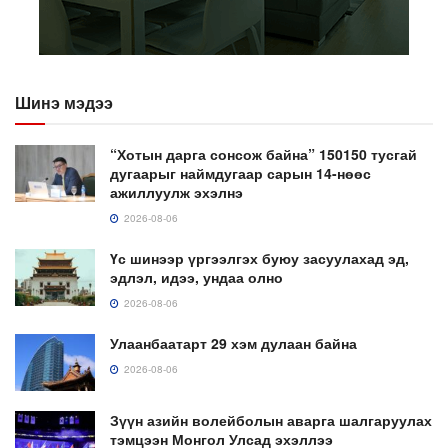
Шинэ мэдээ
“Хотын дарга сонсож байна” 150150 тусгай
дугаарыг наймдугаар сарын 14-нөөс
ажиллуулж эхэлнэ
2026-08-06
Үс шинээр үргээлгэх буюу засуулахад эд,
эдлэл, идээ, ундаа олно
2026-08-06
Улаанбаатарт 29 хэм дулаан байна
2026-08-06
Зүүн азийн волейболын аварга шалгаруулах
тэмцээн Монгол Улсад эхэллээ