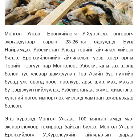
Монгол Улсын Ерөнхийлөгч У.Хүрэлсүх өнгөрөгч
зургаадугаар сарын 23-26-ны өдрүүдэд Бүгд
Найрамдах Узбекистан Улсад төрийн айлчлал хийсэн
билээ. Ерөнхийлөгчийн айлчлалын үеэр хоёр орны
Төрийн тэргүүн нар Монголоос Узбекистаны зах зээлд
болон тус улсаар дамжуулан Төв Азийн бүс нутгийн
бусад улс оронд ноос, ноолуур, арьс шир, мах, махан
бүтээгдэхүүн нийлүүлэх, Узбекистанаас жимс, жимсгэнэ,
хүнсний ногоо импортлох чиглэлд хамтран ажиллахаар
болсон.
Энэ хүрээнд Монгол Улсаас 100 мянган амьд мал
экспортлохоор тохироод байсан билээ. Монгол Улсын
Ерөнхийлөгч У.Хүрэлсүхийн айлчлалын дараа