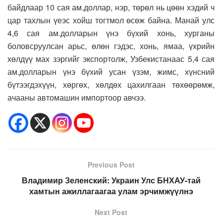
байдлаар 10 сая ам.доллар, нэр, төрөл нь цөөн хэдий ч
цар тахлын үеэс хойш тогтмол өсөж байна. Манай улс
4,6 сая ам.долларын үнэ бүхий хонь, хурганы
боловсруулсан арьс, өлөн гэдэс, хонь, ямаа, үхрийн
хөлдүү мах зэргийг экспортолж, Узбекистанаас 5,4 сая
ам.долларын үнэ бүхий усан үзэм, жимс, хүнсний
бүтээгдэхүүн, хөргөх, хөлдөх цахилгаан төхөөрөмж,
ачааны автомашин импортоор авчээ.
Previous Post
Владимир Зеленский: Украин Улс БНХАУ-тай
хамтын ажиллагаагаа улам эрчимжүүлнэ
Next Post