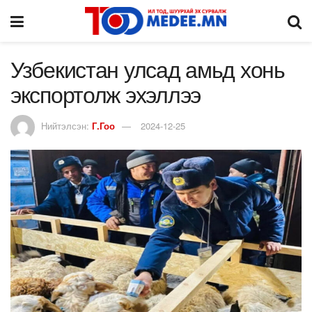
Узбекистан улсад амьд хонь
экспортолж эхэллээ
Нийтэлсэн:
Г.Гоо
2024-12-25