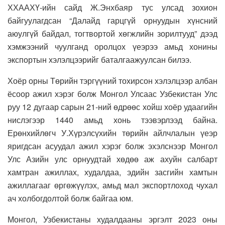
ХХААХҮ-ийн сайд Ж.Энхбаяр тус улсад зохион
байгуулагдсан “Далайд гарцгүй орнуудын хүнсний
аюулгүй байдал, тогтвортой хөгжлийн зорилтууд” дээд
хэмжээний чуулганд оролцох үеэрээ амьд хонины
экспортын хэлэлцээрийг баталгаажуулсан билээ.
Хоёр орны Төрийн тэргүүний тохирсон хэлэлцээр албан
ёсоор ажил хэрэг болж Монгол Улсаас Узбекистан Улс
руу 12 дугаар сарын 21-ний өдрөөс хойш хоёр удаагийн
нислэгээр 1440 амьд хонь тээвэрлээд байна.
Ерөнхийлөгч У.Хүрэлсүхийн төрийн айлчлалын үеэр
яригдсан асуудал ажил хэрэг болж эхэлснээр Монгол
Улс Азийн улс орнуудтай хөдөө аж ахуйн салбарт
хамтран ажиллах, худалдаа, эдийн засгийн хамтын
ажиллагааг өргөжүүлэх, амьд мал экспортлоход чухал
ач холбогдолтой болж байгаа юм.
Монгол, Узбекистаны худалдааны эргэлт 2023 оны