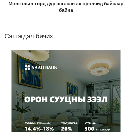
Монголын төрд дүр эсгэсэн эх орончид байсаар
байна
Сэтгэгдэл бичих