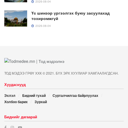
2026-08-04
Үс шинээр үргээлгэх буюу засуулахад
тохиромжгүй
2026-08-04
ТОД МЭДЭЭ ГРӨҮ ХХК © 2021. БҮХ ЭРХ ХУУЛИАР ХАМГААЛАГДСАН.
Хуудаснууд
Эхлэл
Бидний тухай
Сурталчилгаа байрлуулах
Холбоо барих
Зурхай
Биднийг дагаарай