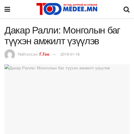
Дакар Ралли: Монголын баг
түүхэн амжилт үзүүлэв
Нийтэлсэн:
Г.Гоо
2019-01-18