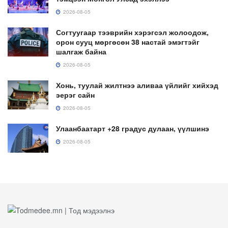
2026-08-05
Согтуугаар тээврийн хэрэгсэл жолоодож,
орон сууц мөргөсөн 38 настай эмэгтэйг
шалгаж байна
2026-08-05
Хонь, туулай жилтнээ аливаа үйлийг хийхэд
эерэг сайн
2026-08-05
Улаанбаатарт +28 градус дулаан, үүлшинэ
2026-08-05