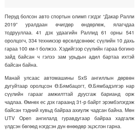
Перуд болсон авто спортын олимп гэгдэг “Дакар Ралли
2019” уралдаан өчигдөр өндөрлөж, ялагчдаа
тодрууллаа. 41 дэх удаагийн Раллид 61 орны 541
оролцогч, 334 техникээр өрсөлдсөнөөс сүүлийн 10 дахь
гараа 100 км-т болжээ. Хэдийгээр сүүлийн гараа богино
зайд байсан ч гэлээ зам урьдын адил бартаа ихтэй
байсан байна.
Манай улсаас автомашины SxS ангиллын дөрвөн
дугуйтаар оролцсон Ө.Бямбацогт, Ө.Бямбадэлгэр нар
сүүлийн гарааг амжилттай дуусгаж барианд орж
чадлаа. Өмнөх ес дэх гараанд 31-р байрт эрэмбэлэгдэж
байсан тэдний хувьд байраа ахиулж чадсан байна. Мөн
UTV Open ангилалд гуравдугаар байраа хадгалж
үлдсэн бөгөөд нэгдсэн дүн өнөөдөр эцэслэн гарна.