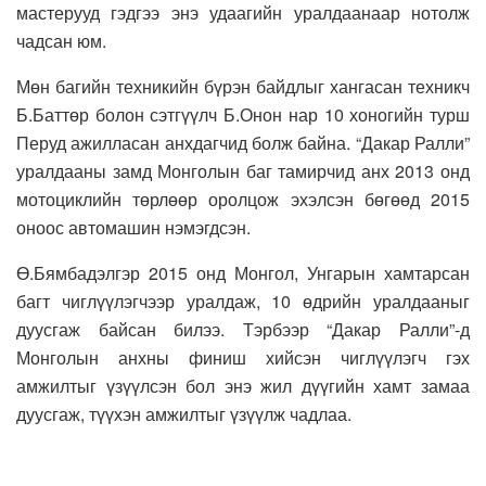
мастерууд гэдгээ энэ удаагийн уралдаанаар нотолж
чадсан юм.
Мөн багийн техникийн бүрэн байдлыг хангасан техникч
Б.Баттөр болон сэтгүүлч Б.Онон нар 10 хоногийн турш
Перуд ажилласан анхдагчид болж байна. “Дакар Ралли”
уралдааны замд Монголын баг тамирчид анх 2013 онд
мотоциклийн төрлөөр оролцож эхэлсэн бөгөөд 2015
оноос автомашин нэмэгдсэн.
Ө.Бямбадэлгэр 2015 онд Монгол, Унгарын хамтарсан
багт чиглүүлэгчээр уралдаж, 10 өдрийн уралдааныг
дуусгаж байсан билээ. Тэрбээр “Дакар Ралли”-д
Монголын анхны финиш хийсэн чиглүүлэгч гэх
амжилтыг үзүүлсэн бол энэ жил дүүгийн хамт замаа
дуусгаж, түүхэн амжилтыг үзүүлж чадлаа.