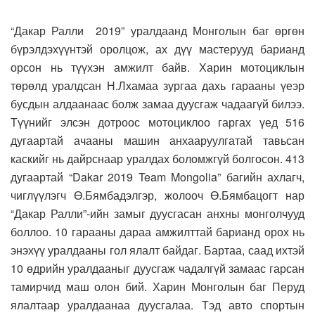
“Дакар Ралли 2019” уралдаанд Монголын баг өргөн
бүрэлдэхүүнтэй оролцож, ах дүү мастерууд барианд
орсон нь түүхэн амжилт байв. Харин мотоциклын
төрөлд уралдсан Н.Лхамаа зургаа дахь гарааны үеэр
бусдын алдаанаас болж замаа дуусгаж чадаагүй билээ.
Түүнийг элсэн дотроос мотоциклоо гаргах үед 516
дугаартай ачааны машин анхааруулгатай тавьсан
каскийг нь дайрснаар уралдах боломжгүй болгосон. 413
дугаартай “Dakar 2019 Team Mongolia” багийн ахлагч,
чиглүүлэгч Ө.Бямбадэлгэр, жолооч Ө.Бямбацогт нар
“Дакар Ралли”-ийн замыг дуусгасан анхны монголчууд
боллоо. 10 гарааны дараа амжилттай барианд орох нь
энэхүү уралдааны гол ялалт байдаг. Бартаа, саад ихтэй
10 өдрийн уралдааныг дуусгаж чадалгүй замаас гарсан
тамирчид маш олон бий. Харин Монголын баг Перуд
ялалтаар уралдаанаа дуусгалаа. Тэд авто спортын