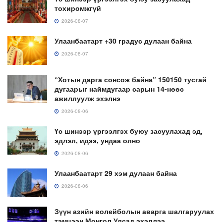
тохиромжгүй
2026-08-07
Улаанбаатарт +30 градус дулаан байна
2026-08-07
“Хотын дарга сонсож байна” 150150 тусгай
дугаарыг наймдугаар сарын 14-нөөс
ажиллуулж эхэлнэ
2026-08-06
Үс шинээр үргээлгэх буюу засуулахад эд,
эдлэл, идээ, ундаа олно
2026-08-06
Улаанбаатарт 29 хэм дулаан байна
2026-08-06
Зүүн азийн волейболын аварга шалгаруулах
тэмцээн Монгол Улсад эхэллээ