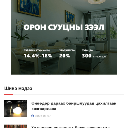
Шинэ мэдээ
Өнөөдөр дараах байршлуудад цахилгаан
хязгаарлана
2026-08-07
Үс шинээр үргээлгэх буюу засуулахад