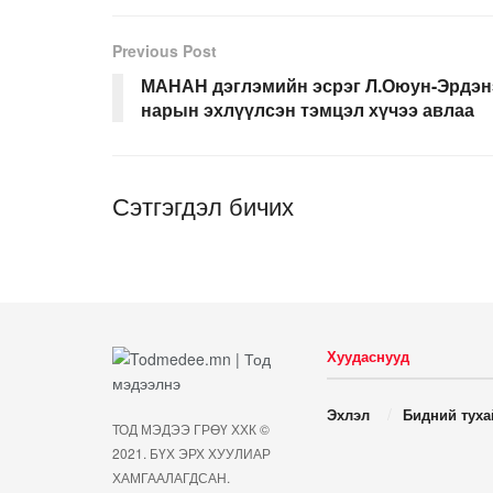
Previous Post
МАНАН дэглэмийн эсрэг Л.Оюун-Эрдэн
нарын эхлүүлсэн тэмцэл хүчээ авлаа
Сэтгэгдэл бичих
Хуудаснууд
Эхлэл
Бидний туха
ТОД МЭДЭЭ ГРӨҮ ХХК ©
2021. БҮХ ЭРХ ХУУЛИАР
ХАМГААЛАГДСАН.