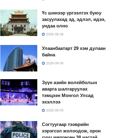
Үс шинээр үргээлгэх буюу
засуулахад эд, эдлэл, идээ,
ундаа олно
2026-08-06
Улаанбаатарт 29 хэм дулаан
байна
2026-08-06
Зүүн азийн волейболын
аварга шалгаруулах
тэмцээн Монгол Улсад
эхэллээ
2026-08-05
Согтуугаар тээврийн
хэрэгсэл жолоодож, орон
сууц мөргөсөн 38 настай