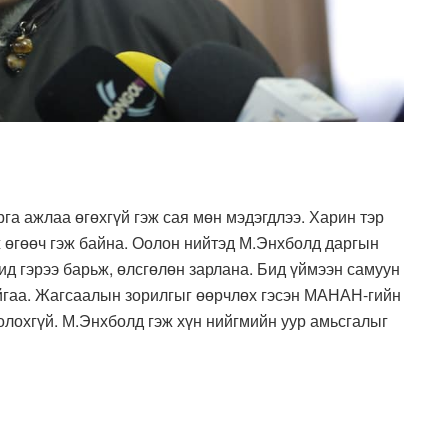
га ажлаа өгөхгүй гэж сая мөн мэдэгдлээ. Харин тэр
 өгөөч гэж байна. Оолон нийтэд М.Энхболд даргын
ид гэрээ барьж, өлсгөлөн зарлана. Бид үймээн самуун
айгаа. Жагсаалын зорилгыг өөрчлөх гэсэн МАНАН-гийн
олохгүй. М.Энхболд гэж хүн нийгмийн уур амьсгалыг