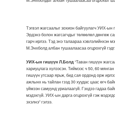
М.Энхболдыг албан тушаалаасаа огцрохыг ша
Тэгвэл жагсаалыг зохион байгуулагч УИХ-ын 
Эрдэнэ болон жагсагчдыг төлөөлөл дөнгөж са
гарч ирлээ. Тэд энэ талаараа хэвлэлийнхэн м
М.Энхболд албан тушаалаасаа огцрохгүй гэдг
УИХ-ын гишүүн Л.Болд
“Таван гишүүн жагса
хариуцлага хүлээсэн. Тиймээс ч 50, 60 мянга
гишүүн утсаар ярьж, бид сая ордонд орж ирлэ
ажлынх нь тайлан гээд 30 хуудас цаас өгч бай
үймээн самуунд уриалаагүй. Гэхдээ гадаа бай
мэдэхгүй. УИХ-ын дарга огцрохгүй гэж мэдэгд
эхэлнэ” гэлээ.