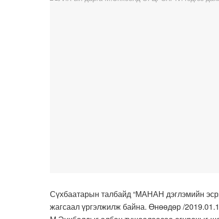
Сүхбаатарын талбайд “МАНАН дэглэмийн эсрэг
жагсаал үргэлжилж байна. Өнөөдөр /2019.01.1