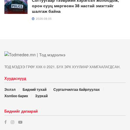
орон сууц мөргөсөн 38 настай эмэгтэйг
шалгаж байна
2026-08-05
ТОД МЭДЭЭ ГРӨҮ ХХК © 2021. БҮХ ЭРХ ХУУЛИАР ХАМГААЛАГДСАН.
Хуудаснууд
Эхлэл
Бидний тухай
Сурталчилгаа байрлуулах
Холбоо барих
Зурхай
Биднийг дагаарай