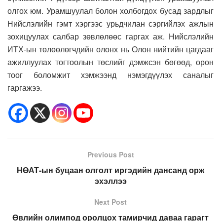
олгох юм. Урамшуулал болон холбогдох бусад зардлыг
Нийслэлийн гэмт хэргээс урьдчилан сэргийлэх ажлын
зохицуулах салбар зөвлөлөөс гаргах аж. Нийслэлийн
ИТХ-ын төлөөлөгчдийн олонх нь Олон нийтийн цагдааг
ажиллуулах тогтоолын төслийг дэмжсэн бөгөөд, орон
тоог боломжит хэмжээнд нэмэгдүүлэх саналыг
гаргажээ.
Previous Post
НӨАТ-ын буцаан олголт иргэдийн дансанд орж
эхэллээ
Next Post
Өвлийн олимпод оролцох тамирчид даваа гарагт