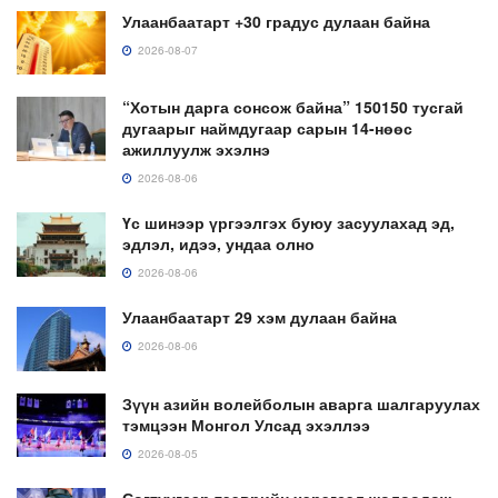
Улаанбаатарт +30 градус дулаан байна
2026-08-07
“Хотын дарга сонсож байна” 150150 тусгай
дугаарыг наймдугаар сарын 14-нөөс
ажиллуулж эхэлнэ
2026-08-06
Үс шинээр үргээлгэх буюу засуулахад эд,
эдлэл, идээ, ундаа олно
2026-08-06
Улаанбаатарт 29 хэм дулаан байна
2026-08-06
Зүүн азийн волейболын аварга шалгаруулах
тэмцээн Монгол Улсад эхэллээ
2026-08-05
Согтуугаар тээврийн хэрэгсэл жолоодож,