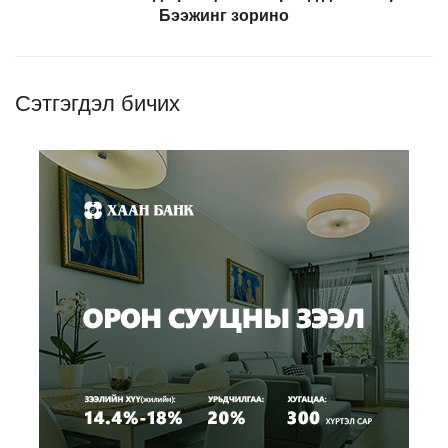
Бээжинг зорино
Сэтгэгдэл бичих