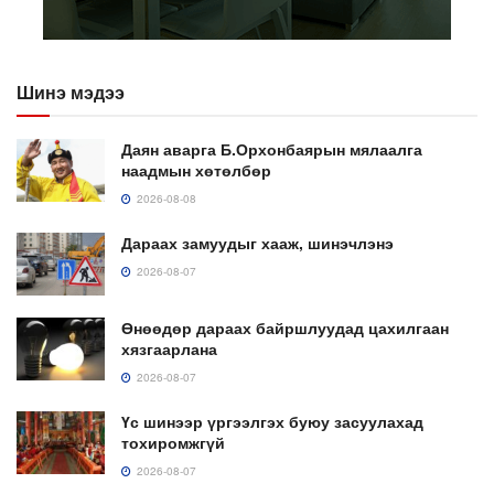
Шинэ мэдээ
Даян аварга Б.Орхонбаярын мялаалга
наадмын хөтөлбөр
2026-08-08
Дараах замуудыг хааж, шинэчлэнэ
2026-08-07
Өнөөдөр дараах байршлуудад цахилгаан
хязгаарлана
2026-08-07
Үс шинээр үргээлгэх буюу засуулахад
тохиромжгүй
2026-08-07