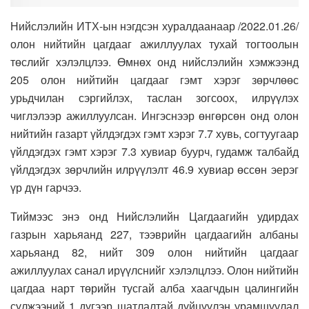
Нийслэлийн ИТХ-ын нэгдсэн хуралдаанаар /2022.01.26/
олон нийтийн цагдааг ажиллуулах тухай тогтоолын
төслийг хэлэлцлээ. Өмнөх онд нийслэлийн хэмжээнд
205 олон нийтийн цагдааг гэмт хэрэг зөрчлөөс
урьдчилан сэргийлэх, таслан зогсоох, илрүүлэх
чиглэлээр ажиллуулсан. Ингэснээр өнгөрсөн онд олон
нийтийн газарт үйлдэгдэх гэмт хэрэг 7.7 хувь, согтуугаар
үйлдэгдэх гэмт хэрэг 7.3 хувиар буурч, гудамж талбайд
үйлдэгдэх зөрчлийн илрүүлэлт 46.9 хувиар өссөн эерэг
үр дүн гарчээ.
Тиймээс энэ онд Нийслэлийн Цагдаагийн удирдах
газрын харьяанд 227, тээврийн цагдаагийн албаны
харьяанд 82, нийт 309 олон нийтийн цагдааг
ажиллуулах санал ирүүлснийг хэлэлцлээ. Олон нийтийн
цагдаа нарт төрийн тусгай алба хаагчдын цалингийн
сүлжээний 1 дүгээр шатлалтай дүйцүүлэн урамшуулал