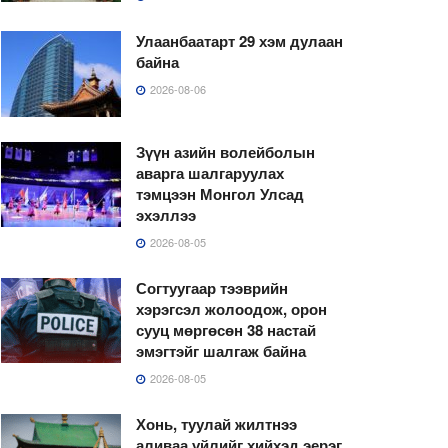
Улаанбаатарт 29 хэм дулаан
байна
2026-08-06
Зүүн азийн волейболын
аварга шалгаруулах
тэмцээн Монгол Улсад
эхэллээ
2026-08-05
Согтуугаар тээврийн
хэрэгсэл жолоодож, орон
сууц мөргөсөн 38 настай
эмэгтэйг шалгаж байна
2026-08-05
Хонь, туулай жилтнээ
аливаа үйлийг хийхэд эерэг