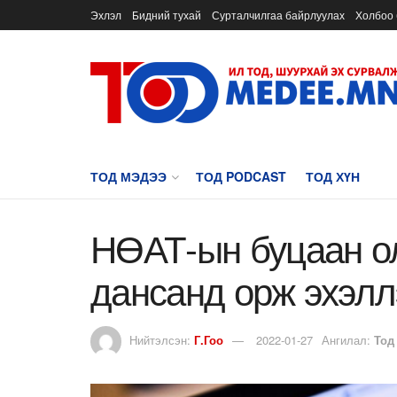
Эхлэл
Бидний тухай
Сурталчилгаа байрлуулах
Холбоо 
ТОД МЭДЭЭ
ТОД PODCAST
ТОД ХҮН
НӨАТ-ын буцаан ол
дансанд орж эхэлл
Нийтэлсэн:
Г.Гоо
2022-01-27
Ангилал:
Тод