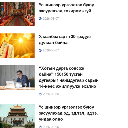
Үс шинээр үргээлгэх буюу
засуулахад тохиромжгүй
2026-08-07
Улаанбаатарт +30 градус
дулаан байна
2026-08-07
“Хотын дарга сонсож
байна” 150150 тусгай
дугаарыг наймдугаар сарын
14-нөөс ажиллуулж эхэлнэ
2026-08-06
Үс шинээр үргээлгэх буюу
засуулахад эд, эдлэл, идээ,
ундаа олно
2026-08-06