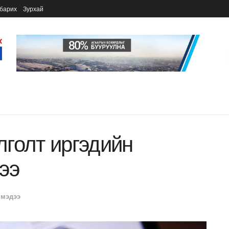
барих
Зурхай
голт иргэдийн
ээ
 мэдээ