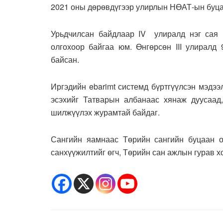
2021 оны дөрөвдүгээр улирлын НӨАТ-ын буцаа
Урьдчилсан байдлаар IV улиралд нэг сая 1
олгохоор байгаа юм. Өнгөрсөн III улиралд 
байсан.
Иргэдийн ebarimt системд бүртгүүлсэн мэдээ
эсэхийг Татварын албанаас хянаж дуусаад
шилжүүлэх журамтай байдаг.
Сангийн яамнаас Төрийн сангийн буцаан о
санхүүжилтийг өгч, Төрийн сан ажлын гурав х