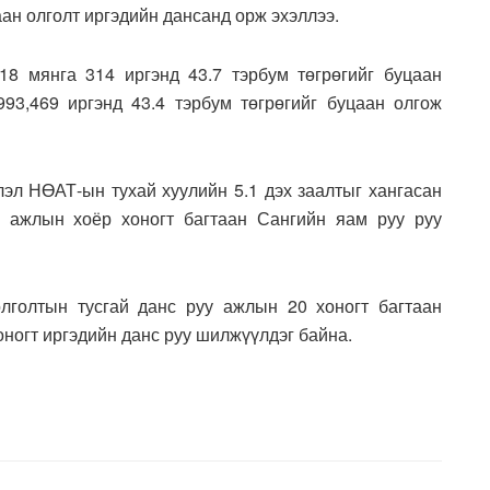
н олголт иргэдийн дансанд орж эхэллээ.
8 мянга 314 иргэнд 43.7 тэрбум төгрөгийг буцаан
993,469 иргэнд 43.4 тэрбум төгрөгийг буцаан олгож
лэл НӨАТ-ын тухай хуулийн 5.1 дэх заалтыг хангасан
, ажлын хоёр хоногт багтаан Сангийн яам руу руу
лголтын тусгай данс руу ажлын 20 хоногт багтаан
оногт иргэдийн данс руу шилжүүлдэг байна.