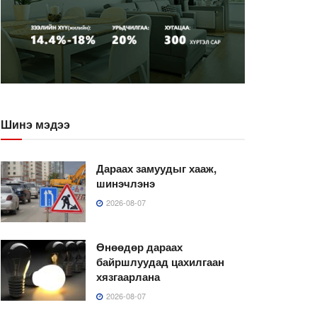
Шинэ мэдээ
Дараах замуудыг хааж,
шинэчлэнэ
2026-08-07
Өнөөдөр дараах
байршлуудад цахилгаан
хязгаарлана
2026-08-07