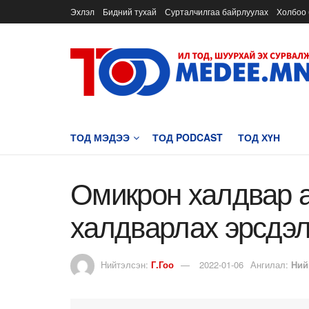
Эхлэл
Бидний тухай
Сурталчилгаа байрлуулах
Холбоо 
ТОД МЭДЭЭ
ТОД PODCAST
ТОД ХҮН
Омикрон халдвар а
халдварлах эрсдэл
Нийтэлсэн:
Г.Гоо
2022-01-06
Ангилал:
Ний