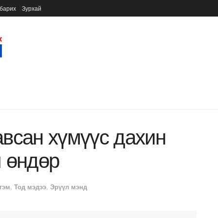
барих
Зурхай
всан хүмүүс дахин
 өндөр
гэм
,
Тод мэдээ
,
Эрүүл мэнд