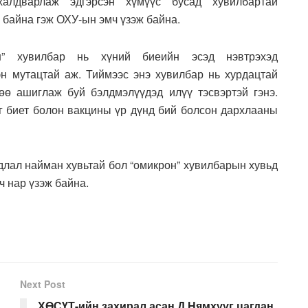
халдварлаж эдгэрсэн хүмүүс бусад хувилбартай
 байна гэж ОХУ-ын эмч үзэж байна.
он” хувилбар нь хүний биеийн эсэд нэвтрэхэд
эн мутацтай аж. Тиймээс энэ хувилбар нь хурдацтай
өө ашиглаж буй бэлдмэлүүдэд илүү тэсвэртэй гэнэ.
эг биет болон вакцины үр дүнд бий болсон дархлааны
длал найман хувьтай бол “омикрон” хувилбарын хувьд
ч нар үзэж байна.
Next Post
ХӨСҮТ-ийн захирал асан Д.Нямхүүг цагдан