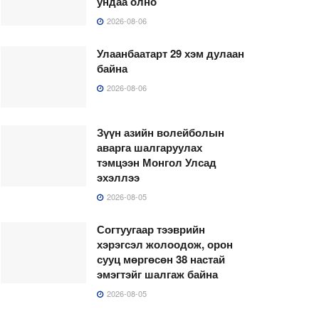
ундаа олно
2026-08-06
Улаанбаатарт 29 хэм дулаан
байна
2026-08-06
Зүүн азийн волейболын
аварга шалгаруулах
тэмцээн Монгол Улсад
эхэллээ
2026-08-05
Согтуугаар тээврийн
хэрэгсэл жолоодож, орон
сууц мөргөсөн 38 настай
эмэгтэйг шалгаж байна
2026-08-05