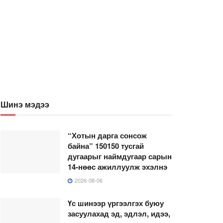
Шинэ мэдээ
“Хотын дарга сонсож
байна” 150150 тусгай
дугаарыг наймдугаар сарын
14-нөөс ажиллуулж эхэлнэ
2026-08-06
Үс шинээр үргээлгэх буюу
засуулахад эд, эдлэл, идээ,