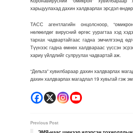
Коронавирусний “омикрон” хувилбараар 
харьцуулахад дахин халдварлах эрсдэл өндөр
ТАСС агентлагийн онцолсноор, “омикр
нөлөөлдөг вирусний өргөс уурагтаа хэд хэд
тархах чадвартайгаас гадна эмчилгээнд өдг
Түүнээс гадна өмнөх халдвараас үүссэн эср
хариу үйлдлийг сулруулах чадвартай аж.
“Дельта” хувилбараар дахин халдварлах мага
дахин халдварлах магадлал 19 хувьтай гэж эм
Previous Post
ЭМЯ-наас шинээр илэрсэн тохиолдлын