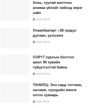
Хонь, туулай жилтнээ
аливаа үйлийг хийхэд эерэг
сайн
2026-08-05
Улаанбаатарт +28 градус
дулаан, үүлшинэ
2026-08-05
COP17 хурлын бэлтгэл
ажил 90 хувийн
гүйцэтгэлтэй байна
2026-08-04
ТАНИЛЦ: Энэ сард тэтгэмж,
халамж, хүүхдийн мөнгө
олгох хуваарь
2026-08-04