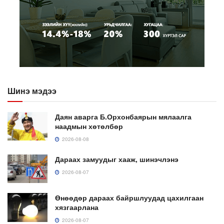
Шинэ мэдээ
Даян аварга Б.Орхонбаярын мялаалга
наадмын хөтөлбөр
2026-08-08
Дараах замуудыг хааж, шинэчлэнэ
2026-08-07
Өнөөдөр дараах байршлуудад цахилгаан
хязгаарлана
2026-08-07