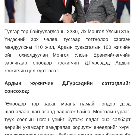
Тулгар төр байгуулагдсаны 2230, Их Монгол Улсын 815,
Үндэсний эрх чөлөө, тусгаар тогтнолоо сэргээн
мандуулсны 110 жил, Ардын хувьсгалын 100 жилийн
ойг тохиолдуулан Монгол Улсын Ерөнхийлөгчийн
зарлигаар өнөөдөр жүжигчин Д.Гүрсэдэд Ардын
жүжигчин цол хүртээлээ.
Ардын жүжигчин Д.Гүрсэдийн сэтгэгдлийг
сонсоход:
“Өнөөдөр төр засаг маань намайг өндөр дээд
шагналаар шагнасанд баярлаж байна. Монголын урлаг,
түүх соёлын нэгэн үеийг бүтээж явдаг энэ салбарт
өөрийн ухамсарт амьдралаа зориулж өнөөдрийг хүрч,
төр засгаараа үнсүүлж байгаад ахмад уран бүтээлч би