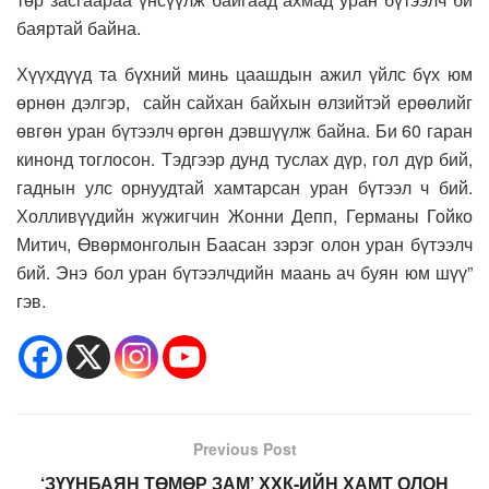
баяртай байна.
Хүүхдүүд та бүхний минь цаашдын ажил үйлс бүх юм
өрнөн дэлгэр, сайн сайхан байхын өлзийтэй ерөөлийг
өвгөн уран бүтээлч өргөн дэвшүүлж байна. Би 60 гаран
кинонд тоглосон. Тэдгээр дунд туслах дүр, гол дүр бий,
гаднын улс орнуудтай хамтарсан уран бүтээл ч бий.
Холливүүдийн жүжигчин Жонни Депп, Германы Гойко
Митич, Өвөрмонголын Баасан зэрэг олон уран бүтээлч
бий. Энэ бол уран бүтээлчдийн маань ач буян юм шүү”
гэв.
Previous Post
‘ЗҮҮНБАЯН ТӨМӨР ЗАМ’ ХХК-ИЙН ХАМТ ОЛОН