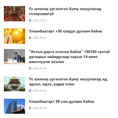
Үс шинээр үргээлгэх буюу засуулахад
тохиромжгүй
2026-08-07
Улаанбаатарт +30 градус дулаан байна
2026-08-07
“Хотын дарга сонсож байна” 150150 тусгай
дугаарыг наймдугаар сарын 14-нөөс
ажиллуулж эхэлнэ
2026-08-06
Үс шинээр үргээлгэх буюу засуулахад эд,
эдлэл, идээ, ундаа олно
2026-08-06
Улаанбаатарт 29 хэм дулаан байна
2026-08-06