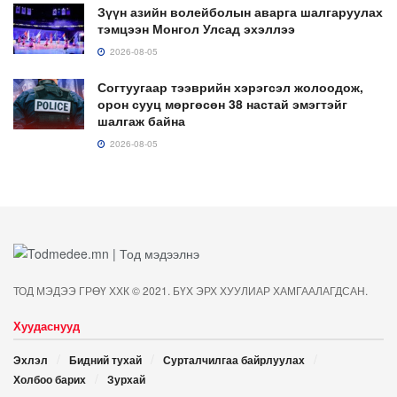
Зүүн азийн волейболын аварга шалгаруулах
тэмцээн Монгол Улсад эхэллээ
2026-08-05
Согтуугаар тээврийн хэрэгсэл жолоодож,
орон сууц мөргөсөн 38 настай эмэгтэйг
шалгаж байна
2026-08-05
ТОД МЭДЭЭ ГРӨҮ ХХК © 2021. БҮХ ЭРХ ХУУЛИАР ХАМГААЛАГДСАН.
Хуудаснууд
Эхлэл
Бидний тухай
Сурталчилгаа байрлуулах
Холбоо барих
Зурхай