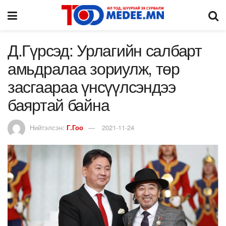
Д.Гүрсэд: Урлагийн салбарт
амьдралаа зориулж, төр
засгаараа үнсүүлсэндээ
баяртай байна
Нийтэлсэн:
Г.Гоо
2021-11-24