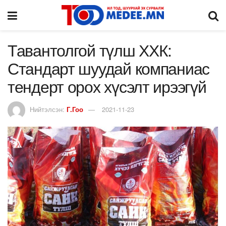
Тавантолгой түлш ХХК:
Стандарт шуудай компаниас
тендерт орох хүсэлт ирээгүй
Нийтэлсэн:
Г.Гоо
2021-11-23