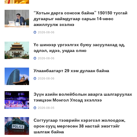
“Хотын дарга сонсож байна” 150150 тусгай
дугаарыг наймдугаар сарын 14-нөөс
ажиллуулж эхэлнэ
2026-08-06
Үс шинээр үргээлгэх буюу засуулахад эд,
эдлэл, идээ, ундаа олно
2026-08-06
Улаанбаатарт 29 хэм дулаан байна
2026-08-06
Зүүн азийн волейболын аварга шалгаруулах
тэмцээн Монгол Улсад эхэллээ
2026-08-05
Согтуугаар тээврийн хэрэгсэл жолоодож,
орон сууц мөргөсөн 38 настай эмэгтэйг
шалгаж байна