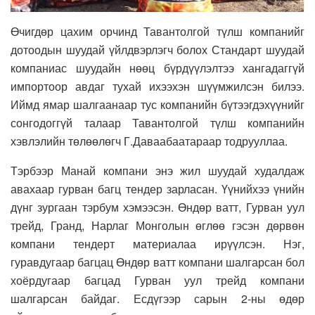
Өчигдөр цахим орчинд Тавантолгой түлш компанийг
дотоодын шуудай үйлдвэрлэгч болох Стандарт шуудай
компаниас шуудайн нөөц бүрдүүлэлтээ хангадаггүй
импортоор авдаг тухай ихээхэн шүүмжилсэн билээ.
Иймд ямар шалгаанаар тус компанийн бүтээгдэхүүнийг
сонгодоггүй талаар Тавантолгой түлш компанийн
хэвлэлийн төлөөлөгч Г.Даваабаатараар тодрууллаа.
Тэрбээр Манай компани энэ жил шуудай худалдаж
авахаар гурван багц тендер зарласан. Үүнийхээ үнийн
дүнг зургаан тэрбум хэмээсэн. Өндөр ватт, Гурван уул
трейд, Гранд, Нарлаг Монголын өглөө гэсэн дөрвөн
компани тендерт материалаа ирүүлсэн. Нэг,
гуравдугаар багцац Өндөр ватт компани шалгарсан бол
хоёрдугаар багцад Гурван уул трейд компани
шалгарсан байдаг. Есдүгээр сарын 2-ны өдөр