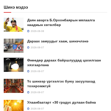
Шинэ мэдээ
Даян аварга Б.Орхонбаярын мялаалга
наадмын хөтөлбөр
2026-08-08
Дараах замуудыг хааж, шинэчлэнэ
2026-08-07
Өнөөдөр дараах байршлуудад цахилгаан
хязгаарлана
2026-08-07
Үс шинээр үргээлгэх буюу засуулахад
тохиромжгүй
2026-08-07
Улаанбаатарт +30 градус дулаан байна
2026-08-07