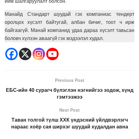
ийм шалгаруулалт болсон.
Манайд Стандарт шуудай гэх компаниас тендерт
оролцох хүсэлт байтугай, албан бичиг, тоот ч ирж
байгаагүй. Манай компанид удаа дараа хүсэлт тавьсан
боловч хүлээн аваагүй гэх мэдээлэл худал.
Previous Post
ЕБС-ийн 40 сурагч бүлэглэн нэгнийгээ зодож, хүнд
гэмтээжээ
Next Post
Таван толгой түлш ХХК үндэсний үйлдвэрлэгч
нараас хоёр сая ширхэг шуудай худалдан авна