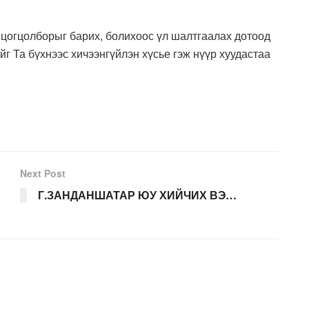
а цогцолборыг барих, болихоос үл шалтгаалах дотоод
г Та бүхнээс хичээнгүйлэн хүсье гэж нүүр хуудастаа
Next Post
Г.ЗАНДАНШАТАР ЮУ ХИЙЧИХ ВЭ…