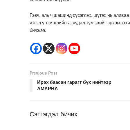
Гэвч, аль ч шашинд сүсэглэх, шүтэх нь алива
итгэл үнэмшлийн асуудал тул эвийг эрхэмлэхий
бичжээ.
Previous Post
Ирэх баасан гарагт бүх нийтээр
АМАРНА
Сэтгэгдэл бичих