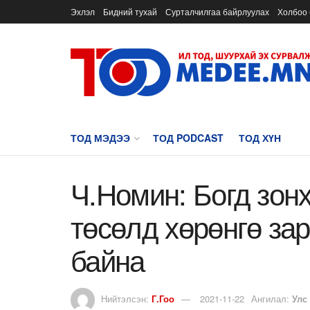
Эхлэл
Бидний тухай
Сурталчилгаа байрлуулах
Холбоо 
ТОД МЭДЭЭ
ТОД PODCAST
ТОД ХҮН
Ч.Номин: Богд зон
төсөлд хөрөнгө за
байна
Нийтэлсэн:
Г.Гоо
2021-11-22
Ангилал:
Улс