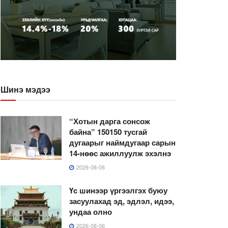
Шинэ мэдээ
“Хотын дарга сонсож
байна” 150150 тусгай
дугаарыг наймдугаар сарын
14-нөөс ажиллуулж эхэлнэ
2026-08-06
Үс шинээр үргээлгэх буюу
засуулахад эд, эдлэл, идээ,
ундаа олно
2026-08-06