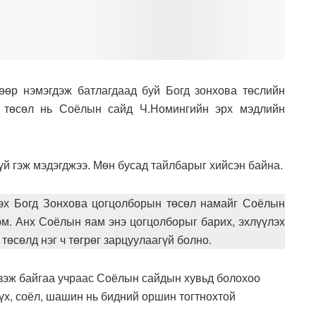
өөр нэмэгдэж батлагдаад буй Богд зонхова төслийн
с төсөл нь Соёлын сайд Ч.Номингийн эрх мэдлийн
үй гэж мэдэгджээ. Мөн бусад тайлбарыг хийсэн байна.
эх Богд Зонхова цогцолборын төсөл намайг Соёлын
юм. Анх Соёлын яам энэ цогцолборыг барих, эхлүүлэх
 төсөлд нэг ч төгрөг зарцуулаагүй болно.
үзэж байгаа учраас Соёлын сайдын хувьд болохоо
үх, соёл, шашин нь бидний оршин тогтнохтой