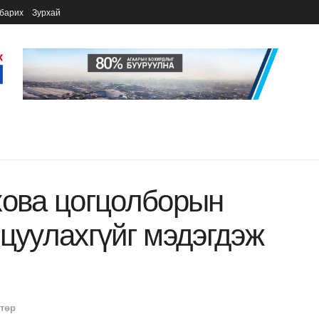
барих
Зурхай
хова цогцолборын
рцуулахгүйг мэдэгдэж
 төр