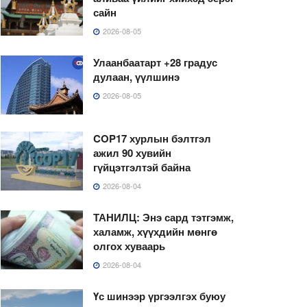
сайн
2026-08-05
Улаанбаатарт +28 градус
дулаан, үүлшинэ
2026-08-05
COP17 хурлын бэлтгэл
ажил 90 хувийн
гүйцэтгэлтэй байна
2026-08-04
ТАНИЛЦ: Энэ сард тэтгэмж,
халамж, хүүхдийн мөнгө
олгох хуваарь
2026-08-04
Үс шинээр үргээлгэх буюу