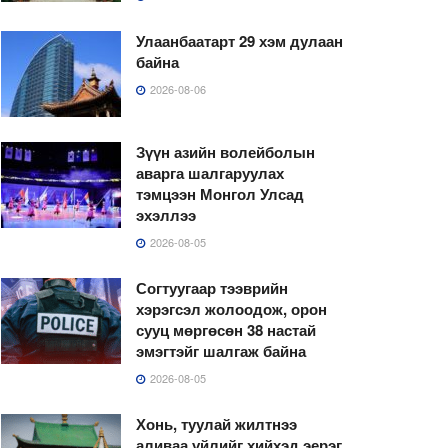
Улаанбаатарт 29 хэм дулаан
байна
2026-08-06
Зүүн азийн волейболын
аварга шалгаруулах
тэмцээн Монгол Улсад
эхэллээ
2026-08-05
Согтуугаар тээврийн
хэрэгсэл жолоодож, орон
сууц мөргөсөн 38 настай
эмэгтэйг шалгаж байна
2026-08-05
Хонь, туулай жилтнээ
аливаа үйлийг хийхэд эерэг