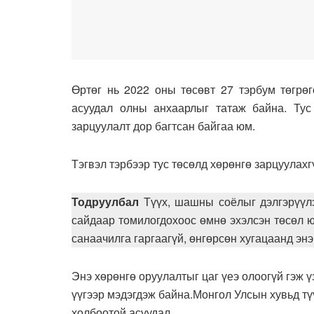
Өртөг нь 2022 оны төсөвт 27 тэрбум төгрөг
асуудал олны анхаарлыг татаж байна. Ту
зарцуулалт дор багтсан байгаа юм.
Тэгвэл тэрбээр тус төсөлд хөрөнгө зарцуулахг
Тодруулбал
Түүх, шашны соёлыг дэлгэрүүл
сайдаар томилогдохоос өмнө эхэлсэн төсөл 
санаачилга гаргаагүй, өнгөрсөн хугацаанд энэ
Энэ хөрөнгө оруулалтыг цаг үеэ олоогүй гэж 
үүгээр мэдэгдэж байна.Монгол Улсын хувьд тү
холбоотой асуудал.