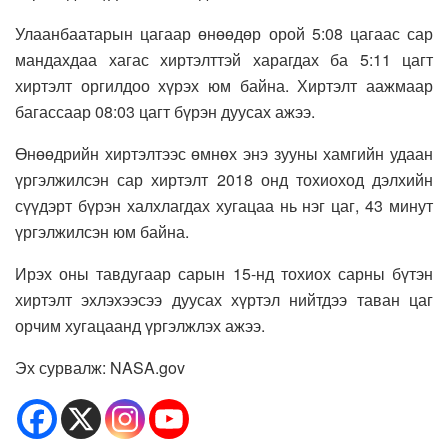
Улаанбаатарын цагаар өнөөдөр орой 5:08 цагаас сар
мандахдаа хагас хиртэлттэй харагдах ба 5:11 цагт
хиртэлт оргилдоо хүрэх юм байна. Хиртэлт аажмаар
багассаар 08:03 цагт бүрэн дуусах ажээ.
Өнөөдрийн хиртэлтээс өмнөх энэ зууны хамгийн удаан
үргэлжилсэн сар хиртэлт 2018 онд тохиоход дэлхийн
сүүдэрт бүрэн халхлагдах хугацаа нь нэг цаг, 43 минут
үргэлжилсэн юм байна.
Ирэх оны тавдугаар сарын 15-нд тохиох сарны бүтэн
хиртэлт эхлэхээсээ дуусах хүртэл нийтдээ таван цаг
орчим хугацаанд үргэлжлэх ажээ.
Эх сурвалж: NASA.gov