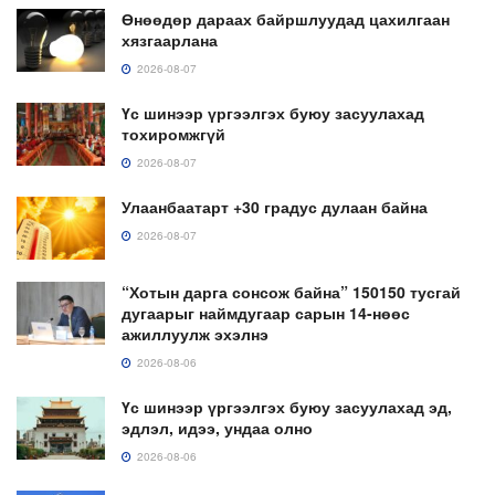
Өнөөдөр дараах байршлуудад цахилгаан
хязгаарлана
2026-08-07
Үс шинээр үргээлгэх буюу засуулахад
тохиромжгүй
2026-08-07
Улаанбаатарт +30 градус дулаан байна
2026-08-07
“Хотын дарга сонсож байна” 150150 тусгай
дугаарыг наймдугаар сарын 14-нөөс
ажиллуулж эхэлнэ
2026-08-06
Үс шинээр үргээлгэх буюу засуулахад эд,
эдлэл, идээ, ундаа олно
2026-08-06