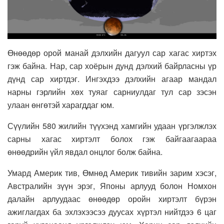
Өнөөдөр орой манай дэлхийн дагуул сар хагас хиртэх
гэж байна. Нар, сар хоёрын дунд дэлхий байрласны үр
дүнд сар хиртдэг. Ингэхдээ дэлхийн агаар мандал
нарны гэрлийн хөх туяаг сарниулдаг тул сар зэсэн
улаан өнгөтэй харагддаг юм.
Сүүлийн 580 жилийн түүхэнд хамгийн удаан үргэлжлэх
сарны хагас хиртэлт болох гэж байгаагаараа
өнөөдрийн үйл явдал онцлог болж байна.
Умард Америк тив, Өмнөд Америк тивийн зарим хэсэг,
Австралийн зүүн эрэг, Японы арлууд болон Номхон
далайн арлуудаас өнөөдөр оройн хиртэлт бүрэн
ажиглагдах ба эхлэхээсээ дуусах хүртэл нийтдээ 6 цаг