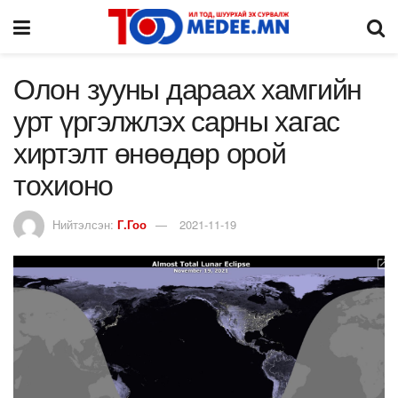
Олон зууны дараах хамгийн
урт үргэлжлэх сарны хагас
хиртэлт өнөөдөр орой
тохионо
Нийтэлсэн:
Г.Гоо
2021-11-19