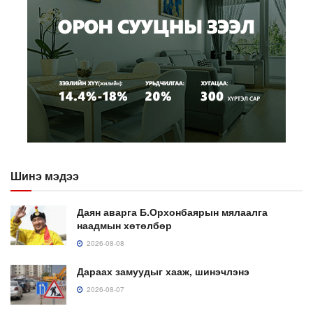
Шинэ мэдээ
Даян аварга Б.Орхонбаярын мялаалга
наадмын хөтөлбөр
2026-08-08
Дараах замуудыг хааж, шинэчлэнэ
2026-08-07