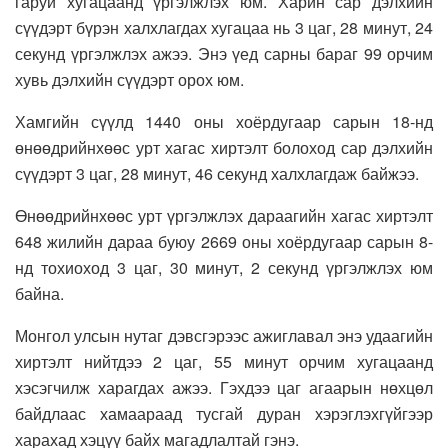
гаруй хугацаанд үргэлжлэх юм. Харин сар дэлхийн
сүүдэрт бүрэн халхлагдах хугацаа нь 3 цаг, 28 минут, 24
секунд үргэлжлэх ажээ. Энэ үед сарны бараг 99 орчим
хувь дэлхийн сүүдэрт орох юм.
Хамгийн сүүлд 1440 оны хоёрдугаар сарын 18-нд
өнөөдрийнхөөс урт хагас хиртэлт болоход сар дэлхийн
сүүдэрт 3 цаг, 28 минут, 46 секунд халхлагдаж байжээ.
Өнөөдрийнхөөс урт үргэлжлэх дараагийн хагас хиртэлт
648 жилийн дараа буюу 2669 оны хоёрдугаар сарын 8-
нд тохиоход 3 цаг, 30 минут, 2 секунд үргэлжлэх юм
байна.
Монгол улсын нутаг дэвсгэрээс ажиглавал энэ удаагийн
хиртэлт нийтдээ 2 цаг, 55 минут орчим хугацаанд
хэсэгчилж харагдах ажээ. Гэхдээ цаг агаарын нөхцөл
байдлаас хамаараад тусгай дуран хэрэглэхгүйгээр
харахад хэцүү байх магадлалтай гэнэ.