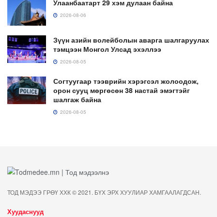
Улаанбаатарт 29 хэм дулаан байна
2026-08-06
Зүүн азийн волейболын аварга шалгаруулах
тэмцээн Монгол Улсад эхэллээ
2026-08-05
Согтуугаар тээврийн хэрэгсэл жолоодож,
орон сууц мөргөсөн 38 настай эмэгтэйг
шалгаж байна
2026-08-05
ТОД МЭДЭЭ ГРӨҮ ХХК © 2021. БҮХ ЭРХ ХУУЛИАР ХАМГААЛАГДСАН.
Хуудаснууд