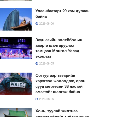
Улаанбаатарт 29 хэм дулаан
байна
2026-08-06
Зүүн азийн волейболын
аварга шалгаруулах
тэмцээн Монгол Улсад
эхэллээ
2026-08-05
Согтуугаар тээврийн
хэрэгсэл жолоодож, орон
сууц мөргөсөн 38 настай
эмэгтэйг шалгаж байна
2026-08-05
Хонь, туулай жилтнээ
аливаа үйлийг хийхэд эерэг