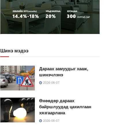
Шинэ мэдээ
Дараах замуудыг хааж,
шинэчлэнэ
2026-08-07
Өнөөдөр дараах
байршлуудад цахилгаан
хязгаарлана
2026-08-07