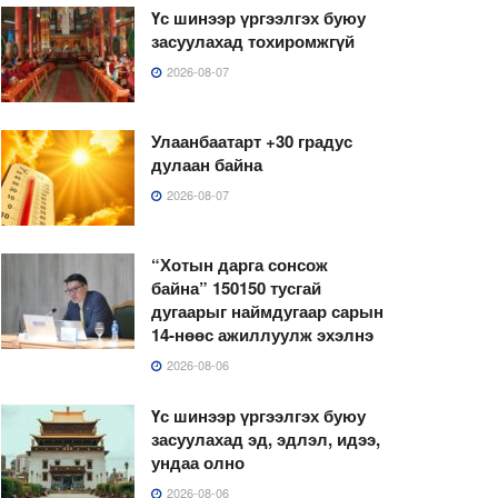
Үс шинээр үргээлгэх буюу
засуулахад тохиромжгүй
2026-08-07
Улаанбаатарт +30 градус
дулаан байна
2026-08-07
“Хотын дарга сонсож
байна” 150150 тусгай
дугаарыг наймдугаар сарын
14-нөөс ажиллуулж эхэлнэ
2026-08-06
Үс шинээр үргээлгэх буюу
засуулахад эд, эдлэл, идээ,
ундаа олно
2026-08-06