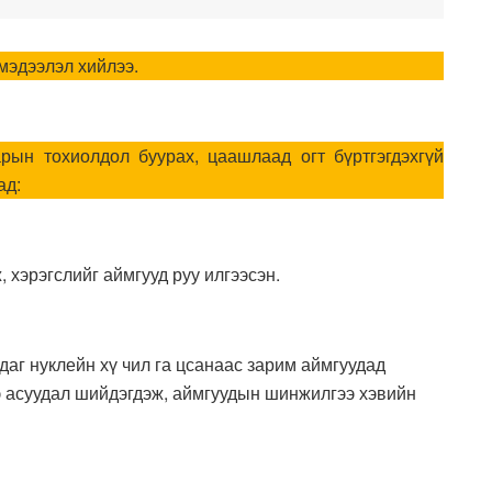
мэдээлэл хийлээ.
рын тохиолдол буурах, цаашлаад огт бүртгэгдэхгүй
ад:
 хэрэгслийг аймгууд руу илгээсэн.
аг нуклейн хү чил га цсанаас зарим аймгуудад
э асуудал шийдэгдэж, аймгуудын шинжилгээ хэвийн