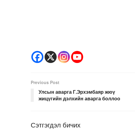
Previous Post
Улсын аварга Г.Эрхэмбаяр жюү
жицүгийн дэлхийн аварга боллоо
Сэтгэгдэл бичих