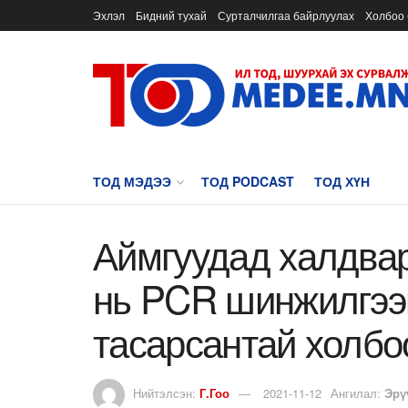
Эхлэл
Бидний тухай
Сурталчилгаа байрлуулах
Холбоо 
ТОД МЭДЭЭ
ТОД PODCAST
ТОД ХҮН
​Аймгуудад халдвар
нь PCR шинжилгээ
тасарсантай холбо
Нийтэлсэн:
Г.Гоо
2021-11-12
Ангилал:
Эрү