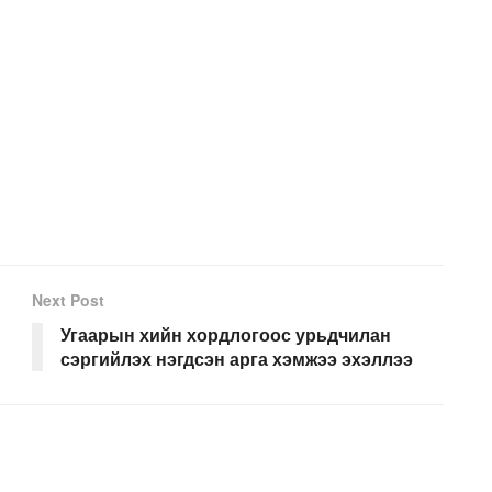
Next Post
Угаарын хийн хордлогоос урьдчилан
сэргийлэх нэгдсэн арга хэмжээ эхэллээ