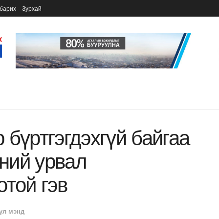
барих
Зурхай
 бүртгэгдэхгүй байгаа
ний урвал
отой гэв
үл мэнд