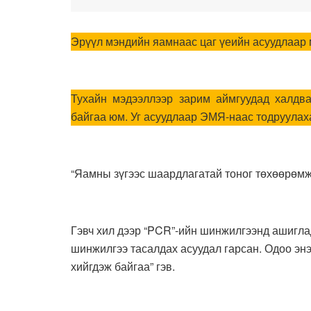
Эрүүл мэндийн яамнаас цаг үеийн асуудлаар 
Тухайн мэдээллээр зарим аймгуудад халдва
байгаа юм. Уг асуудлаар ЭМЯ-наас тодруулах
“Яамны зүгээс шаардлагатай тоног төхөөрөмж,
Гэвч хил дээр “PCR”-ийн шинжилгээнд ашиглад
шинжилгээ тасалдах асуудал гарсан. Одоо эн
хийгдэж байгаа” гэв.