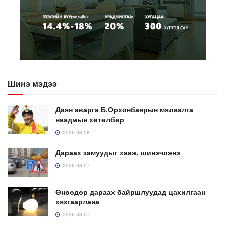
Шинэ мэдээ
Даян аварга Б.Орхонбаярын мялаалга
наадмын хөтөлбөр
2026-08-08
Дараах замуудыг хааж, шинэчлэнэ
2026-08-07
Өнөөдөр дараах байршлуудад цахилгаан
хязгаарлана
2026-08-07