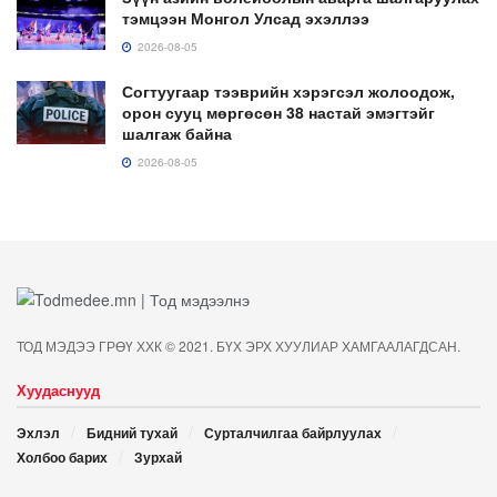
тэмцээн Монгол Улсад эхэллээ
2026-08-05
Согтуугаар тээврийн хэрэгсэл жолоодож,
орон сууц мөргөсөн 38 настай эмэгтэйг
шалгаж байна
2026-08-05
ТОД МЭДЭЭ ГРӨҮ ХХК © 2021. БҮХ ЭРХ ХУУЛИАР ХАМГААЛАГДСАН.
Хуудаснууд
Эхлэл
Бидний тухай
Сурталчилгаа байрлуулах
Холбоо барих
Зурхай