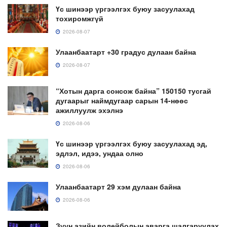
Үс шинээр үргээлгэх буюу засуулахад
тохиромжгүй
2026-08-07
Улаанбаатарт +30 градус дулаан байна
2026-08-07
“Хотын дарга сонсож байна” 150150 тусгай
дугаарыг наймдугаар сарын 14-нөөс
ажиллуулж эхэлнэ
2026-08-06
Үс шинээр үргээлгэх буюу засуулахад эд,
эдлэл, идээ, ундаа олно
2026-08-06
Улаанбаатарт 29 хэм дулаан байна
2026-08-06
Зүүн азийн волейболын аварга шалгаруулах