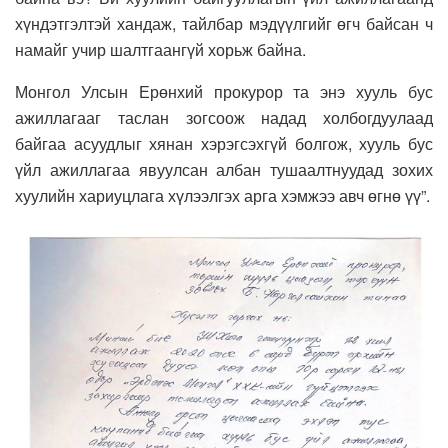
хүндэтгэлтэй хандаж, тайлбар мэдүүлгийг өгч байсан ч
намайг учир шалтгаангүй хорьж байна.
Монгол Улсын Ерөнхий прокурор та энэ хууль бус
ажиллагааг таслан зогсоож надад холбогдуулаад
байгаа асуудлыг хянан хэрэгсэхгүй болгож, хууль бус
үйл ажиллагаа явуулсан албан тушаалтнуудад зохих
хуулийн хариуцлага хүлээлгэх арга хэмжээ авч өгнө үү”.