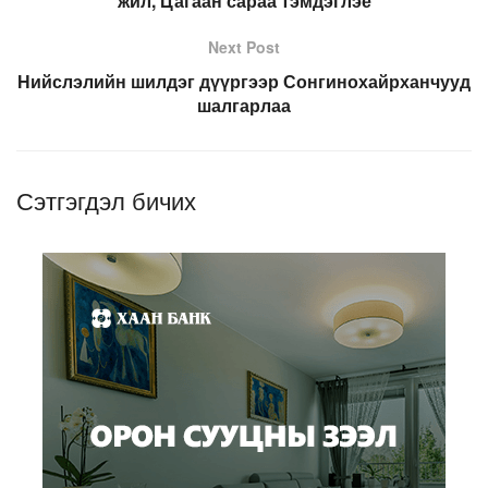
жил, Цагаан сараа тэмдэглэе
Next Post
Нийслэлийн шилдэг дүүргээр Сонгинохайрханчууд
шалгарлаа
Сэтгэгдэл бичих