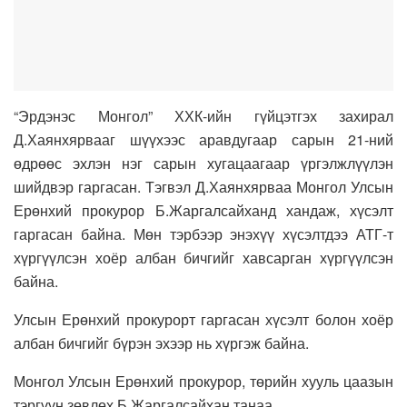
“Эрдэнэс Монгол” ХХК-ийн гүйцэтгэх захирал
Д.Хаянхярвааг шүүхээс аравдугаар сарын 21-ний
өдрөөс эхлэн нэг сарын хугацаагаар үргэлжлүүлэн
шийдвэр гаргасан. Тэгвэл Д.Хаянхярваа Монгол Улсын
Ерөнхий прокурор Б.Жаргалсайханд хандаж, хүсэлт
гаргасан байна. Мөн тэрбээр энэхүү хүсэлтдээ АТГ-т
хүргүүлсэн хоёр албан бичгийг хавсарган хүргүүлсэн
байна.
Улсын Ерөнхий прокурорт гаргасан хүсэлт болон хоёр
албан бичгийг бүрэн эхээр нь хүргэж байна.
Монгол Улсын Ерөнхий прокурор, төрийн хууль цаазын
тэргүүн зөвлөх Б.Жаргалсайхан танаа