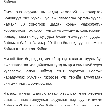
байсан.
Гэтэл энэ асуудал нь надад хамаагүй нь тодорхой
болонгуут энэ хууль бус ажиллагаагаа үргэлжлүүлэн
намайг 30 хоногоор цагдан хорьж үндэслэлгүй
хөрөнгөжсөн гэх хэрэг тулгаж үр хүүхдүүд, хань ижлийн
болоод найз нөхөд, худ ураг бүхий л хүмүүсийг дуудан
байцааж байна. Улмаар 2016 он болоод түүнээс өмнөх
байдлыг ч шалгаж байна.
Миний бие бодохдоо, миний эрхэд халдсан хууль бус
ажиллагаагаа хаацайлахын тулд ямар ч хамаагүй хэрэг
хүлээлгэх, олон нийтэд гэмт хэрэгтэн болгож,
харагдуулах хуулийн гэхээсээ улс төрийн агуулгатай
үйл ажиллагаа болж байна.
Яагаад миний шалгуулахаар явуулсан өмч хөрөнгө
ашиглан шамшигдуулсан асуудлыг над руу чиглүүлж
байна вэ? Би хуулийн байгууллагын үйл ажиллагаанд