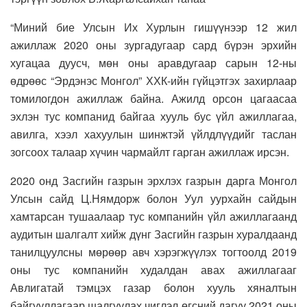
“Миний бие Улсын Их Хурлын гишүүнээр 12 жил
ажиллаж 2020 оны зургадугаар сард бүрэн эрхийн
хугацаа дуусч, мөн оны аравдугаар сарын 12-ны
өдрөөс “Эрдэнэс Монгол” ХХК-ийн гүйцэтгэх захирлаар
томилогдон ажиллаж байна. Ажилд орсон цагаасаа
эхлэн тус компанид байгаа хууль бус үйл ажиллагаа,
авилга, хээл хахуулын шинжтэй үйлдлүүдийг таслан
зогсоох талаар хүчин чармайлт гарган ажиллаж ирсэн.
2020 онд Засгийн газрын эрхлэх газрын дарга Монгол
Улсын сайд Ц.Нямдорж болон Уул уурхайн сайдын
хамтарсан тушаалаар тус компанийн үйл ажиллагаанд
аудитын шалгалт хийж дүнг Засгийн газрын хуралдаанд
танилцуулсны мөрөөр авч хэрэгжүүлэх тогтоолд 2019
оны тус компанийн худалдан авах ажиллагааг
Авлигатай тэмцэх газар болон хууль хяналтын
байгууллагаар шалгуулах чиглэл өгсний дагуу 2021 оны