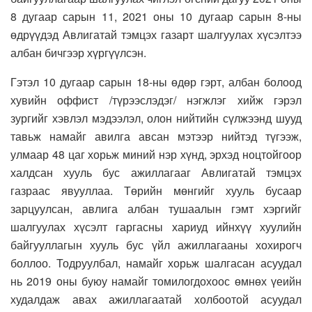
8 дугаар сарын 11, 2021 оны 10 дугаар сарын 8-ны
өдрүүдэд Авлигатай тэмцэх газарт шалгуулах хүсэлтээ
албан бичгээр хүргүүлсэн.
Гэтэл 10 дугаар сарын 18-ны өдөр гэрт, албан болоод
хувийн оффист /түрээслэдэг/ нэгжлэг хийж гэрэл
зургийг хэвлэл мэдээлэл, олон нийтийн сүлжээнд шууд
тавьж намайг авилга авсан мэтээр нийтэд түгээж,
улмаар 48 цаг хорьж миний нэр хүнд, эрхэд ноцтойгоор
халдсан хууль бус ажиллагааг Авлигатай тэмцэх
газраас явууллаа. Төрийн мөнгийг хууль бусаар
зарцуулсан, авлига албан тушаалын гэмт хэргийг
шалгуулах хүсэлт гаргасны хариуд ийнхүү хуулийн
байгууллагын хууль бус үйл ажиллагааны хохирогч
боллоо. Тодруулбал, намайг хорьж шалгасан асуудал
нь 2019 оны буюу намайг томилогдохоос өмнөх үеийн
худалдаж авах ажиллагаатай холбоотой асуудал