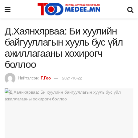
Д.Хаянхярваа: Би хуулийн
байгууллагын хууль бус үйл
ажиллагааны хохирогч
боллоо
Нийтэлсэн:
Г.Гоо
2021-10-22