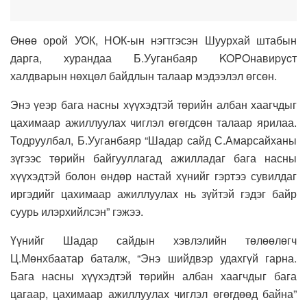
Өнөө орой УОК, НОК-ын нэгтгэсэн Шуурхай штабын
дарга, хурандаа Б.Ууганбаяр KOPOнавиpycт
халдварын нөхцөл байдлын талаар мэдээлэл өгсөн.
Энэ үеэр бага насны хүүхэдтэй төрийн албан хаагчдыг
цахимаар ажиллуулах чиглэл өгөгдсөн талаар ярилаа.
Тодруулбал, Б.Ууганбаяр “Шадар сайд С.Амарсайханы
зүгээс төрийн байгууллагад ажилладаг бага насны
хүүхэдтэй болон өндөр настай хүнийг гэртээ сувилдаг
иргэдийг цахимаар ажиллуулах нь зүйтэй гэдэг байр
суурь илэрхийлсэн” гэжээ.
Үүнийг Шадар сайдын хэвлэлийн төлөөлөгч
Ц.Мөнхбаатар баталж, “Энэ шийдвэр удахгүй гарна.
Бага насны хүүхэдтэй төрийн албан хаагчдыг бага
цагаар, цахимаар ажиллуулах чиглэл өгөгдөөд байна”