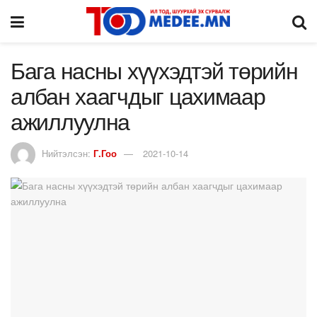
Бага насны хүүхэдтэй төрийн
албан хаагчдыг цахимаар
ажиллуулна
Нийтэлсэн:
Г.Гоо
2021-10-14