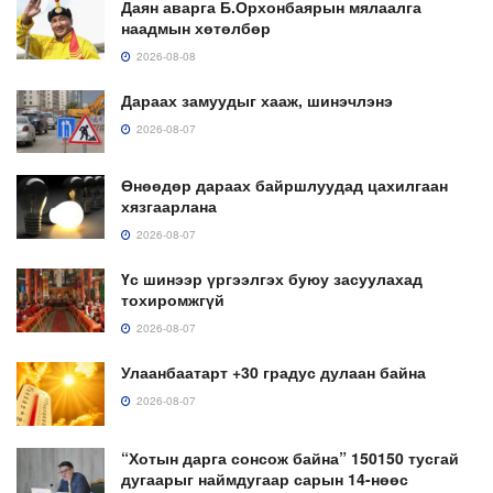
Даян аварга Б.Орхонбаярын мялаалга
наадмын хөтөлбөр
2026-08-08
Дараах замуудыг хааж, шинэчлэнэ
2026-08-07
Өнөөдөр дараах байршлуудад цахилгаан
хязгаарлана
2026-08-07
Үс шинээр үргээлгэх буюу засуулахад
тохиромжгүй
2026-08-07
Улаанбаатарт +30 градус дулаан байна
2026-08-07
“Хотын дарга сонсож байна” 150150 тусгай
дугаарыг наймдугаар сарын 14-нөөс