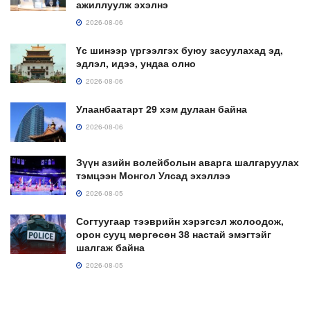
ажиллуулж эхэлнэ
2026-08-06
Үс шинээр үргээлгэх буюу засуулахад эд,
эдлэл, идээ, ундаа олно
2026-08-06
Улаанбаатарт 29 хэм дулаан байна
2026-08-06
Зүүн азийн волейболын аварга шалгаруулах
тэмцээн Монгол Улсад эхэллээ
2026-08-05
Согтуугаар тээврийн хэрэгсэл жолоодож,
орон сууц мөргөсөн 38 настай эмэгтэйг
шалгаж байна
2026-08-05