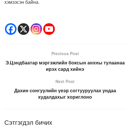
хэмээсэн байна.
Previous Post
Э.Цэндбаатар мэргэжлийн боксын анхны тулаанаа
ирэх сард хийнэ
Next Post
Дахин сонгуулийн үеэр согтууруулах ундаа
худалдахыг хориглоно
Сэтгэгдэл бичих