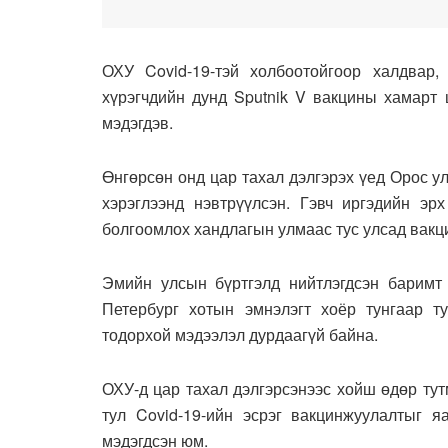
ОХУ Covid-19-тэй холбоотойгоор халдвар,
хүрэгчдийн дунд Sputnik V вакцины хамарт 
мэдэгдэв.
Өнгөрсөн онд цар тахал дэлгэрэх үед Орос у
хэрэглээнд нэвтрүүлсэн. Гэвч иргэдийн эрх
болгоомлох хандлагын улмаас тус улсад вак
Эмийн улсын бүртгэлд нийтлэгдсэн баримт 
Петербург хотын эмнэлэгт хоёр тунгаар т
тодорхой мэдээлэл дурдаагүй байна.
ОХУ-д цар тахал дэлгэрсэнээс хойш өдөр ту
тул Covid-19-ийн эсрэг вакцинжуулалтыг я
мэдэгдсэн юм.