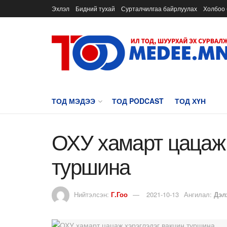
Эхлэл
Бидний тухай
Сурталчилгаа байрлуулах
Холбоо 
ТОД МЭДЭЭ
ТОД PODCAST
ТОД ХҮН
ОХУ хамарт цацаж 
туршина
Нийтэлсэн:
Г.Гоо
2021-10-13
Ангилал:
Дэл