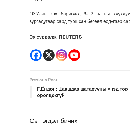
ОХУ-ын эрх баригчид 8-12 насны хүүхдүү
зургадугаар сард туршсан бөгөөд есдүгээр са
Эх сурвалж:
REUTERS
Previous Post
Г.Ёндон: Цаашдаа шатахууны үнэд төр
оролцохгүй
Сэтгэгдэл бичих