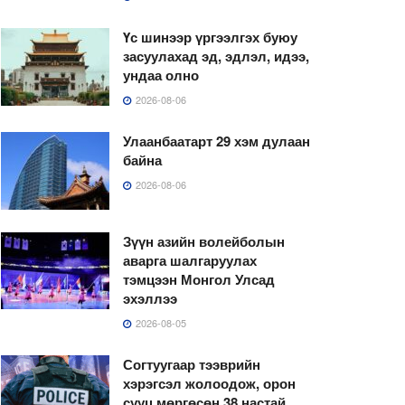
Үс шинээр үргээлгэх буюу
засуулахад эд, эдлэл, идээ,
ундаа олно
2026-08-06
Улаанбаатарт 29 хэм дулаан
байна
2026-08-06
Зүүн азийн волейболын
аварга шалгаруулах
тэмцээн Монгол Улсад
эхэллээ
2026-08-05
Согтуугаар тээврийн
хэрэгсэл жолоодож, орон
сууц мөргөсөн 38 настай