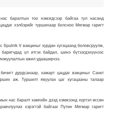
 нас баралтын тоо нэмэгдсээр байгаа тул насанд
цацдаг хэлбэрийг туршихаар болсноо Мягмар гаригт
лс Sputnik V вакциныг хурдан хугацаанд боловсруулж,
 баригчдад үл итгэх байдал, шинэ бүтээгдэхүүнээс
цинжуулалтын ажил удааширчээ.
бичигт дурдсанаар, хамарт цацдаг вакциныг Санкт
урших аж. Туршилт явуулах цаг хугацааны талаар
тмын нас баралт хамгийн дээд хэмжээнд хүртэл өссөн
аравчлуулах хэрэгтэй байгааг Путин Мягмар гаригт