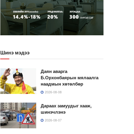
Шинэ мэдээ
Даян аварга
Б.Орхонбаярын мялаалга
наадмын хөтөлбөр
2026-08-08
Дараах замуудыг хааж,
шинэчлэнэ
2026-08-07