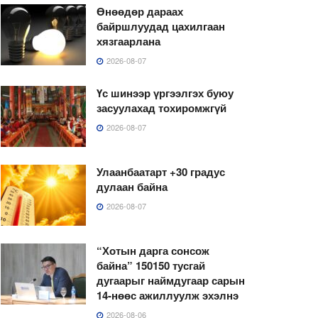
Өнөөдөр дараах
байршлуудад цахилгаан
хязгаарлана
2026-08-07
Үс шинээр үргээлгэх буюу
засуулахад тохиромжгүй
2026-08-07
Улаанбаатарт +30 градус
дулаан байна
2026-08-07
“Хотын дарга сонсож
байна” 150150 тусгай
дугаарыг наймдугаар сарын
14-нөөс ажиллуулж эхэлнэ
2026-08-06