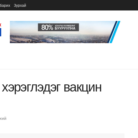
барих
Зурхай
хэрэглэдэг вакцин
хий