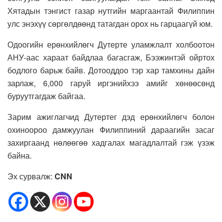
Хятадын тэнгист газар нутгийн маргаантай Филиппин
улс энэхүү сөргөлдөөнд татагдан орох нь гарцаагүй юм.
Одоогийн ерөнхийлөгч Дутерте уламжлалт холбоотон
АНУ-аас хараат байдлаа багасгаж, Бээжинтэй ойртох
бодлого барьж байв. Дотооддоо тэр хар тамхины дайн
зарлаж, 6,000 гаруй иргэнийхээ амийг хөнөөсөнд
буруутгагдаж байгаа.
Зарим ажиглагчид Дутертег дэд ерөнхийлөгч болон
охиноороо дамжуулан Филиппиний дараагийн засаг
захиргаанд нөлөөгөө хадгалах магадлалтай гэж үзэж
байна.
Эх сурвалж:
CNN