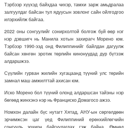
Тэрбээр хүүхэд байхдаа чихэр, тамхи зарж амьдралаа
залгуулдаг байсан тул ядуусын зовлонг сайн ойлгодгоо
илэрхийлж байгаа.
2022 оны сонгуулийг сонирхолтой болгож буй өөр нэг
нэр дэвшигч нь Манила хотын захирагч Морено юм.
Тэрбээр 1990-ээд онд Филиппинийг байлдан дагуулж
байсан хөнгөн эротик төрлийн кинонуудад дүр бүтээж
алдаршжээ.
Сүүлийн гурван жилийн хугацаанд түүний улс төрийн
замнал маш амжилттай ахисан юм.
Иско Морено бол түүний олонд алдаршсан тайзны нэр
бөгөөд жинхэнэ нэр нь Франциско Домагосо ажээ.
Номхон далайн бүс нутагт Хятад, АНУ-ын сөргөлдөөн
эрчимжсэн цаг үед Филиппиний ерөнхийлөгчийн
сонгууль зохион байгуулагдах гэж байна. Өмнөд