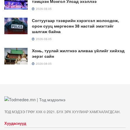
тэмцээн Монгол Улсад эхэллээ
2026-08-05
Согтуугаар тээврийн хэрэгсэл жолоодож,
орон сууц мөргөсөн 38 настай эмэгтэйг
шалгаж байна
2026-08-05
Хонь, туулай жилтнээ аливаа үйлийг хийхэд
эерэг сайн
2026-08-05
ТОД МЭДЭЭ ГРӨҮ ХХК © 2021. БҮХ ЭРХ ХУУЛИАР ХАМГААЛАГДСАН.
Хуудаснууд