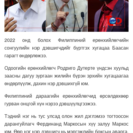
2022 онд болох Филиппиний ерөнхийлөгчийн
сонгуулийн нэр дэвшигчдийг бүртгэх хугацаа Баасан
гарагт өндөрлөжээ.
Одоогийн ерөнхийлөгч Родриго Дутерте үндсэн хуульд
заасны дагуу зургаан жилийн бүрэн эрхийн хугацаагаа
өндөрлүүлж, дахин нэр дэвшихгүй юм.
Филиппиний дараагийн ерөнхийлөгчид өрсөлдөхөөр
гурван онцгой хүн нэрээ дэвшүүлцгээжээ.
Тэдний нэг нь тус улсад олон жил дэглэмээ тогтоосон
дарангуйлагч Фердинанд Маркосын хүү залуу Маркос
юм. Өөр нэг нэр дэвшигч нь мэргэжлийн боксын аварга,