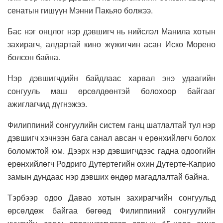
сенатын гишүүн Мэнни Пакьяо болжээ.
Бас нэг онцлог нэр дэвшигч нь нийслэл Манила хотын
захирагч, алдартай кино жүжигчин асан Иско Морено
болсон байна.
Нэр дэвшигчдийн байдлаас харвал энэ удаагийн
сонгууль маш өрсөлдөөнтэй болохоор байгааг
ажиглагчид дүгнэжээ.
Филиппиний сонгуулийн систем ганц шатлалтай тул нэр
дэвшигч хэчнээн бага санал авсан ч ерөнхийлөгч болох
боломжтой юм. Дээрх нэр дэвшигчдээс гадна одоогийн
ерөнхийлөгч Родриго Дутертегийн охин Дутерте-Каприо
замын дундаас нэр дэвших өндөр магадлалтай байна.
Тэрбээр одоо Давао хотын захирагчийн сонгуульд
өрсөлдөж байгаа бөгөөд Филиппиний сонгуулийн