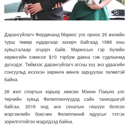
Дарангуйлагч Фердинанд Маркос улс орноо 25 жилийн
турш төмөр нударгаар захирч байгаад 1986 оны
хувьсгалаар огцорч байв. Маркосын гэр бүлийн
хөрөнгийн хэмжээг $10 тэрбум давна гэж судлаачид
дүгнэдэг. Тиймээс дарангуйлагч агсны хүү энэ удаагийн
сонгуульд ихээхэн хөрөнгө мөнгө зарцуулах төлөвтэй
байна.
26 жил спортын карьер хөөсөн Мэнни Пакьяо улс
төрчийн хувьд Филиппинчүүдэд сайн танигдаагүй
байгаа. 2016 онд анх сенатын гишүүн болсон
мэргэжлийн боксчин Филиппиний ядуусыг тэтгэх
зорилготойгоо мэдэгдээд байна.