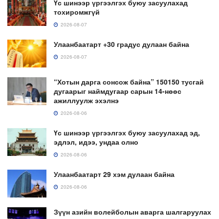
Үс шинээр үргээлгэх буюу засуулахад
тохиромжгүй
2026-08-07
Улаанбаатарт +30 градус дулаан байна
2026-08-07
“Хотын дарга сонсож байна” 150150 тусгай
дугаарыг наймдугаар сарын 14-нөөс
ажиллуулж эхэлнэ
2026-08-06
Үс шинээр үргээлгэх буюу засуулахад эд,
эдлэл, идээ, ундаа олно
2026-08-06
Улаанбаатарт 29 хэм дулаан байна
2026-08-06
Зүүн азийн волейболын аварга шалгаруулах