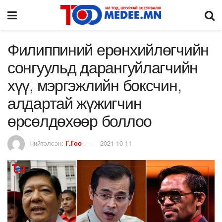
Филиппиний ерөнхийлөгчийн
сонгуульд дарангуйлагчийн
хүү, мэргэжлийн боксчин,
алдартай жүжигчин
өрсөлдөхөөр боллоо
Нийтэлсэн:
Г.Гоо
2021-10-11