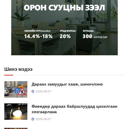
Шинэ мэдээ
Дараах замуудыг хааж, шинэчлэнэ
2026-08-07
Өнөөдөр дараах байршлуудад цахилгаан
хязгаарлана
2026-08-07