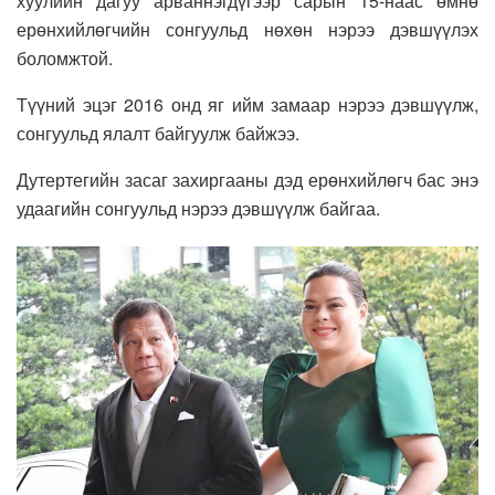
хуулийн дагуу арваннэгдүгээр сарын 15-наас өмнө
ерөнхийлөгчийн сонгуульд нөхөн нэрээ дэвшүүлэх
боломжтой.
Түүний эцэг 2016 онд яг ийм замаар нэрээ дэвшүүлж,
сонгуульд ялалт байгуулж байжээ.
Дутертегийн засаг захиргааны дэд ерөнхийлөгч бас энэ
удаагийн сонгуульд нэрээ дэвшүүлж байгаа.