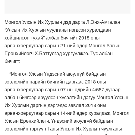
Монгол Улсын Их Хурлын дэд дарга Л.Энх-Амгалан
“Улсын Их Хурлын чуулганы нэгдсэн хуралдаан
хойшилсон тухай” албан бичгийг 2018 оны
арванхоёрдугаар сарын 21-ний өдөр Монгол Улсын
Ерөнхийлөгч Х.Баттулгад хүргүүлжээ. Тус албан
бичигт:
“Монгол Улсын Үндэсний аюулгүй байдлын
зөвлөлийн нарийн бичгийн даргаас 2018 оны
арванхоёрдугаар сарын 07-ны өдрийн 4/587 дугаар
албан бичгээр ирүүлсэн хүсэлтийн дагуу Монгол Улсын
Их Хурлын даргын дэргэдэх зөвлөл 2018 оны
арванхоёрдугаар сарын 14-ний өдөр хуралдаж, Монгол
Улсын Ерөнхийлөгч, Үндэсний аюулгүй байдлын
зөвлөлийн тэргүүн Таны Улсын Их Хурлын чуулганы