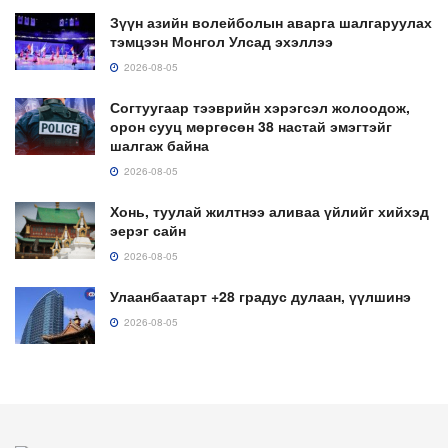
Зүүн азийн волейболын аварга шалгаруулах
тэмцээн Монгол Улсад эхэллээ
2026-08-05
Согтуугаар тээврийн хэрэгсэл жолоодож,
орон сууц мөргөсөн 38 настай эмэгтэйг
шалгаж байна
2026-08-05
Хонь, туулай жилтнээ аливаа үйлийг хийхэд
эерэг сайн
2026-08-05
Улаанбаатарт +28 градус дулаан, үүлшинэ
2026-08-05