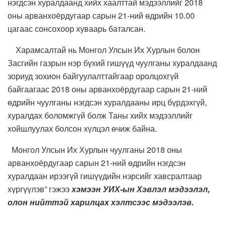
нэгдсэн хуралдаанд хийх хаалттай мэдээллийг 2018
оны арванхоёрдугаар сарын 21-ний өдрийн 10.00
цагаас сонсохоор хуваарь баталсан.
Харамсалтай нь Монгол Улсын Их Хурлын болон
Засгийн газрын нэр бүхий гишүүд чуулганы хуралдаанд
зориуд зохион байгуулалттайгаар оролцохгүй
байгаагаас 2018 оны арванхоёрдугаар сарын 21-ний
өдрийн чуулганы нэгдсэн хуралдааны ирц бүрдэхгүй,
хуралдах боломжгүй болж Таны хийх мэдээллийг
хойшлуулах болсон хүлцэл өчиж байна.
Монгол Улсын Их Хурлын чуулганы 2018 оны
арванхоёрдугаар сарын 21-ний өдрийн нэгдсэн
хуралдаан ирээгүй гишүүдийн нэрсийг хавсралтаар
хүргүүлэв” гэжээ
хэмээн УИХ-ын Хэвлэл мэдээлэл,
олон нийттэй харилцах хэлтсээс мэдээлэв.