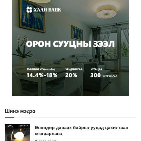
Шинэ мэдээ
Өнөөдөр дараах байршлуудад цахилгаан
хязгаарлана