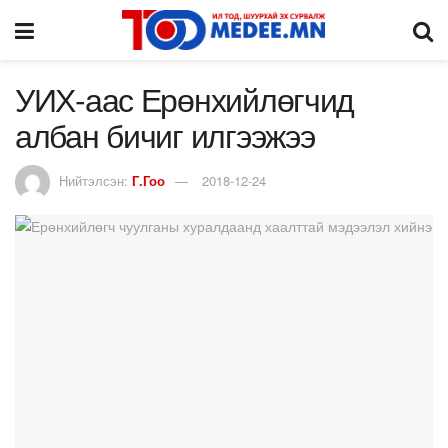
УИХ-аас Ерөнхийлөгчид
албан бичиг илгээжээ
Нийтэлсэн:
Г.Гоо
2018-12-24