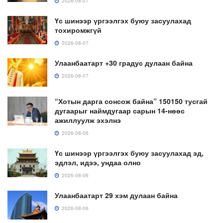
2026-08-07
Үс шинээр үргээлгэх буюу засуулахад
тохиромжгүй
2026-08-07
Улаанбаатарт +30 градус дулаан байна
2026-08-07
“Хотын дарга сонсож байна” 150150 тусгай
дугаарыг наймдугаар сарын 14-нөөс
ажиллуулж эхэлнэ
2026-08-06
Үс шинээр үргээлгэх буюу засуулахад эд,
эдлэл, идээ, ундаа олно
2026-08-06
Улаанбаатарт 29 хэм дулаан байна
2026-08-06