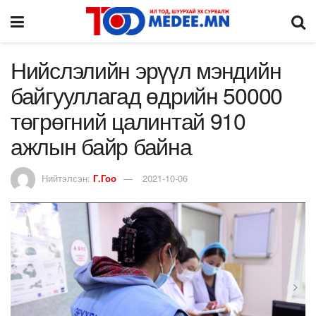
Нийслэлийн эрүүл мэндийн
байгууллагад өдрийн 50000
төгрөгний цалинтай 910
ажлын байр байна
Нийтэлсэн:
Г.Гоо
2021-10-06