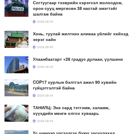
Согтуугаар тээврийн хэрэгсэл жолоодож,
орон сууц мөргөсөн 38 настай эмэгтэйг
шалгаж байна
2026-08-05
Хонь, туулай жилтнээ аливаа үйлийг хийхэд
эерэг сайн
2026-08-05
Улаанбаатарт +28 градус дулаан, үүлшинэ
2026-08-05
COP17 хурлын бэлтгэл ажил 90 хувийн
гүйцэтгэлтэй байна
2026-08-04
ТАНИЛЦ: Энэ сард тэтгэмж, халамж,
хүүхдийн мөнгө олгох хуваарь
2026-08-04
Үс шинээр үргээлгэх буюу засуулахад