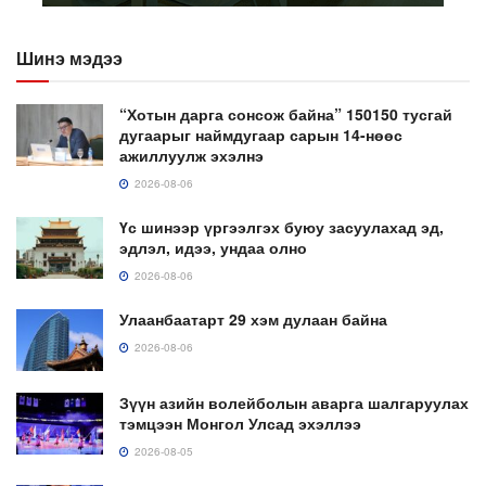
Шинэ мэдээ
“Хотын дарга сонсож байна” 150150 тусгай
дугаарыг наймдугаар сарын 14-нөөс
ажиллуулж эхэлнэ
2026-08-06
Үс шинээр үргээлгэх буюу засуулахад эд,
эдлэл, идээ, ундаа олно
2026-08-06
Улаанбаатарт 29 хэм дулаан байна
2026-08-06
Зүүн азийн волейболын аварга шалгаруулах
тэмцээн Монгол Улсад эхэллээ
2026-08-05