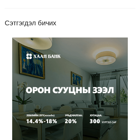
Сэтгэгдэл бичих