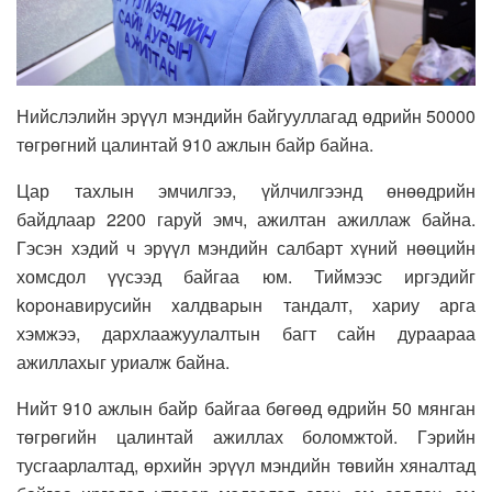
Нийслэлийн эрүүл мэндийн байгууллагад өдрийн 50000
төгрөгний цалинтай 910 ажлын байр байна.
Цар тахлын эмчилгээ, үйлчилгээнд өнөөдрийн
байдлаар 2200 гаруй эмч, ажилтан ажиллаж байна.
Гэсэн хэдий ч эрүүл мэндийн салбарт хүний нөөцийн
хомсдол үүсээд байгаа юм. Тиймээс иргэдийг
kopoнавирусийн xaлдварын тандалт, хариу арга
хэмжээ, дархлаажуулалтын багт сайн дураараа
ажиллахыг уриалж байна.
Нийт 910 ажлын байр байгаа бөгөөд өдрийн 50 мянган
төгрөгийн цалинтай ажиллах боломжтой. Гэрийн
тусгаарлалтад, өрхийн эрүүл мэндийн төвийн хяналтад