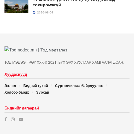
тохиромжгүй
2026-08-04
ТОД МЭДЭЭ ГРӨҮ ХХК © 2021. БҮХ ЭРХ ХУУЛИАР ХАМГААЛАГДСАН.
Хуудаснууд
Эхлэл
Бидний тухай
Сурталчилгаа байрлуулах
Холбоо барих
Зурхай
Биднийг дагаарай