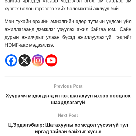
байгаа иргэдэд утсаар мэдээлэл өгөх, эм савлах, эм
хүргэх болон гэрээсээ хийх боломжтой ажлууд бий.
Мөн тухайн өрхийн эмнэлгийн өдөр тутмын үндсэн үйл
ажиллагаанд дэмжлэг үзүүлэх ажил байгаа юм. ‘Сайн
дурын ажилчдыг улаан бүсэд ажиллуулахгүй’ гэдгийг
НЭМГ-аас мэдээллээ.
Previous Post
Хуурамч мэдэгдэлд итгэж шатахуун ихээр нөөцлөх
шаардлагагүй
Next Post
Ц.Эрдэнэбаяр: Шатахууны хомсдол үүсээгүй тул
иргэд тайван байхыг хүсье