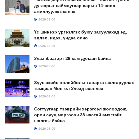
дугаарыг наймдугаар сарын 14-нөөс
ажиллуулж эхэлнэ
2026-08-06
Үс шинээр үргээлгэх буюу засуулахад эд,
эдлэл, идээ, ундаа олно
2026-08-06
Улаанбаатарт 29 хэм дулаан байна
2026-08-06
Зүүн азийн волейболын аварга шалгаруулах
тэмцээн Монгол Улсад эхэллээ
2026-08-05
Согтуугаар тээврийн хэрэгсэл жолоодож,
орон сууц мөргөсөн 38 настай эмэгтэйг
шалгаж байна
2026-08-05