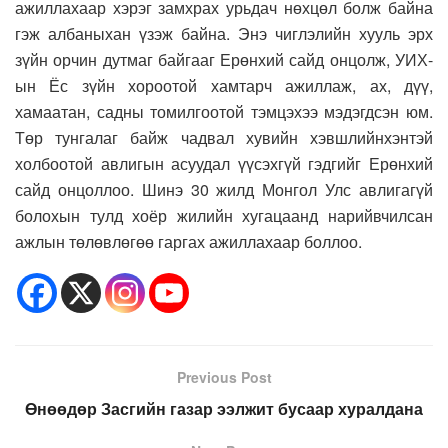
ажиллахаар хэрэг замхрах урьдач нөхцөл болж байна
гэж албаныхан үзэж байна. Энэ чиглэлийн хууль эрх
зүйн орчин дутмаг байгааг Ерөнхий сайд онцолж, УИХ-
ын Ёс зүйн хороотой хамтарч ажиллаж, ах, дүү,
хамаатан, садны томилгоотой тэмцэхээ мэдэгдсэн юм.
Төр тунгалаг байж чадвал хувийн хэвшлийнхэнтэй
холбоотой авлигын асуудал үүсэхгүй гэдгийг Ерөнхий
сайд онцоллоо. Шинэ 30 жилд Монгол Улс авлигагүй
болохын тулд хоёр жилийн хугацаанд нарийвчилсан
ажлын төлөвлөгөө гаргах ажиллахаар боллоо.
Previous Post
Өнөөдөр Засгийн газар ээлжит бусаар хуралдана