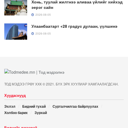
Хонь, туулай жилтнээ аливаа үйлийг хийхэд
эерэг сайн
2026-08-05
Улаанбаатарт +28 градус дулаан, үүлшинэ
2026-08-05
ТОД МЭДЭЭ ГРӨҮ ХХК © 2021. БҮХ ЭРХ ХУУЛИАР ХАМГААЛАГДСАН.
Хуудаснууд
Эхлэл
Бидний тухай
Сурталчилгаа байрлуулах
Холбоо барих
Зурхай
Биднийг дагаарай