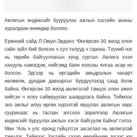
Авлигын индексийг бууруулах ажлын хэсгийн анхны
хуралдаан өнөөдөр боллоо.
Ерөнхий сайд Л.Оюун-Эрдэнэ “Өнгөрсөн 30 жилд олон
сайн зүйл бий болсон ч сул талууд ч гарлаа. Түүний нэг
нь төрийн байгууллагын хүнд суртал. Авлига хээл
хахууль нэмэгдэж, нийгэмд баян хоосны ялгаа асар их
болсон. Эдгээр нь иргэдийн амьдралын чанарт
нөлөөлж, дундаж давхаргыг бүрдүүлэхэд саад болж
байна. Өнгөрсөн 30 жилд авлигатай тэмцэх олон ажил
хийсэн ч илүү сайжруулах шаардлага байна. Тиймээс
энэ ажлыг илүү өргөн хүрээтэй явуулах авлигын хөрс
сууринаас нь таслан зогсоох зорилгоор Авлигын
индексийг буруулах ажлын хэсэг байгуулж байна” гэлээ.
Мөн “Аль ч улс оронд гүйцэтгэх засаглал нь авлигатай
тэмцдэг. Тиймээс Засгийн газар өөрийнхөө зүгээс юу