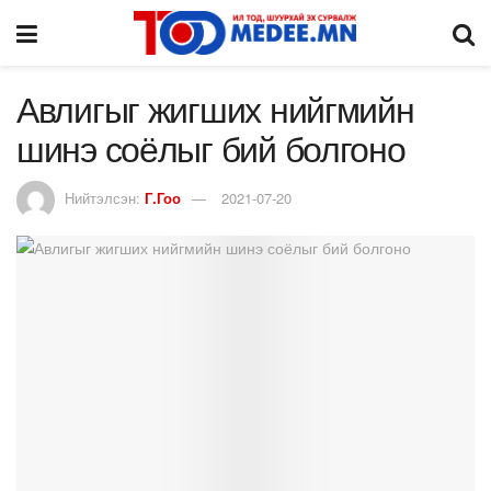
Авлигыг жигших нийгмийн
шинэ соёлыг бий болгоно
Нийтэлсэн:
Г.Гоо
2021-07-20