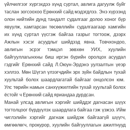
үйлчилгээг хүргэхдээ хүнд суртал, авлига дагуулж буйг
таслан зогсоохоо Ерөнхий сайд мэдэгдлээ. Энэ хүрээнд
олон нийтийн дунд тандалт судалгааг долоо хоног бүр
явуулж, хамтарсан төсөөллийн судалгаагаар хамгийн
их хүнд суртал үүсгэж байгаа газрыг тогтоож, дээрх
Ажлын хэсэг асуудлыг шийдээд явна. Товчхондоо,
авлигын эсрэг тэмцэл зөвхөн УИХ, хуулийн
байгууллагынхны биш иргэн бүрийн оролцох асуудал
гэдгийг Ерөнхий сайд Л.Оюун-Эрдэнэ уулзалтын үеэр
хэллээ. Мөн Шүгэл үлээгчдийн эрх зүйн байдлын тухай
хуультай болох шаардлагатай байгааг онцолсон юм.
Улс төрийн намын санхүүжилтийн тухай хуультай болох
ёстойг ч Ерөнхий сайд яриандаа дурдсан.
Манай улсад авлигын хэргийг шийддэг дагнасан шүүх
тогтолцоог бүрдүүлэх шаардлага байгаа гэж үзжээ. Ийм
чиглэлийн хэргийг дагнаж шийдэж байгаагүй шүүгч,
өмгөөлөгч, прокурор, хуулийн байгууллагын ажилтнууд