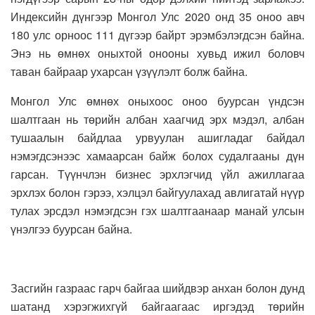
Индексийн дүнгээр Монгол Улс 2020 онд 35 оноо авч
180 улс орноос 111 дүгээр байрт эрэмбэлэгдсэн байна.
Энэ нь өмнөх оныхтой онооны хувьд ижил боловч
таван байраар ухарсан үзүүлэлт болж байна.
Монгол Улс өмнөх оныхоос оноо буурсан үндсэн
шалтгаан нь төрийн албан хаагчид эрх мэдэл, албан
тушаалын байдлаа урвуулан ашигладаг байдал
нэмэгдсэнээс хамаарсан байж болох судалгааны дүн
гарсан. Түүнчлэн бизнес эрхлэгчид үйл ажиллагаа
эрхлэх болон гэрээ, хэлцэл байгуулахад авлигатай нүүр
тулах эрсдэл нэмэгдсэн гэх шалтгаанаар манай улсын
үнэлгээ буурсан байна.
Засгийн газраас гарч байгаа шийдвэр анхан болон дунд
шатанд хэрэгжихгүй байгаагаас иргэдэд төрийн