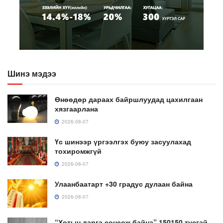
Шинэ мэдээ
Өнөөдөр дараах байршлуудад цахилгаан
хязгаарлана
2026-08-07
Үс шинээр үргээлгэх буюу засуулахад
тохиромжгүй
2026-08-07
Улаанбаатарт +30 градус дулаан байна
2026-08-07
“Хотын дарга сонсож байна” 150150 тусгай