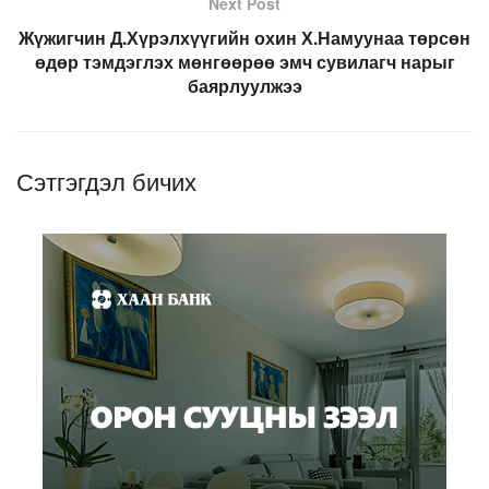
Next Post
Жүжигчин Д.Хүрэлхүүгийн охин Х.Намуунаа төрсөн
өдөр тэмдэглэх мөнгөөрөө эмч сувилагч нарыг
баярлуулжээ
Сэтгэгдэл бичих