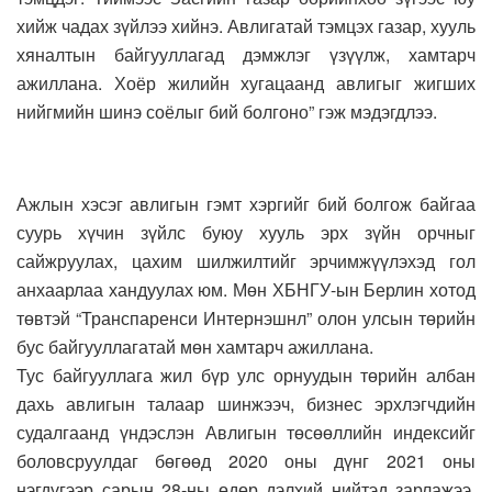
хийж чадах зүйлээ хийнэ. Авлигатай тэмцэх газар, хууль
хяналтын байгууллагад дэмжлэг үзүүлж, хамтарч
ажиллана. Хоёр жилийн хугацаанд авлигыг жигших
нийгмийн шинэ соёлыг бий болгоно” гэж мэдэгдлээ.
Ажлын хэсэг авлигын гэмт хэргийг бий болгож байгаа
суурь хүчин зүйлс буюу хууль эрх зүйн орчныг
сайжруулах, цахим шилжилтийг эрчимжүүлэхэд гол
анхаарлаа хандуулах юм. Мөн ХБНГУ-ын Берлин хотод
төвтэй “Транспаренси Интернэшнл” олон улсын төрийн
бус байгууллагатай мөн хамтарч ажиллана.
Тус байгууллага жил бүр улс орнуудын төрийн албан
дахь авлигын талаар шинжээч, бизнес эрхлэгчдийн
судалгаанд үндэслэн Авлигын төсөөллийн индексийг
боловсруулдаг бөгөөд 2020 оны дүнг 2021 оны
нэгдүгээр сарын 28-ны өдөр дэлхий нийтэд зарлажээ.