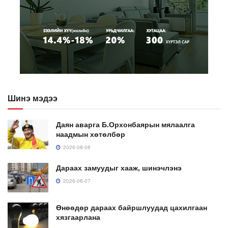
Шинэ мэдээ
Даян аварга Б.Орхонбаярын мялаалга
наадмын хөтөлбөр
2026-08-08
Дараах замуудыг хааж, шинэчлэнэ
2026-08-07
Өнөөдөр дараах байршлуудад цахилгаан
хязгаарлана