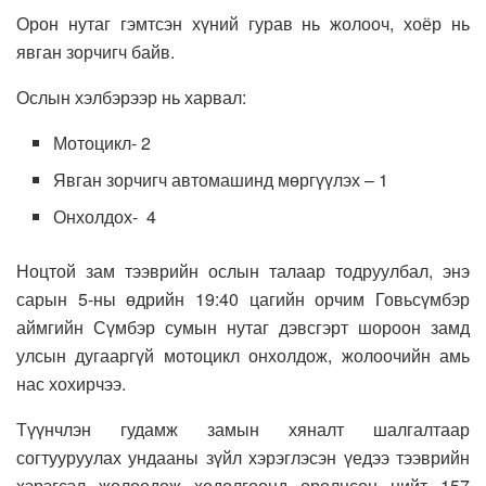
Орон нутаг гэмтсэн хүний гурав нь жолооч, хоёр нь
явган зорчигч байв.
Ослын хэлбэрээр нь харвал:
Мотоцикл- 2
Явган зорчигч автомашинд мөргүүлэх – 1
Онхолдох- 4
Ноцтой зам тээврийн ослын талаар тодруулбал, энэ
сарын 5-ны өдрийн 19:40 цагийн орчим Говьсүмбэр
аймгийн Сүмбэр сумын нутаг дэвсгэрт шороон замд
улсын дугааргүй мотоцикл онхолдож, жолоочийн амь
нас хохирчээ.
Түүнчлэн гудамж замын хяналт шалгалтаар
согтууруулах ундааны зүйл хэрэглэсэн үедээ тээврийн
хэрэгсэл жолоодож хөдөлгөөнд оролцсон нийт 157