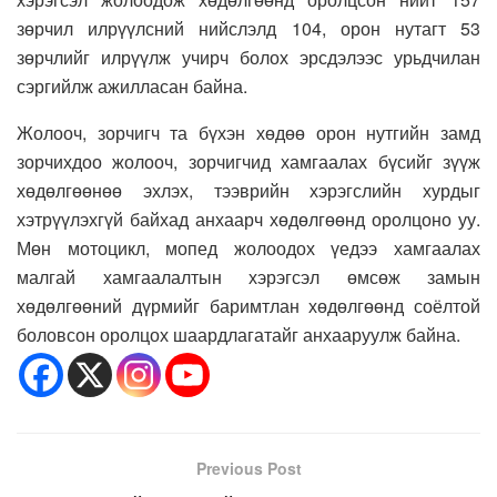
зөрчил илрүүлсний нийслэлд 104, орон нутагт 53
зөрчлийг илрүүлж учирч болох эрсдэлээс урьдчилан
сэргийлж ажилласан байна.
Жолооч, зорчигч та бүхэн хөдөө орон нутгийн замд
зорчихдоо жолооч, зорчигчид хамгаалах бүсийг зүүж
хөдөлгөөнөө эхлэх, тээврийн хэрэгслийн хурдыг
хэтрүүлэхгүй байхад анхаарч хөдөлгөөнд оролцоно уу.
Мөн мотоцикл, мопед жолоодох үедээ хамгаалах
малгай хамгаалалтын хэрэгсэл өмсөж замын
хөдөлгөөний дүрмийг баримтлан хөдөлгөөнд соёлтой
боловсон оролцох шаардлагатайг анхааруулж байна.
Previous Post