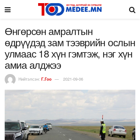
Өнгөрсөн амралтын
өдрүүдэд зам тээврийн ослын
улмаас 18 хүн гэмтэж, нэг хүн
амиа алджээ
Нийтэлсэн:
Г.Гоо
2021-09-06