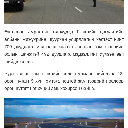
Өнгөрсөн амралтын өдрүүдэд Тээврийн цагдаагийн
албаны жижүүрийн шуурхай удирдлагын хэлтэст нийт
709 дуудлага, мэдээлэл хүлээн авснаас зам тээврийн
ослын шинжтэй 492 дуудлага мэдээллийг хүлээн авч
шийдвэрлэжээ.
Бүртгэгдсэн зам тээврийн ослын улмаас нийслэлд 13,
орон нутагт 5 хүн гэмтэж, ноцтой зам тээврийн ослоор
орон нутагт нэг хүний амь хохирсон байна.