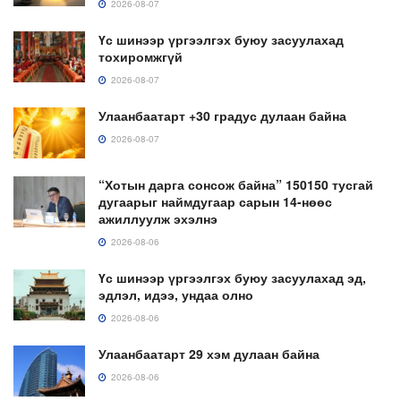
2026-08-07
Үс шинээр үргээлгэх буюу засуулахад
тохиромжгүй
2026-08-07
Улаанбаатарт +30 градус дулаан байна
2026-08-07
“Хотын дарга сонсож байна” 150150 тусгай
дугаарыг наймдугаар сарын 14-нөөс
ажиллуулж эхэлнэ
2026-08-06
Үс шинээр үргээлгэх буюу засуулахад эд,
эдлэл, идээ, ундаа олно
2026-08-06
Улаанбаатарт 29 хэм дулаан байна
2026-08-06