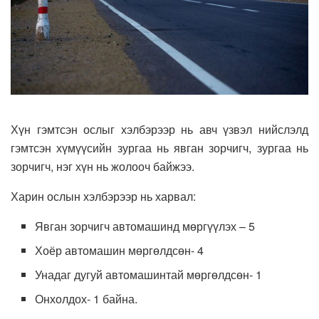
Хүн гэмтсэн ослыг хэлбэрээр нь авч үзвэл нийслэлд
гэмтсэн хүмүүсийн зургаа нь явган зорчигч, зургаа нь
зорчигч, нэг хүн нь жолооч байжээ.
Харин ослын хэлбэрээр нь харвал:
Явган зорчигч автомашинд мөргүүлэх – 5
Хоёр автомашин мөргөлдсөн- 4
Унадаг дугуй автомашинтай мөргөлдсөн- 1
Онхолдох- 1 байна.