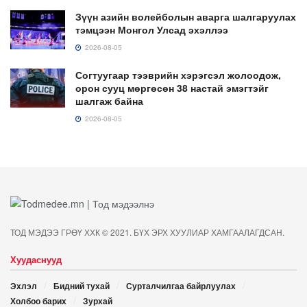
Зүүн азийн волейболын аварга шалгаруулах
тэмцээн Монгол Улсад эхэллээ
2026-08-05
Согтуугаар тээврийн хэрэгсэл жолоодож,
орон сууц мөргөсөн 38 настай эмэгтэйг
шалгаж байна
2026-08-05
ТОД МЭДЭЭ ГРӨҮ ХХК © 2021. БҮХ ЭРХ ХУУЛИАР ХАМГААЛАГДСАН.
Хуудаснууд
Эхлэл
Бидний тухай
Сурталчилгаа байрлуулах
Холбоо барих
Зурхай