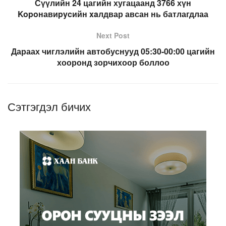
Сүүлийн 24 цагийн хугацаанд 3766 хүн
Kopoнавиpycийн xaлдвар авсан нь батлагдлаа
Next Post
Дараах чиглэлийн автобуснууд 05:30-00:00 цагийн
хооронд зорчихоор боллоо
Сэтгэгдэл бичих