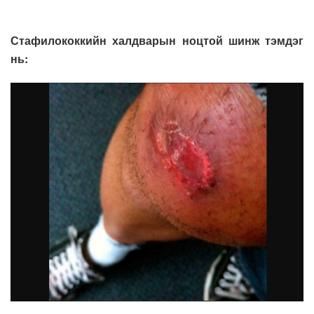
Стафилококкийн халдварын ноцтой шинж тэмдэг
нь: