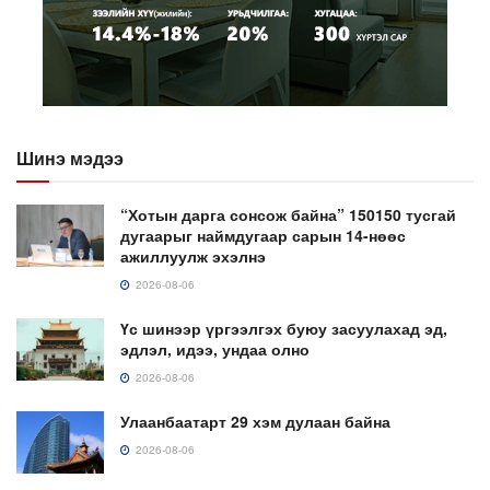
Шинэ мэдээ
“Хотын дарга сонсож байна” 150150 тусгай
дугаарыг наймдугаар сарын 14-нөөс
ажиллуулж эхэлнэ
2026-08-06
Үс шинээр үргээлгэх буюу засуулахад эд,
эдлэл, идээ, ундаа олно
2026-08-06
Улаанбаатарт 29 хэм дулаан байна
2026-08-06