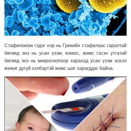
Стафилококк гэдэг нэр нь Грекийн стафилаас гаралтай
бөгөөд энэ нь усан үзэм, коккос, жимс гэсэн утгатай
бөгөөд энэ нь микроскопоор харахад усан үзэм эсвэл
жижиг дугуй хэлбэртэй жимс шиг харагддаг байна.