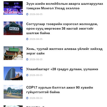
Зүүн азийн волейболын аварга шалгаруулах
тэмцээн Монгол Улсад эхэллээ
2026-08-05
Согтуугаар тээврийн хэрэгсэл жолоодож,
орон сууц мөргөсөн 38 настай эмэгтэйг
шалгаж байна
2026-08-05
Хонь, туулай жилтнээ аливаа үйлийг хийхэд
эерэг сайн
2026-08-05
Улаанбаатарт +28 градус дулаан, үүлшинэ
2026-08-05
COP17 хурлын бэлтгэл ажил 90 хувийн
гүйцэтгэлтэй байна
2026-08-04