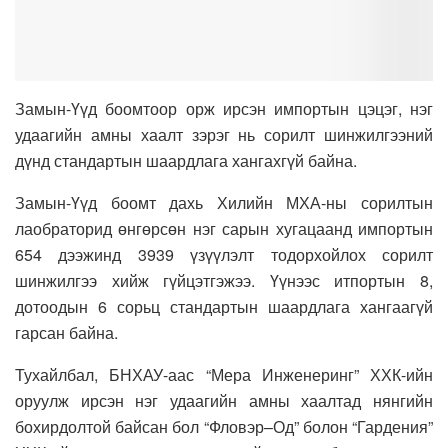
Замын-Үүд боомтоор орж ирсэн импортын цэцэг, нэг
удаагийн амны хаалт зэрэг нь сорилт шинжилгээний
дүнд стандартын шаардлага хангахгүй байна.
Замын-Үүд боомт дахь Хилийн МХА-ны сорилтын
лаобраторид өнгөрсөн нэг сарын хугацаанд импортын
654 дээжинд 3939 үзүүлэлт тодорхойлох сорилт
шинжилгээ хийж гүйцэтгэжээ. Үүнээс итпортын 8,
дотоодын 6 сорьц стандартын шаардлага хангаагүй
гарсан байна.
Тухайлбал, БНХАУ-аас “Мера Инженеринг” ХХК-ийн
оруулж ирсэн нэг удаагийн амны хаалтад нянгийн
бохирдолтой байсан бол “Фловэр–Од” болон “Гардения”