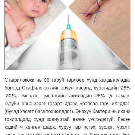
Стафилококк нь 30 гаруй төрлөөр хүнд халдварладаг
бөгөөд Стафилококкийг эрүүл насанд хүрэгчдийн 25%
-30%, эмнэлэг, эмнэлгийн ажилчдын 25% -д хамар,
бугуйн арьс зэрэг газарт идээд үрэвсэл гарч илэрдэг.
(бусад хэсэгт бага тохиолддог). Энэхүү бактери нь ихэнх
тохиолдолд хүнд зовиуртай өвчин үүсгэдэггүй. Гэсэн
хэдий ч хөнгөн шарх, хуруу гар исгэх, зүслэг, үрэлт,
зэрэг арьсны бусад гэмтэлүүд нь уг бактери таны бие