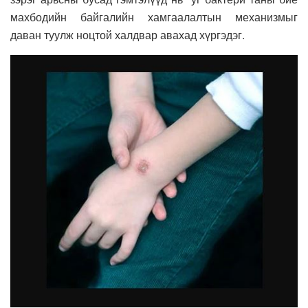
махбодийн байгалийн хамгаалалтын механизмыг
даван туулж ноцтой халдвар авахад хүргэдэг.