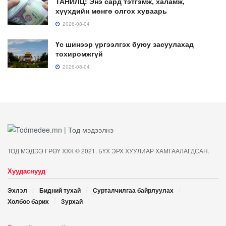
ТАНИЛЦ: Энэ сард тэтгэмж, халамж,
хүүхдийн мөнгө олгох хуваарь
2026-08-04
Үс шинээр үргээлгэх буюу засуулахад
тохиромжгүй
2026-08-04
ТОД МЭДЭЭ ГРӨҮ ХХК © 2021. БҮХ ЭРХ ХУУЛИАР ХАМГААЛАГДСАН.
Хуудаснууд
Эхлэл
Бидний тухай
Сурталчилгаа байрлуулах
Холбоо барих
Зурхай