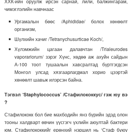
ХХК-ийн оруулж ирсэн сарнай, лили, балжингарам,
чимэглэлийн навчнаас
Ургамалын бөөс /Aphididae/ болох хөнөөлт
организм,
Шүлхийн хачиг /Tetranychusurticae Koch/,
Хүлэмжийн цагаан далавчтан /Trialeurodes
vaporariorum/ зэрэг Хүнс, хөдөө аж ахуйн сайдын
А-100 тоот тушаалын хавсралтад бүртгэгдсэн
Монгол улсад хязгаарлагдмал хорио цээртэй
хөнөөлт шавьж илэрсэн байна.
Тэгвэл ‘Staphylococcus’ /Стафилококкус/ гэж юу вэ
?
Стафилококк бол бие махбодийн янз бүрийн эдэд олон
тооны халдварт өвчин үүсгэгч үхлийн аюултай бактери
юм. Стафилококкийг ерөнхий нэршил нь ‘Стаф буюу