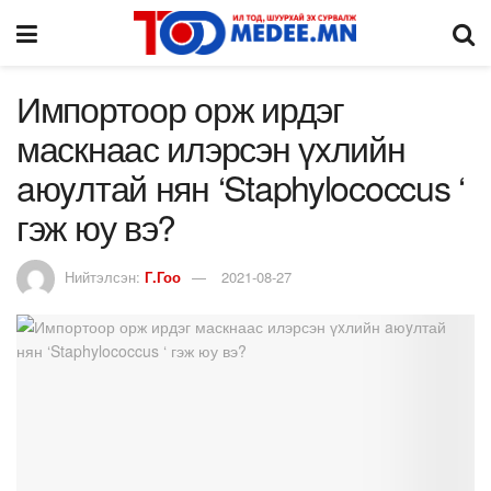
Импортоор орж ирдэг
маскнаас илэрсэн үxлийн
aюyлтай нян ‘Staphylococcus ‘
гэж юу вэ?
Нийтэлсэн:
Г.Гоо
2021-08-27