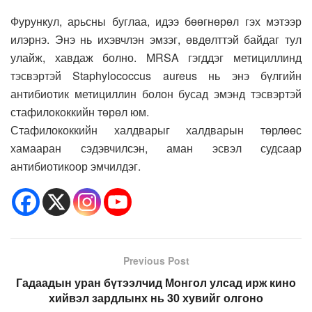
Фурункул, арьсны буглаа, идээ бөөгнөрөл гэх мэтээр
илэрнэ. Энэ нь ихэвчлэн эмзэг, өвдөлттэй байдаг тул
улайж, хавдаж болно. MRSA гэгддэг метициллинд
тэсвэртэй Staphylococcus aureus нь энэ бүлгийн
антибиотик метициллин болон бусад эмэнд тэсвэртэй
стафилококкийн төрөл юм.
Стафилококкийн халдварыг халдварын төрлөөс
хамааран сэдэвчилсэн, аман эсвэл судсаар
антибиотикоор эмчилдэг.
Previous Post
Гадаадын уран бүтээлчид Монгол улсад ирж кино
хийвэл зардлынх нь 30 хувийг олгоно