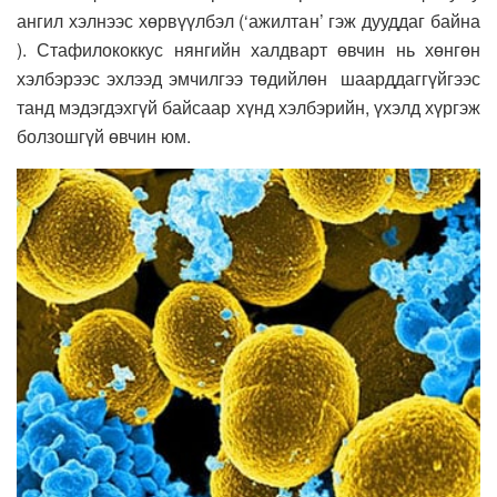
ангил хэлнээс хөрвүүлбэл (‘ажилтан’ гэж дууддаг байна
). Стафилококкус нянгийн халдварт өвчин нь хөнгөн
хэлбэрээс эхлээд эмчилгээ төдийлөн шаарддаггүйгээс
танд мэдэгдэхгүй байсаар хүнд хэлбэрийн, үхэлд хүргэж
болзошгүй өвчин юм.