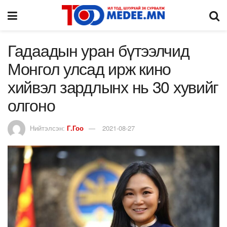
Гадаадын уран бүтээлчид
Монгол улсад ирж кино
хийвэл зардлынх нь 30 хувийг
олгоно
Нийтэлсэн:
Г.Гоо
2021-08-27