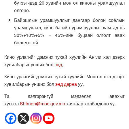
бүтээгчдэд 20 хувийн монгол киноны урамшуулал
олгоно.
Байршлын урамшууллыг дангаар болон соёлын
урамшуулал, кино багийн урамшууллыг хамтад нь
30%+10%+5% = 45%-ийн буцаан олголт авах
боломжтой.
Кино урлагийг дэмжих тухай хуулийн Англи хэл дээрх
хувилбарыг унших бол
энд
,
Кино урлагийг дэмжих тухай хуулийн Монгол хэл дээрх
хувилбарын унших бол
энд дарна
уу.
Та дэлгэрэнгүй мэдээлэл авахыг
хүсвэл
Shirnen@moc.gov.mn
хаягаар холбогдоно уу.