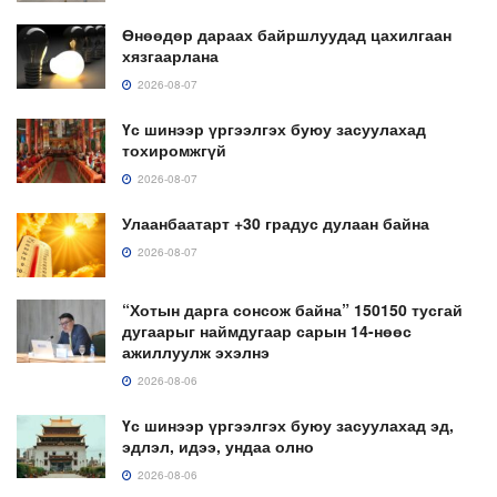
Өнөөдөр дараах байршлуудад цахилгаан
хязгаарлана
2026-08-07
Үс шинээр үргээлгэх буюу засуулахад
тохиромжгүй
2026-08-07
Улаанбаатарт +30 градус дулаан байна
2026-08-07
“Хотын дарга сонсож байна” 150150 тусгай
дугаарыг наймдугаар сарын 14-нөөс
ажиллуулж эхэлнэ
2026-08-06
Үс шинээр үргээлгэх буюу засуулахад эд,
эдлэл, идээ, ундаа олно
2026-08-06