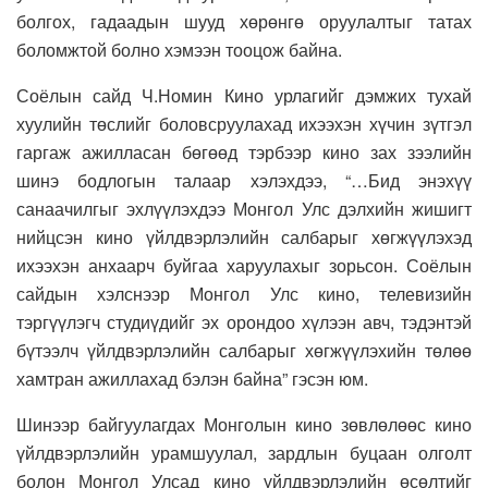
болгох, гадаадын шууд хөрөнгө оруулалтыг татах
боломжтой болно хэмээн тооцож байна.
Соёлын сайд Ч.Номин Кино урлагийг дэмжих тухай
хуулийн төслийг боловсруулахад ихээхэн хүчин зүтгэл
гаргаж ажилласан бөгөөд тэрбээр кино зах зээлийн
шинэ бодлогын талаар хэлэхдээ, “…Бид энэхүү
санаачилгыг эхлүүлэхдээ Монгол Улс дэлхийн жишигт
нийцсэн кино үйлдвэрлэлийн салбарыг хөгжүүлэхэд
ихээхэн анхаарч буйгаа харуулахыг зорьсон. Соёлын
сайдын хэлснээр Монгол Улс кино, телевизийн
тэргүүлэгч студиүдийг эх орондоо хүлээн авч, тэдэнтэй
бүтээлч үйлдвэрлэлийн салбарыг хөгжүүлэхийн төлөө
хамтран ажиллахад бэлэн байна” гэсэн юм.
Шинээр байгуулагдах Монголын кино зөвлөлөөс кино
үйлдвэрлэлийн урамшуулал, зардлын буцаан олголт
болон Монгол Улсад кино үйлдвэрлэлийн өсөлтийг