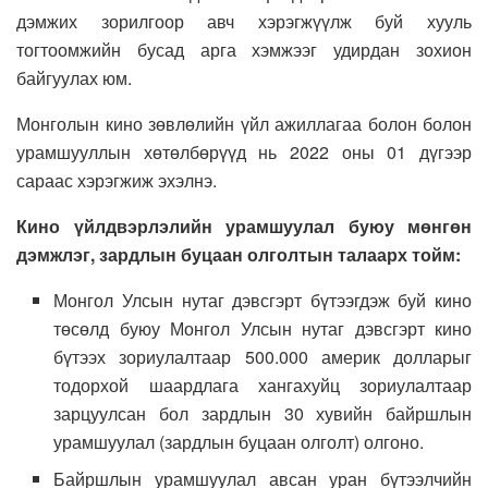
дэмжих зорилгоор авч хэрэгжүүлж буй хууль
тогтоомжийн бусад арга хэмжээг удирдан зохион
байгуулах юм.
Монголын кино зөвлөлийн үйл ажиллагаа болон болон
урамшууллын хөтөлбөрүүд нь 2022 оны 01 дүгээр
сараас хэрэгжиж эхэлнэ.
Кино үйлдвэрлэлийн урамшуулал буюу мөнгөн
дэмжлэг, зардлын буцаан олголтын талаарх тойм:
Монгол Улсын нутаг дэвсгэрт бүтээгдэж буй кино
төсөлд буюу Монгол Улсын нутаг дэвсгэрт кино
бүтээх зориулалтаар 500.000 америк долларыг
тодорхой шаардлага хангахуйц зориулалтаар
зарцуулсан бол зардлын 30 хувийн байршлын
урамшуулал (зардлын буцаан олголт) олгоно.
Байршлын урамшуулал авсан уран бүтээлчийн