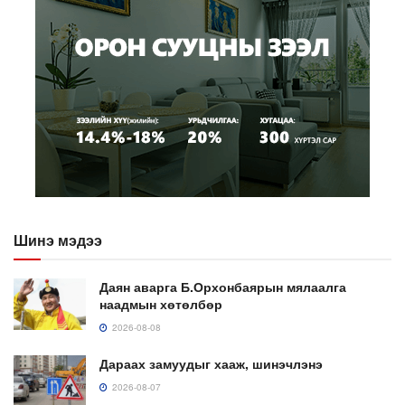
Шинэ мэдээ
Даян аварга Б.Орхонбаярын мялаалга
наадмын хөтөлбөр
2026-08-08
Дараах замуудыг хааж, шинэчлэнэ
2026-08-07