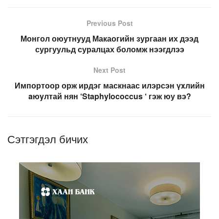
Previous Post
Монгол оюутнууд Макаогийн зургаан их дээд
сургуульд суралцах боломж нээгдлээ
Next Post
Импортоор орж ирдэг маскнаас илэрсэн үxлийн
aюyлтай нян ‘Staphylococcus ‘ гэж юу вэ?
Сэтгэгдэл бичих