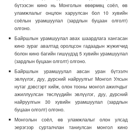
бүтээсэн кино нь Монголын өвөрмөц соёл, өв
уламжлалыг онцлон харуулсан бол 10 хувийн
соёлын урамшуулал (зардлын буцаан олголт)
олгоно.
Байршлын урамшуулал авах шаардлага хангасан
кино зураг авалтад оролцсон гадаадын жүжигчид
болон кино багийн гишүүдэд 5 хувийн урамшуулал
(зардлын буцаан олголт) олгоно.
Байршлын урамшуулал авсан уран бүтээлч
эвлүүлэг, дуу, дүрсний найруулгыг Монгол Улсын
нутаг дэвсгэрт хийж, олон тооны монгол ажилчдыг
ажиллуулсан төслүүдийн эвлүүлэг, дуу, дүрсний
найруулгын 30 хувийн урамшуулал (зардлын
буцаан олголт) олгоно.
Монголын соёл, өв уламжлалыг олон улсад
эерэгээр сурталчлан таниулсан монгол кино