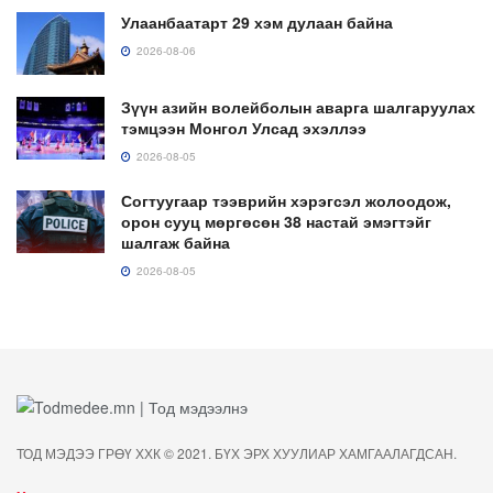
Улаанбаатарт 29 хэм дулаан байна
2026-08-06
Зүүн азийн волейболын аварга шалгаруулах
тэмцээн Монгол Улсад эхэллээ
2026-08-05
Согтуугаар тээврийн хэрэгсэл жолоодож,
орон сууц мөргөсөн 38 настай эмэгтэйг
шалгаж байна
2026-08-05
ТОД МЭДЭЭ ГРӨҮ ХХК © 2021. БҮХ ЭРХ ХУУЛИАР ХАМГААЛАГДСАН.