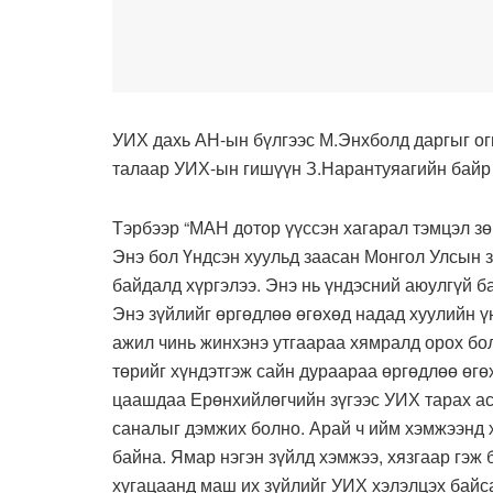
УИХ дахь АН-ын бүлгээс М.Энхболд даргыг ог
талаар УИХ-ын гишүүн З.Нарантуяагийн байр 
Тэрбээр “МАН дотор үүссэн хагарал тэмцэл зө
Энэ бол Үндсэн хуульд заасан Монгол Улсын 
байдалд хүргэлээ. Энэ нь үндэсний аюулгүй 
Энэ зүйлийг өргөдлөө өгөхөд надад хуулийн ү
ажил чинь жинхэнэ утгаараа хямралд орох бол
төрийг хүндэтгэж сайн дураараа өргөдлөө өгөх
цаашдаа Ерөнхийлөгчийн зүгээс УИХ тарах асу
саналыг дэмжих болно. Арай ч ийм хэмжээнд х
байна. Ямар нэгэн зүйлд хэмжээ, хязгаар гэж 
хугацаанд маш их зүйлийг УИХ хэлэлцэх байсан