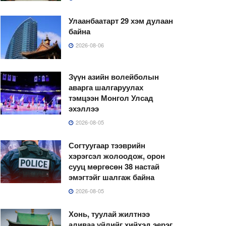
Улаанбаатарт 29 хэм дулаан
байна
2026-08-06
Зүүн азийн волейболын
аварга шалгаруулах
тэмцээн Монгол Улсад
эхэллээ
2026-08-05
Согтуугаар тээврийн
хэрэгсэл жолоодож, орон
сууц мөргөсөн 38 настай
эмэгтэйг шалгаж байна
2026-08-05
Хонь, туулай жилтнээ
аливаа үйлийг хийхэд эерэг