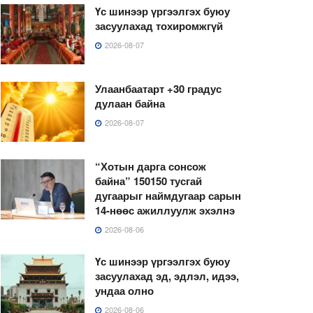
Үс шинээр үргээлгэх буюу
засуулахад тохиромжгүй
2026-08-07
Улаанбаатарт +30 градус
дулаан байна
2026-08-07
“Хотын дарга сонсож
байна” 150150 тусгай
дугаарыг наймдугаар сарын
14-нөөс ажиллуулж эхэлнэ
2026-08-06
Үс шинээр үргээлгэх буюу
засуулахад эд, эдлэл, идээ,
ундаа олно
2026-08-06