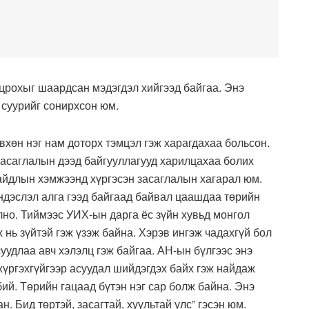
црохыг шаардсан мэдэгдэл хийгээд байгаа. Энэ
суурийг сонирхсон юм.
вхөн нэг нам доторх тэмцэл гэж харагдахаа больсон.
засаглалын дээд байгууллагууд харилцахаа болих
байдлын хэмжээнд хүргэсэн засаглалын хагарал юм.
ндэслэл алга гээд байгаад байвал цаашдаа төрийн
но. Тиймээс УИХ-ын дарга ёс зүйн хувьд монгол
 нь зүйтэй гэж үзэж байна. Хэрэв ингэж чадахгүй бол
удлаа авч хэлэлц гэж байгаа. АН-ын бүлгээс энэ
үргэхгүйгээр асуудал шийдэгдэх байх гэж найдаж
бий. Төрийн гацаад бүтэн нэг сар болж байна. Энэ
. Бид төртэй, засагтай, хуультай улс” гэсэн юм.