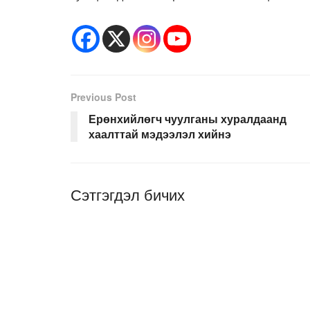
Previous Post
Ерөнхийлөгч чуулганы хуралдаанд
хаалттай мэдээлэл хийнэ
Сэтгэгдэл бичих