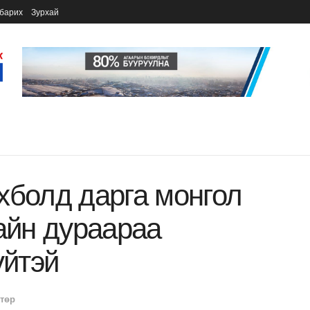
барих
Зурхай
хболд дарга монгол
сайн дураараа
үйтэй
 төр