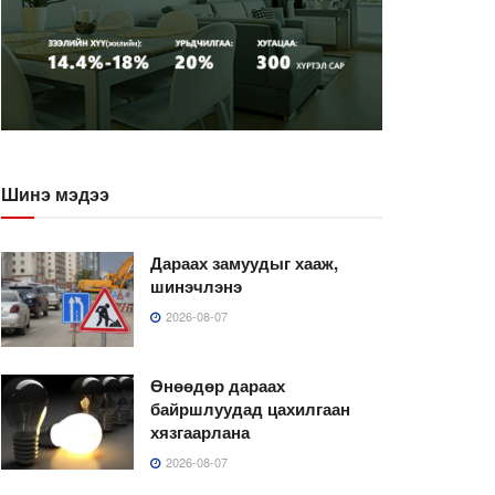
Шинэ мэдээ
Дараах замуудыг хааж,
шинэчлэнэ
2026-08-07
Өнөөдөр дараах
байршлуудад цахилгаан
хязгаарлана
2026-08-07