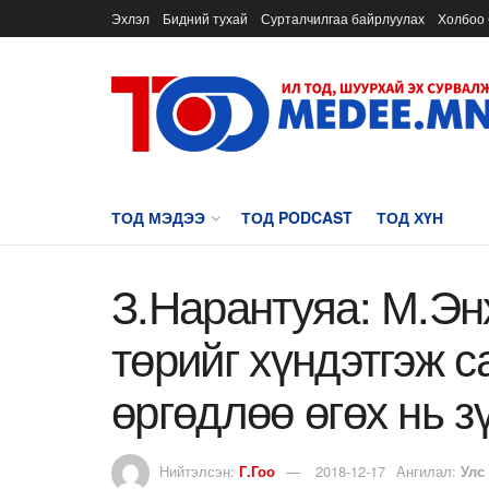
Эхлэл
Бидний тухай
Сурталчилгаа байрлуулах
Холбоо 
ТОД МЭДЭЭ
ТОД PODCAST
ТОД ХҮН
З.Нарантуяа: М.Эн
төрийг хүндэтгэж 
өргөдлөө өгөх нь з
Нийтэлсэн:
Г.Гоо
2018-12-17
Ангилал:
Улс