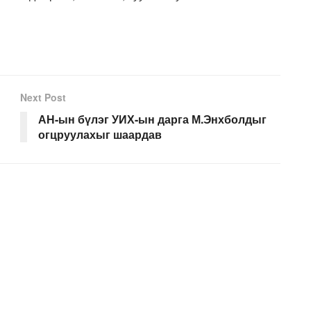
Next Post
АН-ын бүлэг УИХ-ын дарга М.Энхболдыг
огцруулахыг шаардав