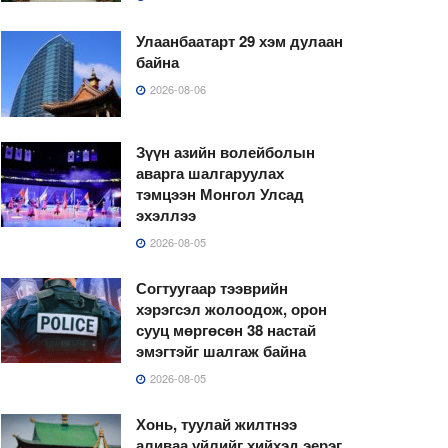
Улаанбаатарт 29 хэм дулаан
байна
2026-08-06
Зүүн азийн волейболын
аварга шалгаруулах
тэмцээн Монгол Улсад
эхэллээ
2026-08-05
Согтуугаар тээврийн
хэрэгсэл жолоодож, орон
сууц мөргөсөн 38 настай
эмэгтэйг шалгаж байна
2026-08-05
Хонь, туулай жилтнээ
аливаа үйлийг хийхэд эерэг