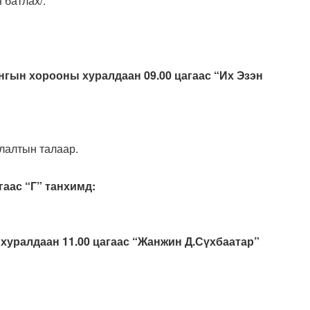
 батлах/.
йнгын хорооны хуралдаан 09.00 цагаас “Их Эзэн
лалтын талаар.
гаас “Г” танхимд:
хуралдаан 11.00 цагаас “Жанжин Д.Сүхбаатар”