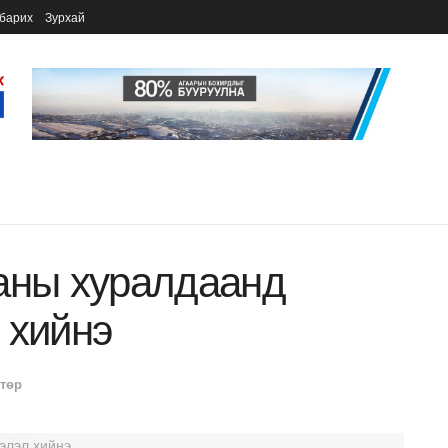
барих
Зурхай
аны хуралдаанд
 хийнэ
 төр