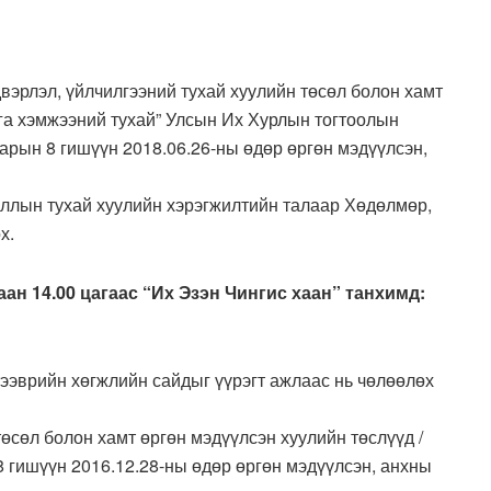
вэрлэл, үйлчилгээний тухай хуулийн төсөл болон хамт
рга хэмжээний тухай” Улсын Их Хурлын тогтоолын
арын 8 гишүүн 2018.06.26-ны өдөр өргөн мэдүүлсэн,
аллын тухай хуулийн хэрэгжилтийн талаар Хөдөлмөр,
х.
н 14.00 цагаас “Их Эзэн Чингис хаан” танхимд:
тээврийн хөгжлийн сайдыг үүрэгт ажлаас нь чөлөөлөх
өсөл болон хамт өргөн мэдүүлсэн хуулийн төслүүд /
гишүүн 2016.12.28-ны өдөр өргөн мэдүүлсэн, анхны