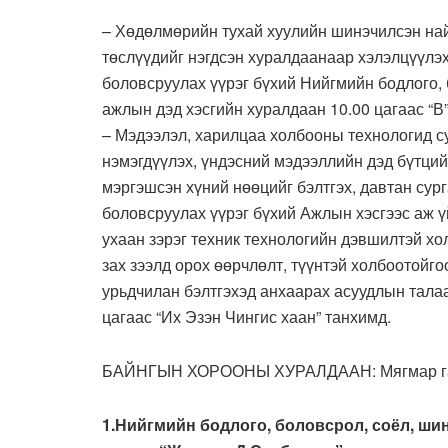
– Хөдөлмөрийн тухай хуулийн шинэчилсэн най
төслүүдийг нэгдсэн хуралдаанаар хэлэлцүүлэх 
боловсруулах үүрэг бүхий Нийгмийн бодлого,
ажлын дэд хэсгийн хуралдаан 10.00 цагаас “В
– Мэдээлэл, харилцаа холбооны технологид с
нэмэгдүүлэх, үндэсний мэдээллийн дэд бүтций
мэргэшсэн хүний нөөцийг бэлтгэх, давтан сур
боловсруулах үүрэг бүхий Ажлын хэсгээс аж 
ухаан зэрэг техник технологийн дэвшилтэй х
зах зээлд орох өөрчлөлт, түүнтэй холбоотойг
урьдчилан бэлтгэхэд анхаарах асуудлын тала
цагаас “Их Эзэн Чингис хаан” танхимд.
БАЙНГЫН ХОРООНЫ ХУРАЛДААН: Мягмар га
1.Нийгмийн бодлого, боловсрол, соёл, ши