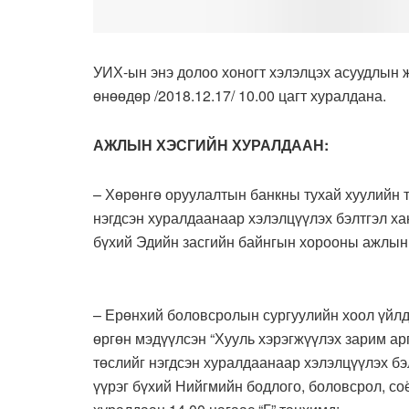
УИХ-ын энэ долоо хоногт хэлэлцэх асуудлын 
өнөөдөр /2018.12.17/ 10.00 цагт хуралдана.
АЖЛЫН ХЭСГИЙН ХУРАЛДААН:
– Хөрөнгө оруулалтын банкны тухай хуулийн т
нэгдсэн хуралдаанаар хэлэлцүүлэх бэлтгэл хан
бүхий Эдийн засгийн байнгын хорооны ажлын х
– Ерөнхий боловсролын сургуулийн хоол үйлд
өргөн мэдүүлсэн “Хууль хэрэгжүүлэх зарим а
төслийг нэгдсэн хуралдаанаар хэлэлцүүлэх бэ
үүрэг бүхий Нийгмийн бодлого, боловсрол, с