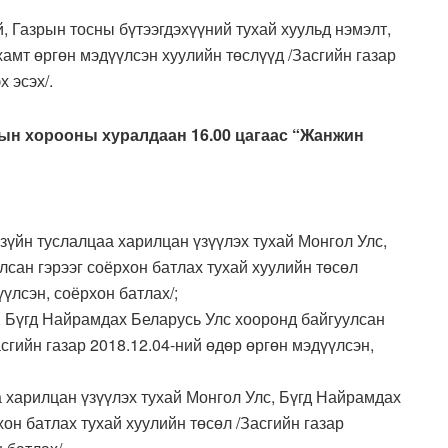
, Газрын тосны бүтээгдэхүүний тухай хуульд нэмэлт,
хамт өргөн мэдүүлсэн хуулийн төслүүд /Засгийн газар
 эсэх/.
гын хорооны хуралдаан 16.00 цагаас “Жанжин
 зүйн туслалцаа харилцан үзүүлэх тухай Монгол Улс,
сан гэрээг соёрхон батлах тухай хуулийн төсөл
үүлсэн, соёрхон батлах/;
, Бүгд Найрамдах Беларусь Улс хооронд байгуулсан
асгийн газар 2018.12.04-ний өдөр өргөн мэдүүлсэн,
а харилцан үзүүлэх тухай Монгол Улс, Бүгд Найрамдах
он батлах тухай хуулийн төсөл /Засгийн газар