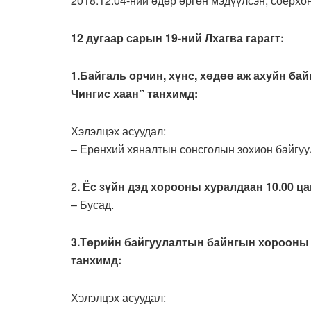
2018.12.04-ний өдөр өргөн мэдүүлсэн, соёрхон
12 дугаар сарын 19-ний Лхагва гарагт:
1.Байгаль орчин, хүнс, хөдөө аж ахуйн ба
Чингис хаан” танхимд:
Хэлэлцэх асуудал:
– Ерөнхий хяналтын сонсголын зохион байгуу
2
. Ёс зүйн дэд хорооны хуралдаан 10.00 ца
– Бусад.
3.Төрийн байгуулалтын байнгын хорооны 
танхимд:
Хэлэлцэх асуудал: