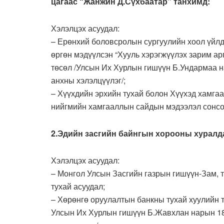
цагаас “Жанжин Д.Сүхбаатар” танхимд:
Хэлэлцэх асуудал:
– Ерөнхий боловсролын сургуулийн хоол үйлд
өргөн мэдүүлсэн “Хууль хэрэгжүүлэх зарим а
төсөл /Улсын Их Хурлын гишүүн Б.Ундармаа н
анхны хэлэлцүүлэг/;
– Хүүхдийн эрхийн тухай болон Хүүхэд хамга
нийгмийн хамгааллын сайдын мэдээлэл сонсо
2.Эдийн засгийн байнгын хорооны хуралдаа
Хэлэлцэх асуудал:
– Монгол Улсын Засгийн газрын гишүүн-Зам, 
тухай асуудал;
– Хөрөнгө оруулалтын банкны тухай хуулийн т
Улсын Их Хурлын гишүүн Б.Жавхлан нарын 18 