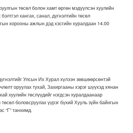
руулгын төсөл болон хамт өргөн мэдүүлсэн хуулийн
бэлтгэл хангах, санал, дүгнэлтийн төсөл
нгын хорооны ажлын дэд хэсгийн хуралдаан 14.00
 дүгнэлтийг Улсын Их Хурал хүлээн зөвшөөрсөнтэй
члөлт оруулах тухай, Захиргааны хэрэг шүүхэд хянан
хай хуулийн төслүүдийг нэгдсэн хуралдаанаар
н төсөл боловсруулах үүрэг бүхий Хууль зүйн байнгын
с “Г” танхимд.