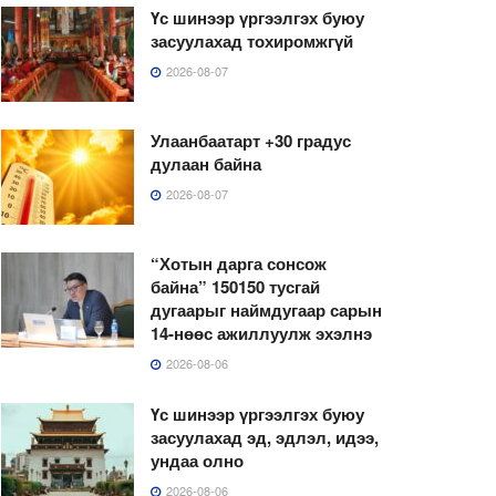
Үс шинээр үргээлгэх буюу
засуулахад тохиромжгүй
2026-08-07
Улаанбаатарт +30 градус
дулаан байна
2026-08-07
“Хотын дарга сонсож
байна” 150150 тусгай
дугаарыг наймдугаар сарын
14-нөөс ажиллуулж эхэлнэ
2026-08-06
Үс шинээр үргээлгэх буюу
засуулахад эд, эдлэл, идээ,
ундаа олно
2026-08-06