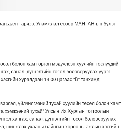
жагсаалт гарчээ. Уламжлал ёсоор МАН, АН-ын бүлэг
өсөл болон хамт өргөн мэдүүлсэн хуулийн төслүүдийг
гах, санал, дүгнэлтийн төсөл боловсруулах үүрэг
эсгийн хуралдаан 14.00 цагаас “В” танхимд;
вэрлэл, үйлчилгээний тухай хуулийн төсөл болон хамт
рга хэмжээний тухай” Улсын Их Хурлын тогтоолын
лтгэл хангах, санал, дүгнэлтийн төсөл боловсруулах
оёл, шинжлэх ухааны байнгын хорооны ажлын хэсгийн