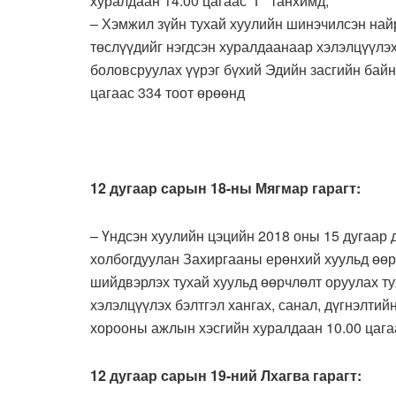
хуралдаан 14.00 цагаас “Г” танхимд;
– Хэмжил зүйн тухай хуулийн шинэчилсэн най
төслүүдийг нэгдсэн хуралдаанаар хэлэлцүүлэх 
боловсруулах үүрэг бүхий Эдийн засгийн бай
цагаас 334 тоот өрөөнд
12 дугаар сарын 18-ны Мягмар гарагт:
– Үндсэн хуулийн цэцийн 2018 оны 15 дугаар
холбогдуулан Захиргааны ерөнхий хуульд өөр
шийдвэрлэх тухай хуульд өөрчлөлт оруулах ту
хэлэлцүүлэх бэлтгэл хангах, санал, дүгнэлтий
хорооны ажлын хэсгийн хуралдаан 10.00 цагаа
12 дугаар сарын 19-ний Лхагва гарагт: