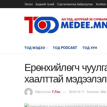
Эхлэл
Бидний тухай
Сурталчилгаа байрлуулах
Холбоо 
ТОД МЭДЭЭ
ТОД PODCAST
ТОД ХҮН
Ерөнхийлөгч чуулг
хаалттай мэдээлэл
Нийтэлсэн:
Г.Гоо
2018-12-17
Ангилал:
Улс