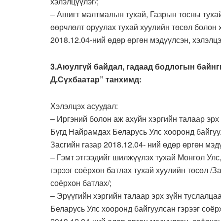
хэлэлцүүлэг/;
– Ашигт малтмалын тухай, Газрын тосны тухай
өөрчлөлт оруулах тухай хуулийн төсөл болон 
2018.12.04-ний өдөр өргөн мэдүүлсэн, хэлэлцэх
3.Аюулгүй байдал, гадаад бодлогын байн
Д.Сүхбаатар” танхимд:
Хэлэлцэх асуудал:
– Иргэний болон аж ахуйн хэргийн талаар эрх
Бүгд Найрамдах Беларусь Улс хооронд байгуул
Засгийн газар 2018.12.04- ний өдөр өргөн мэд
– Гэмт этгээдийг шилжүүлэх тухай Монгол Улс
гэрээг соёрхон батлах тухай хуулийн төсөл /З
соёрхон батлах/;
– Эрүүгийн хэргийн талаар эрх зүйн туслалца
Беларусь Улс хооронд байгуулсан гэрээг соёрх