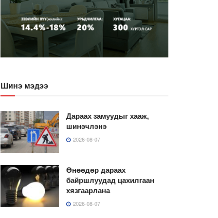
Шинэ мэдээ
Дараах замуудыг хааж,
шинэчлэнэ
2026-08-07
Өнөөдөр дараах
байршлуудад цахилгаан
хязгаарлана
2026-08-07