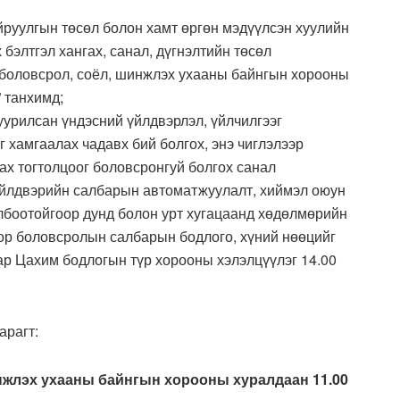
руулгын төсөл болон хамт өргөн мэдүүлсэн хуулийн
бэлтгэл хангах, санал, дүгнэлтийн төсөл
 боловсрол, соёл, шинжлэх ухааны байнгын хорооны
” танхимд;
уурилсан үндэсний үйлдвэрлэл, үйлчилгээг
г хамгаалах чадавх бий болгох, энэ чиглэлээр
гах тогтолцоог боловсронгуй болгох санал
үйлдвэрийн салбарын автоматжуулалт, хиймэл оюун
олбоотойгоор дунд болон урт хугацаанд хөдөлмөрийн
оор боловсролын салбарын бодлого, хүний нөөцийг
ар Цахим бодлогын түр хорооны хэлэлцүүлэг 14.00
рагт:
нжлэх ухааны байнгын хорооны хуралдаан 11.00