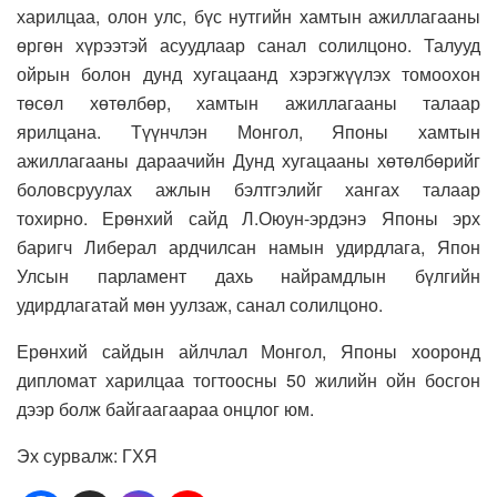
харилцаа, олон улс, бүс нутгийн хамтын ажиллагааны
өргөн хүрээтэй асуудлаар санал солилцоно. Талууд
ойрын болон дунд хугацаанд хэрэгжүүлэх томоохон
төсөл хөтөлбөр, хамтын ажиллагааны талаар
ярилцана. Түүнчлэн Монгол, Японы хамтын
ажиллагааны дараачийн Дунд хугацааны хөтөлбөрийг
боловсруулах ажлын бэлтгэлийг хангах талаар
тохирно. Ерөнхий сайд Л.Оюун-эрдэнэ Японы эрх
баригч Либерал ардчилсан намын удирдлага, Япон
Улсын парламент дахь найрамдлын бүлгийн
удирдлагатай мөн уулзаж, санал солилцоно.
Ерөнхий сайдын айлчлал Монгол, Японы хооронд
дипломат харилцаа тогтоосны 50 жилийн ойн босгон
дээр болж байгаагаараа онцлог юм.
Эх сурвалж: ГХЯ