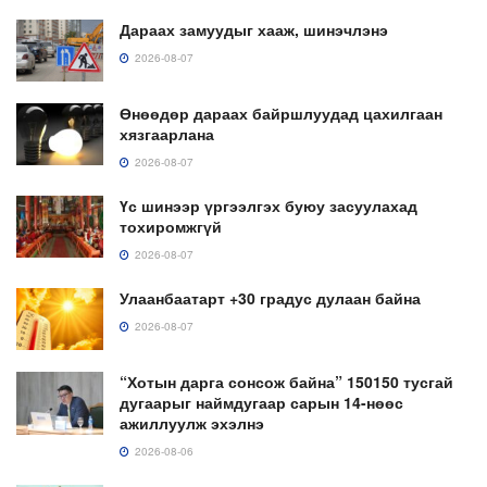
Дараах замуудыг хааж, шинэчлэнэ
2026-08-07
Өнөөдөр дараах байршлуудад цахилгаан
хязгаарлана
2026-08-07
Үс шинээр үргээлгэх буюу засуулахад
тохиромжгүй
2026-08-07
Улаанбаатарт +30 градус дулаан байна
2026-08-07
“Хотын дарга сонсож байна” 150150 тусгай
дугаарыг наймдугаар сарын 14-нөөс
ажиллуулж эхэлнэ
2026-08-06