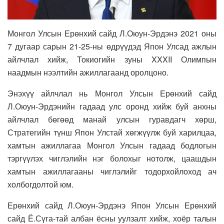
Монгол Улсын Ерөнхий сайд Л.Оюун-Эрдэнэ 2021 оны
7 дугаар сарын 21-25-ны өдрүүдэд Япон Улсад ажлын
айлчлал хийж, Токиогийн зуны XXXII Олимпын
наадмын нээлтийн ажиллагаанд оролцоно.
Энэхүү айлчлал нь Монгол Улсын Ерөнхий сайд
Л.Оюун-Эрдэнийн гадаад улс оронд хийж буй анхны
айлчлал бөгөөд манай улсын гуравдагч хөрш,
Стратегийн түнш Япон Улстай хөгжүүлж буй харилцаа,
хамтын ажиллагаа Монгол Улсын гадаад бодлогын
тэргүүлэх чиглэлийн нэг болохыг нотолж, цаашдын
хамтын ажиллагааны чиглэлийг тодорхойлоход ач
холбогдолтой юм.
Ерөнхий сайд Л.Оюун-Эрдэнэ Япон Улсын Ерөнхий
сайд Ё.Сүга-тай албан ёсны уулзалт хийж, хоёр талын