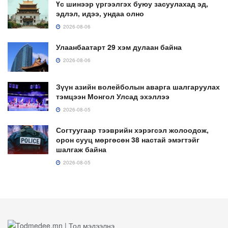
Үс шинээр үргээлгэх буюу засуулахад эд,
эдлэл, идээ, ундаа олно
2026-08-06
Улаанбаатарт 29 хэм дулаан байна
2026-08-06
Зүүн азийн волейболын аварга шалгаруулах
тэмцээн Монгол Улсад эхэллээ
2026-08-05
Согтуугаар тээврийн хэрэгсэл жолоодож,
орон сууц мөргөсөн 38 настай эмэгтэйг
шалгаж байна
2026-08-05