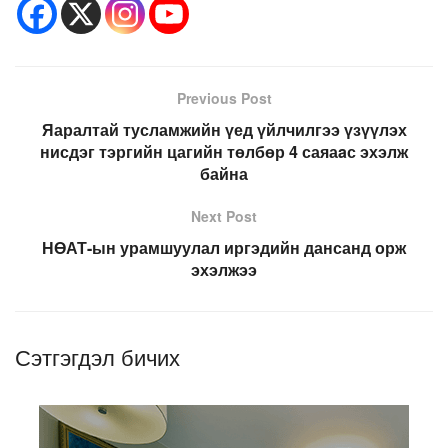
Previous Post
Яаралтай тусламжийн үед үйлчилгээ үзүүлэх
нисдэг тэргийн цагийн төлбөр 4 саяаaс эхэлж
байна
Next Post
НӨАТ-ын урамшуулал иргэдийн дансанд орж
эхэлжээ
Сэтгэгдэл бичих