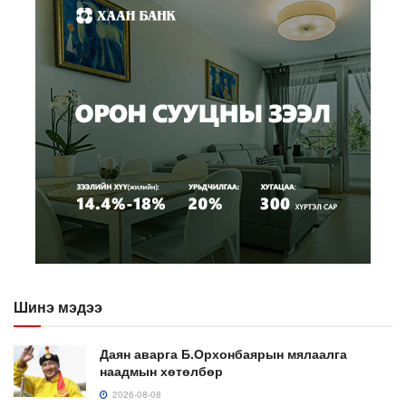
Шинэ мэдээ
Даян аварга Б.Орхонбаярын мялаалга
наадмын хөтөлбөр
2026-08-08