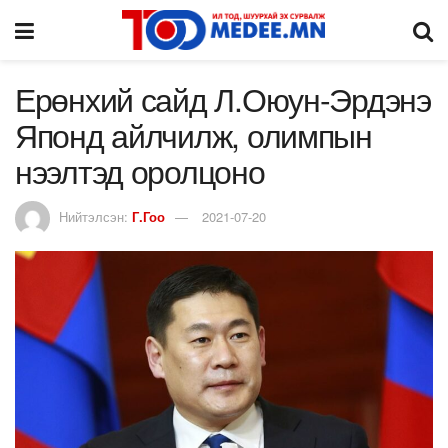
Ерөнхий сайд Л.Оюун-Эрдэнэ
Японд айлчилж, олимпын
нээлтэд оролцоно
Нийтэлсэн:
Г.Гоо
2021-07-20