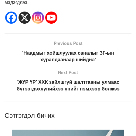
мэдэгдлээ.
Previous Post
‘Наадмыг хойшлуулах саналыг ЗГ-ын
хуралдаанаар шийднэ’
Next Post
‘ЖҮР ҮР’ ХХК зайлшгүй шалтгааны улмаас
бүтээгдэхүүнийхээ үнийг нэмхээр болжээ
Сэтгэгдэл бичих