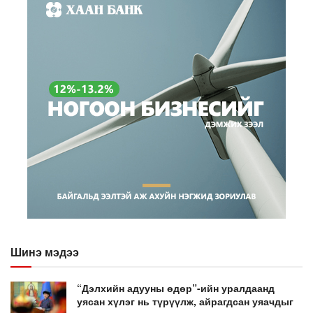
Шинэ мэдээ
“Дэлхийн адууны өдөр”-ийн уралдаанд
уясан хүлэг нь түрүүлж, айрагдсан уяачдыг