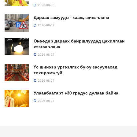
2026-08-08
Дараах замуудыг хааж, шинэчлэнэ
2026-08-07
Өнөөдөр дараах байршлуудад цахилгаан
хязгаарлана
2026-08-07
Үс шинээр үргээлгэх буюу засуулахад
тохиромжгүй
2026-08-07
Улаанбаатарт +30 градус дулаан байна
2026-08-07