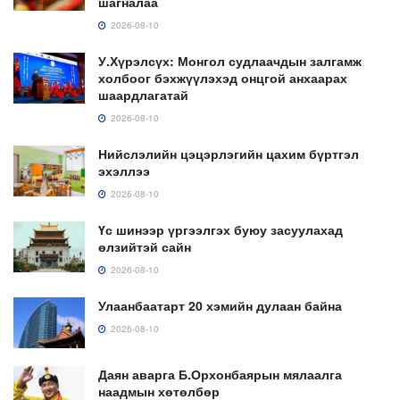
шагналаа
2026-08-10
У.Хүрэлсүх: Монгол судлаачдын залгамж
холбоог бэхжүүлэхэд онцгой анхаарах
шаардлагатай
2026-08-10
Нийслэлийн цэцэрлэгийн цахим бүртгэл
эхэллээ
2026-08-10
Үс шинээр үргээлгэх буюу засуулахад
өлзийтэй сайн
2026-08-10
Улаанбаатарт 20 хэмийн дулаан байна
2026-08-10
Даян аварга Б.Орхонбаярын мялаалга
наадмын хөтөлбөр