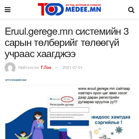
Eruul.gerege.mn системийн 3
сарын төлбөрийг төлөөгүй
учраас хаагджээ
Нийтэлсэн:
Г.Гоо
2021-07-01