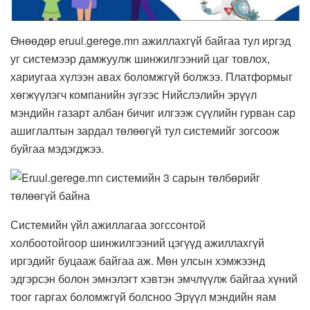
Өнөөдөр eruul.gerege.mn ажиллахгүй байгаа тул иргэд
уг системээр дамжуулж шинжилгээний цаг товлох,
хариугаа хүлээн авах боломжгүй болжээ.
Платформыг
хөгжүүлэгч компанийн зүгээс Нийслэлийн эрүүл
мэндийн газарт албан бичиг илгээж сүүлийн гурван сар
ашиглалтын зардал төлөөгүй тул системийг зогсоож
буйгаа мэдэгджээ.
Системийн үйл ажиллагаа зогссонтой
холбоотойгоор шинжилгээний цэгүүд ажиллахгүй
иргэдийг буцааж байгаа аж. Мөн улсын хэмжээнд
эдгэрсэн болон эмнэлэгт хэвтэн эмчлүүлж байгаа хүний
тоог гаргах боломжгүй болсноо Эрүүл мэндийн яам