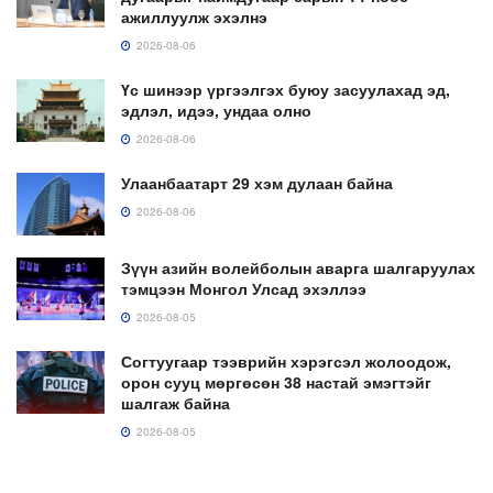
ажиллуулж эхэлнэ
2026-08-06
Үс шинээр үргээлгэх буюу засуулахад эд,
эдлэл, идээ, ундаа олно
2026-08-06
Улаанбаатарт 29 хэм дулаан байна
2026-08-06
Зүүн азийн волейболын аварга шалгаруулах
тэмцээн Монгол Улсад эхэллээ
2026-08-05
Согтуугаар тээврийн хэрэгсэл жолоодож,
орон сууц мөргөсөн 38 настай эмэгтэйг
шалгаж байна
2026-08-05