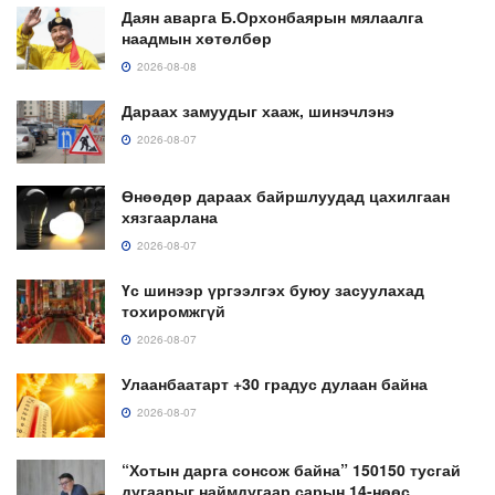
Даян аварга Б.Орхонбаярын мялаалга
наадмын хөтөлбөр
2026-08-08
Дараах замуудыг хааж, шинэчлэнэ
2026-08-07
Өнөөдөр дараах байршлуудад цахилгаан
хязгаарлана
2026-08-07
Үс шинээр үргээлгэх буюу засуулахад
тохиромжгүй
2026-08-07
Улаанбаатарт +30 градус дулаан байна
2026-08-07
“Хотын дарга сонсож байна” 150150 тусгай
дугаарыг наймдугаар сарын 14-нөөс