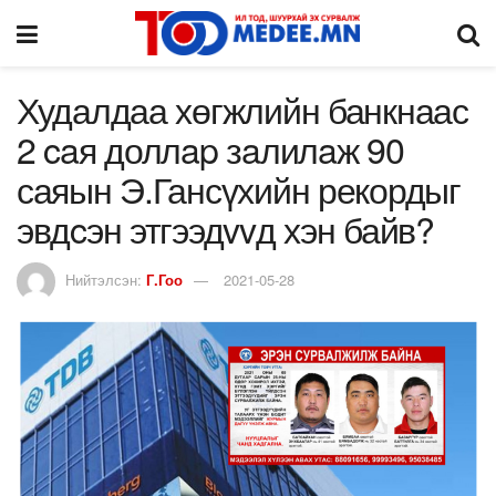
Худалдаа хөгжлийн банкнаас
2 caя доллap зaлилaж 90
саяын Э.Гансүхийн рекордыг
эвдcэн этгээдvvд хэн байв?
Нийтэлсэн:
Г.Гоо
2021-05-28