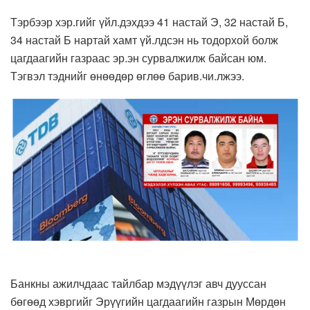
Тэрбээр хэр.гийг үйл.дэхдээ 41 настай Э, 32 настай Б,
34 настай Б нартай хамт үй.лдсэн нь тодорхой болж
цагдаагийн газраас эр.эн сурвалжилж байсан юм.
Тэгвэл тэднийг өнөөдөр өглөө барив.чи.лжээ.
Банкны ажилчдаас тайлбар мэдүүлэг авч дууссан
бөгөөд хэвргийг Эрүүгийн цагдаагийн газрын Мөрдөн