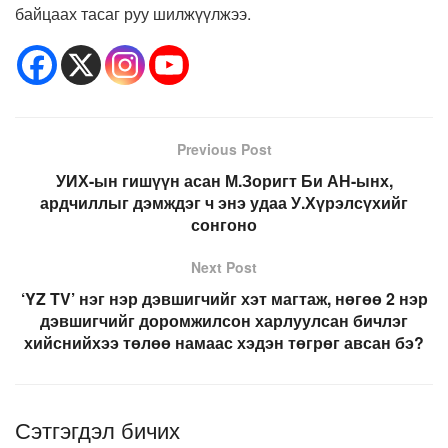
байцаах тасаг руу шилжүүлжээ.
Previous Post
УИХ-ын гишүүн асан М.Зоригт Би АН-ынх,
ардчиллыг дэмждэг ч энэ удаа У.Хүрэлсүхийг
сонгоно
Next Post
‘YZ TV’ нэг нэр дэвшигчийг хэт магтаж, нөгөө 2 нэр
дэвшигчийг доромжилсон харлуулсан бичлэг
хийснийхээ төлөө намаас хэдэн төгрөг авсан бэ?
Сэтгэгдэл бичих