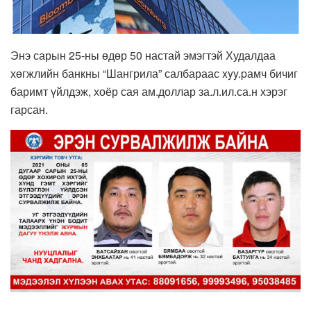
Энэ сарын 25-ны өдөр 50 настай эмэгтэй Худалдаа
хөгжлийн банкны “Шангрила” салбараас xyy.pамч бичиг
баримт үйлдэж, хоёр сая ам.доллар за.л.ил.са.н хэрэг
гарсан.