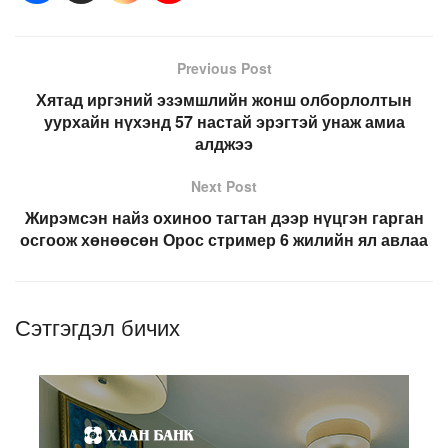
Previous Post
Хятад иргэний эзэмшлийн жонш олборлолтын
уурхайн нүхэнд 57 настай эрэгтэй унаж амиа
алджээ
Next Post
Жирэмсэн найз охиноо тагтан дээр нүцгэн гарган
осгоож хөнөөсөн Орос стример 6 жилийн ял авлаа
Сэтгэгдэл бичих