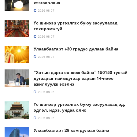
хязгаарлана
2026-08-07
Үс шинээр үргээлгэх буюу засуулахад
тохиромжгүй
2026-08-07
Улаанбаатарт +30 градус дулаан байна
2026-08-07
“Хотын дарга сонсож байна” 150150 тусгай
дугаарыг наймдугаар сарын 14-нөөс
ажиллуулж эхэлнэ
2026-08-06
Үс шинээр үргээлгэх буюу засуулахад эд,
эдлэл, идээ, ундаа олно
2026-08-06
Улаанбаатарт 29 хэм дулаан байна