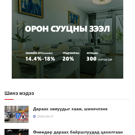
Шинэ мэдээ
Дараах замуудыг хааж, шинэчлэнэ
2026-08-07
Өнөөдөр дараах байршлуудад цахилгаан