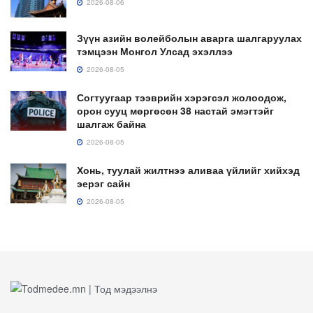
2026-08-06
Зүүн азийн волейболын аварга шалгаруулах
тэмцээн Монгол Улсад эхэллээ
2026-08-05
Согтуугаар тээврийн хэрэгсэл жолоодож,
орон сууц мөргөсөн 38 настай эмэгтэйг
шалгаж байна
2026-08-05
Хонь, туулай жилтнээ аливаа үйлийг хийхэд
эерэг сайн
2026-08-05