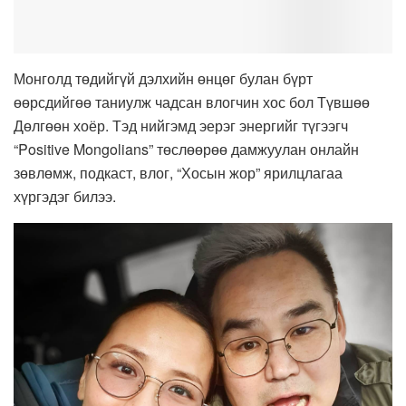
Монголд төдийгүй дэлхийн өнцөг булан бүрт
өөрсдийгөө таниулж чадсан влогчин хос бол Түвшөө
Дөлгөөн хоёр. Тэд нийгэмд эерэг энергийг түгээгч
“Positive Mongolians” төслөөрөө дамжуулан онлайн
зөвлөмж, подкаст, влог, “Хосын жор” ярилцлагаа
хүргэдэг билээ.