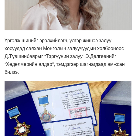
Үргэлж шинийг эрэлхийлэгч, үлгэр жишээ залуу
хосуудад саяхан Монголын залуучуудын холбооноос
Д.Түвшинбаярыг “Тэргүүний залуу” Э.Дөлгөөнийг
“Хөдөлмөрийн алдар”, тэмдэгээр шагнагдаад амжсан
билээ.