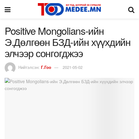
Positive Mongolians-ийн
Э.Дөлгөөн БЗД-ийн хүүхдийн
элчээр сонгогджээ
Нийтэлсэн:
Г.Гоо
2021-05-02