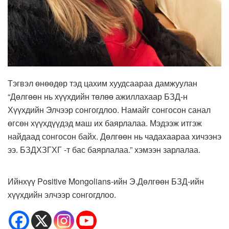
Тэгвэл өнөөдөр тэд цахим хуудсаараа дамжуулан
“Дөлгөөн нь хүүхдийн төлөө ажиллахаар БЗД-н
Хүүхдийн Элчээр сонгогдлоо. Намайг сонгосон санал
өгсөн хүүхдүүдэд маш их баярлалаа. Мэдээж итгэж
найдаад сонгосон байх. Дөлгөөн нь чадахаараа хичээнэ
ээ. БЗДХЗГХГ -т бас баярлалаа.” хэмээн зарлалаа.
Ийнхүү Positive Mongolians-ийн Э.Дөлгөөн БЗД-ийн
хүүхдийн элчээр сонгогдлоо.