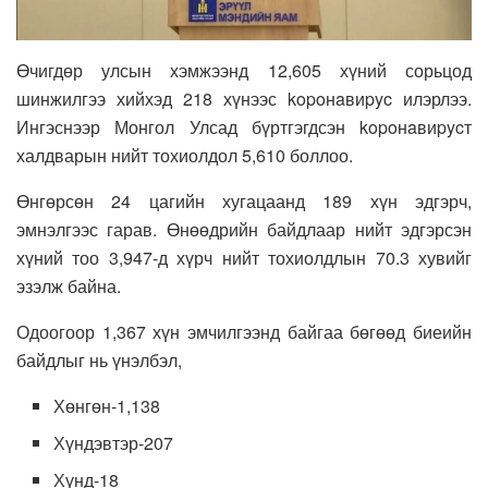
Өчигдөр улсын хэмжээнд 12,605 хүний сорьцод
шинжилгээ хийхэд 218 хүнээс kopoнaвиpyc илэрлээ.
Ингэснээр Монгол Улсад бүртгэгдсэн kopoнaвиpycт
халдварын нийт тохиолдол 5,610 боллоо.
Өнгөрсөн 24 цагийн хугацаанд 189 хүн эдгэрч,
эмнэлгээс гарав. Өнөөдрийн байдлаар нийт эдгэрсэн
хүний тоо 3,947-д хүрч нийт тохиолдлын 70.3 хувийг
эзэлж байна.
Одоогоор 1,367 хүн эмчилгээнд байгаа бөгөөд биеийн
байдлыг нь үнэлбэл,
Хөнгөн-1,138
Хүндэвтэр-207
Хүнд-18