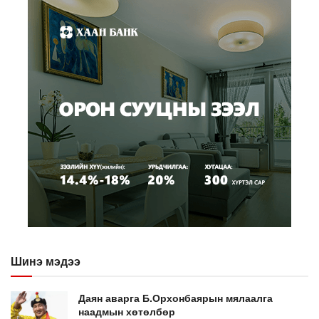
Шинэ мэдээ
Даян аварга Б.Орхонбаярын мялаалга
наадмын хөтөлбөр