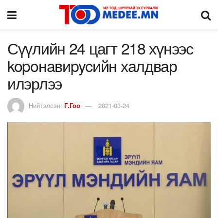
Сүүлийн 24 цагт 218 хүнээс
kopoнaвиpycийн халдвар
илэрлээ
Нийтэлсэн:
Г.Гоо
2021-03-24