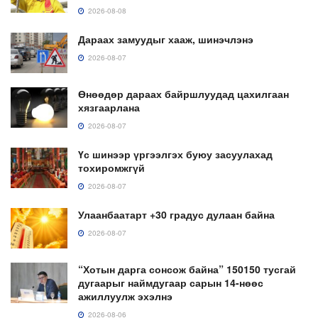
2026-08-08
Дараах замуудыг хааж, шинэчлэнэ
2026-08-07
Өнөөдөр дараах байршлуудад цахилгаан
хязгаарлана
2026-08-07
Үс шинээр үргээлгэх буюу засуулахад
тохиромжгүй
2026-08-07
Улаанбаатарт +30 градус дулаан байна
2026-08-07
“Хотын дарга сонсож байна” 150150 тусгай
дугаарыг наймдугаар сарын 14-нөөс
ажиллуулж эхэлнэ
2026-08-06