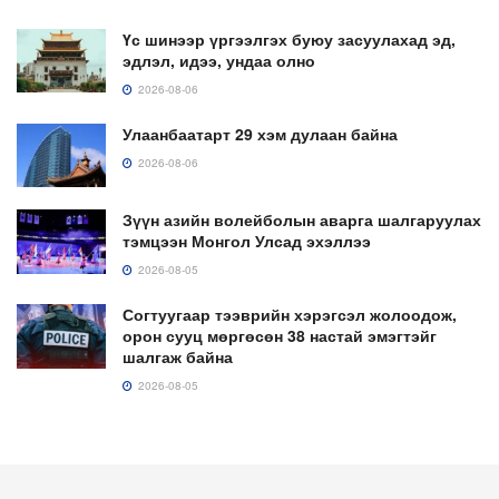
Үс шинээр үргээлгэх буюу засуулахад эд,
эдлэл, идээ, ундаа олно
2026-08-06
Улаанбаатарт 29 хэм дулаан байна
2026-08-06
Зүүн азийн волейболын аварга шалгаруулах
тэмцээн Монгол Улсад эхэллээ
2026-08-05
Согтуугаар тээврийн хэрэгсэл жолоодож,
орон сууц мөргөсөн 38 настай эмэгтэйг
шалгаж байна
2026-08-05