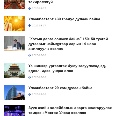
тохиромжгүй
2026-08-07
Улаанбаатарт +30 градус дулаан байна
2026-08-07
“Хотын дарга сонсож байна” 150150 тусгай
дугаарыг наймдугаар сарын 14-нөөс
ажиллуулж эхэлнэ
2026-08-06
Үс шинээр үргээлгэх буюу засуулахад эд,
эдлэл, идээ, ундаа олно
2026-08-06
Улаанбаатарт 29 хэм дулаан байна
2026-08-06
Зүүн азийн волейболын аварга шалгаруулах
тэмцээн Монгол Улсад эхэллээ