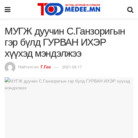
МУГЖ дуучин С.Ганзоригын
гэр бүлд ГУРВАН ИХЭР
хүүхэд мэндэлжээ
Нийтэлсэн:
Г.Гоо
2021-03-17