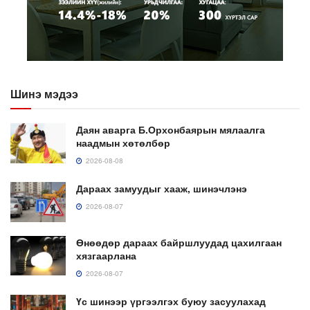
Шинэ мэдээ
Даян аварга Б.Орхонбаярын мялаалга
наадмын хөтөлбөр
2026-08-08
Дараах замуудыг хааж, шинэчлэнэ
2026-08-07
Өнөөдөр дараах байршлуудад цахилгаан
хязгаарлана
2026-08-07
Үс шинээр үргээлгэх буюу засуулахад