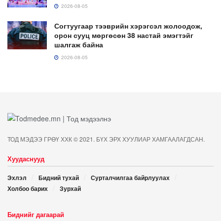
2026-08-05
Согтуугаар тээврийн хэрэгсэл жолоодож,
орон сууц мөргөсөн 38 настай эмэгтэйг
шалгаж байна
2026-08-05
ТОД МЭДЭЭ ГРӨҮ ХХК © 2021. БҮХ ЭРХ ХУУЛИАР ХАМГААЛАГДСАН.
Хуудаснууд
Эхлэл
Бидний тухай
Сурталчилгаа байрлуулах
Холбоо барих
Зурхай
Биднийг дагаарай