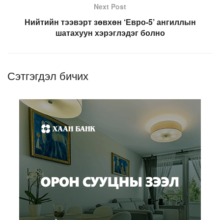
Next Post
Нийтийн тээвэрт зөвхөн ‘Евро-5’ ангиллын
шатахуун хэрэглэдэг болно
Сэтгэгдэл бичих