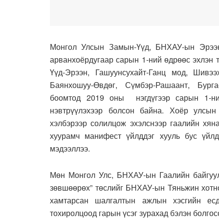
Монгол Улсын Замын-Үүд, БНХАУ-ын Эрээ
арванхоёрдугаар сарын 1-ний өдрөөс эхлэн 
Үүд-Эрээн, Гашуунсухайт-Ганц мод, Шивээх
Баянхошуу-Өвдөг, Сүмбэр-Рашаант, Бурга
боомтод 2019 оны нэгдүгээр сарын 1-н
нэвтрүүлэхээр болсон байна. Хоёр улсын
хэлбэрээр солилцож эхэлснээр гаалийн хяна
хуурамч манифест үйлддэг хууль бус үйлд
мэдээллээ.
Мөн Монгол Улс, БНХАУ-ын Гаалийн байгуул
зөвшөөрөх” төслийг БНХАУ-ын Тяньжин хотн
хамтарсан шалгалтын ажлын хэсгийн есд
тохиролцоод гарын үсэг зурахад бэлэн болгос