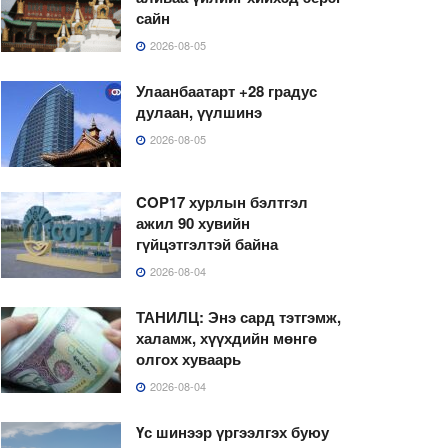
сайн
2026-08-05
Улаанбаатарт +28 градус
дулаан, үүлшинэ
2026-08-05
COP17 хурлын бэлтгэл
ажил 90 хувийн
гүйцэтгэлтэй байна
2026-08-04
ТАНИЛЦ: Энэ сард тэтгэмж,
халамж, хүүхдийн мөнгө
олгох хуваарь
2026-08-04
Үс шинээр үргээлгэх буюу