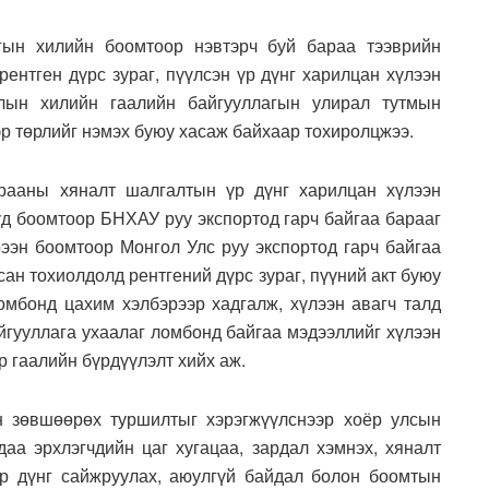
гын хилийн боомтоор нэвтэрч буй бараа тээврийн
ентген дүрс зураг, пүүлсэн үр дүнг харилцан хүлээн
лын хилийн гаалийн байгууллагын улирал тутмын
р төрлийг нэмэх буюу хасаж байхаар тохиролцжээ.
рааны хяналт шалгалтын үр дүнг харилцан хүлээн
д боомтоор БНХАУ руу экспортод гарч байгаа барааг
ээн боомтоор Монгол Улс руу экспортод гарч байгаа
сан тохиолдолд рентгений дүрс зураг, пүүний акт буюу
мбонд цахим хэлбэрээр хадгалж, хүлээн авагч талд
айгууллага ухаалаг ломбонд байгаа мэдээллийг хүлээн
 гаалийн бүрдүүлэлт хийх аж.
н зөвшөөрөх туршилтыг хэрэгжүүлснээр хоёр улсын
даа эрхлэгчдийн цаг хугацаа, зардал хэмнэх, хяналт
р дүнг сайжруулах, аюулгүй байдал болон боомтын