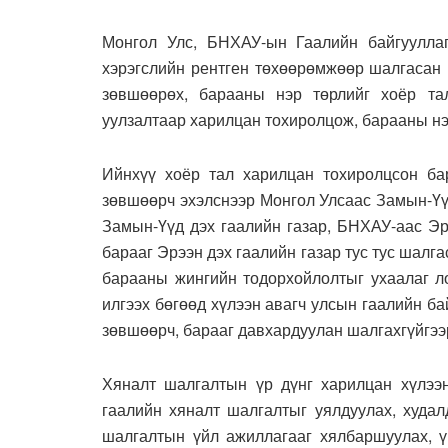
Монгол Улс, БНХАУ-ын Гаалийн байгуулла
хэрэгслийн рентген төхөөрөмжөөр шалгасан р
зөвшөөрөх, барааны нэр төрлийг хоёр та
уулзалтаар харилцан тохиролцож, барааны нэ
Ийнхүү хоёр тал харилцан тохиролцсон ба
зөвшөөрч эхэлснээр Монгол Улсаас Замын-Үү
Замын-Үүд дэх гаалийн газар, БНХАУ-аас Эр
барааг Эрээн дэх гаалийн газар тус тус шалга
барааны жингийн тодорхойлолтыг ухаалаг ло
илгээх бөгөөд хүлээн авагч улсын гаалийн б
зөвшөөрч, барааг давхардуулан шалгахгүйгээр
Хяналт шалгалтын үр дүнг харилцан хүлээ
гаалийн хяналт шалгалтыг уялдуулах, худал
шалгалтын үйл ажиллагааг хялбаршуулах, ү