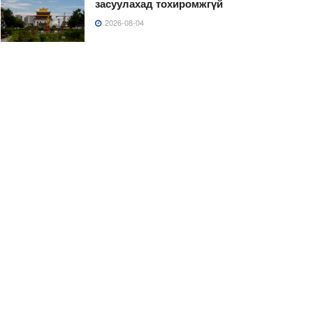
засуулахад тохиромжгүй
2026-08-04