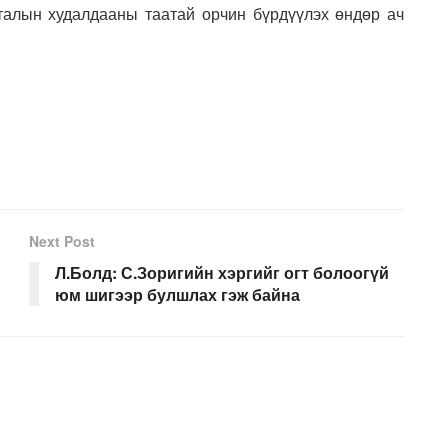
 талын худалдааны таатай орчин бүрдүүлэх өндөр ач
Next Post
Л.Болд: С.Зоригийн хэргийг огт болоогүй
юм шигээр булшлах гэж байна