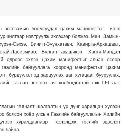
н автозамын боомтуудад цахим манифестыг ирэх
туршилтаар нэвтрүүлж эхлэхээр болжээ. Мөн Замын-
үрэн-Сэхээ, Бичигт-Зүүнхатавч, Хавирга-Архашаат,
стай-Лаоеэмиао, Булган-Такашикэн, Ханги-Мандал
ий өдрөөс эхлэн цахим манифестыг албан ёсоор
 гаалийн байгууллага хооронд манифестыг цахим
лт, бүрдүүлэлтэд зарцуулах цаг хугацааг бууруулах,
лийг таслан зогсоох ач холбогдолтой гэж ГЕГ-аас
лагын “Хяналт шалгалтын үр дүнг харилцан хүлээн
оо болсон хоёр улсын Гаалийн байгууллагын Хилийн
үгээр хуралдаанаар хэлэлцэж, төслийг эцэслэн
он байна.