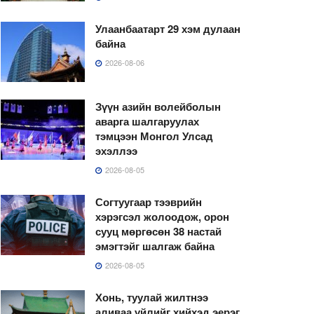
Улаанбаатарт 29 хэм дулаан
байна
2026-08-06
Зүүн азийн волейболын
аварга шалгаруулах
тэмцээн Монгол Улсад
эхэллээ
2026-08-05
Согтуугаар тээврийн
хэрэгсэл жолоодож, орон
сууц мөргөсөн 38 настай
эмэгтэйг шалгаж байна
2026-08-05
Хонь, туулай жилтнээ
аливаа үйлийг хийхэд эерэг