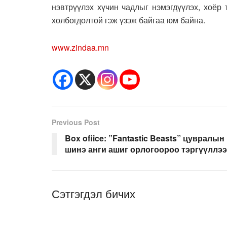
нэвтрүүлэх хүчин чадлыг нэмэгдүүлэх, хоёр
холбогдолтой гэж үзэж байгаа юм байна.
www.zindaa.mn
Previous Post
Box ofiice: ”Fantastic Beasts” цувралын
шинэ анги ашиг орлогоороо тэргүүллээ
Сэтгэгдэл бичих