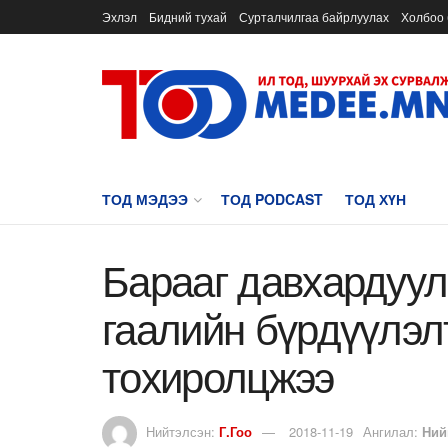
Эхлэл
Бидний тухай
Сурталчилгаа байрлуулах
Холбоо 
ТОД МЭДЭЭ
ТОД PODCAST
ТОД ХҮН
Барааг давхардуул
гаалийн бүрдүүлэл
тохиролцжээ
Нийтэлсэн:
Г.Гоо
2018-11-19
Ангилал:
Ний