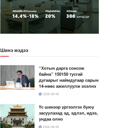
Шинэ мэдээ
“Хотын дарга сонсож
байна” 150150 тусгай
дугаарыг наймдугаар сарын
14-нөөс ажиллуулж эхэлнэ
2026-08-06
Үс шинээр үргээлгэх буюу
засуулахад эд, эдлэл, идээ,
ундаа олно
2026-08-06