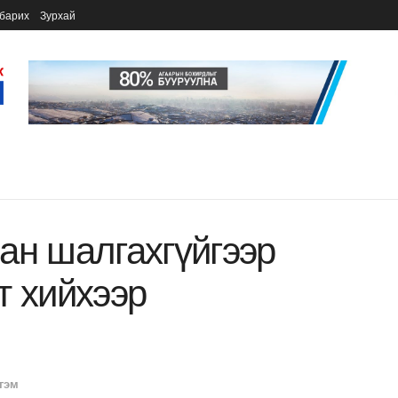
барих
Зурхай
ан шалгахгүйгээр
т хийхээр
гэм