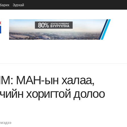
барих
Зурхай
: МАН-ын халаа,
гчийн хоригтой долоо
 мэдээ