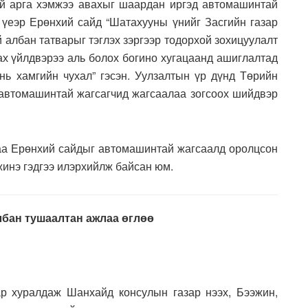
ой арга хэмжээ авахыг шаардан иргэд автомашинтай
 үеэр Ерөнхий сайд “Шатахууны үнийг Засгийн газар
 албан татварыг тэглэх зэргээр тодорхой зохицуулалт
ах үйлдвэрээ аль болох богино хугацаанд ашиглалтад
 нь хамгийн чухал” гэсэн. Уулзалтын үр дүнд Төрийн
 автомашинтай жагсагчид жагсаалаа зогсоох шийдвэр
гаа Ерөнхий сайдыг автомашинтай жагсаалд оролцсон
жинэ гэдгээ илэрхийлж байсан юм.
лбан тушаалтан ажлаа өглөө
ар хуралдаж Шанхайд консулын газар нээх, Бээжин,