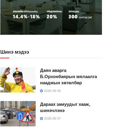
Шинэ мэдээ
Даян аварга
Б.Орхонбаярын мялаалга
наадмын хөтөлбөр
2026-08-08
Дараах замуудыг хааж,
шинэчлэнэ
2026-08-07