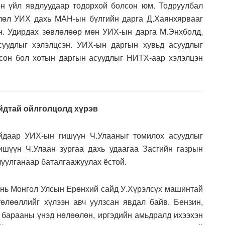
өн үйл явдлуудаар тодорхой болсон юм. Тодруулбал
лөл УИХ дахь МАН-ын бүлгийн дарга Д.Хаянхярвааг
н. Удирдах зөвлөлөөр мөн УИХ-ын дарга М.Энхболд,
суудлыг хэлэлцсэн. УИХ-ын даргын хувьд асуудлыг
сон бол хотын даргын асуудлыг НИТХ-аар хэлэлцэн
йдтай ойлголцолд хүрэв
даар УИХ-ын гишүүн Ч.Улааныг томилох асуудлыг
шүүн Ч.Улаан зургаа дахь удаагаа Засгийн газрын
чуулганаар баталгаажуулах ёстой.
й нь Монгол Улсын Ерөнхий сайд У.Хүрэлсүх машинтай
өлөөллийг хүлээн авч уулзсан явдал байв. Бензин,
й барааны үнэд нөлөөлөн, иргэдийн амьдралд ихээхэн