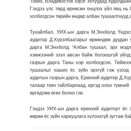
Токио, Владивосток зэрэг хотуудад худалдаан
Гэхдээ улс төрд өрнөсөн онцлох үйл явц нь 
холбогдсон төрийн өндөр албан тушаалтнууд 
Тухайлбал, УИХ-ын дарга М.Энхболд Үндэс
аудитор Д.Хүрэлбаатарыг өрөөндөө дуудан 
дарга М.Энхболд “Албан тушаал, эрх мэд
хэмжээний зээл авсан байж болзошгүй үйлд
газрын дарга Таны нэр холбогдсон. Тиймээ
тушаалыг хаших ёс зүйн эрхгүй гэж үзээд 
аудитын газрын дарга, Ерөнхий аудитор Д.Хү
талаар товч тайлбарлаад, иргэд олон түмни
өргөдлөө өгөх болно гэв.
Гэхдээ УИХ-ын дарга ерөнхий аудиторт ёс 
өөрөө ёс зүйн хариуцлага хүлээхгүй зугтаж б