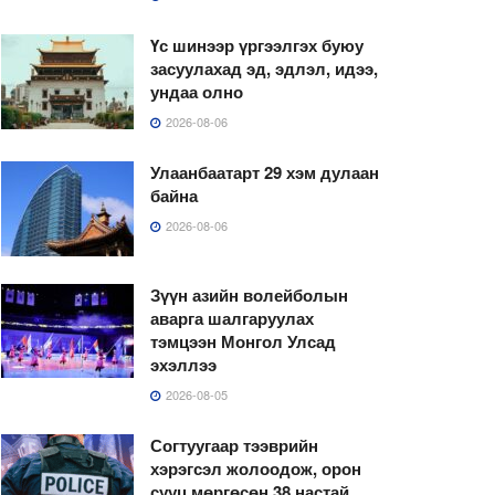
Үс шинээр үргээлгэх буюу
засуулахад эд, эдлэл, идээ,
ундаа олно
2026-08-06
Улаанбаатарт 29 хэм дулаан
байна
2026-08-06
Зүүн азийн волейболын
аварга шалгаруулах
тэмцээн Монгол Улсад
эхэллээ
2026-08-05
Согтуугаар тээврийн
хэрэгсэл жолоодож, орон
сууц мөргөсөн 38 настай