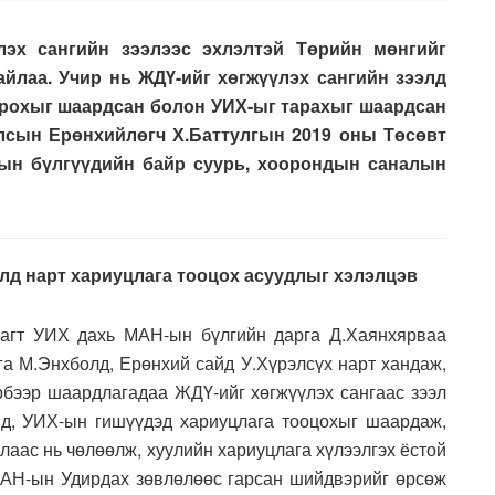
лэх сангийн зээлээс эхлэлтэй Төрийн мөнгийг
йлаа. Учир нь ЖДҮ-ийг хөгжүүлэх сангийн зээлд
црохыг шаардсан болон УИХ-ыг тарахыг шаардсан
Улсын Ерөнхийлөгч Х.Баттулгын 2019 оны Төсөвт
амын бүлгүүдийн байр суурь, хоорондын саналын
лд нарт хариуцлага тооцох асуудлыг хэлэлцэв
рагт УИХ дахь МАН-ын бүлгийн дарга Д.Хаянхярваа
га М.Энхболд, Ерөнхий сайд У.Хүрэлсүх нарт хандаж,
рбээр шаардлагадаа ЖДҮ-ийг хөгжүүлэх сангаас зээл
йд, УИХ-ын гишүүдэд хариуцлага тооцохыг шаардаж,
алаас нь чөлөөлж, хуулийн хариуцлага хүлээлгэх ёстой
 МАН-ын Удирдах зөвлөлөөс гарсан шийдвэрийг өрсөж