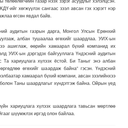
ы төлөөлөгчийн газар нээх зэрэг асуудлыг хэлэлцсэн.
ЖДҮ-ийг хөгжүүлэх сангаас зээл авсан гэх хэрэгт нэр
ажлаа өгсөн явдал байв.
ний аудитын газрын дарга, Монгол Улсын Ерөнхий
уулзаж, албан тушаалаа өгөхийг шаардлаа. УИХ-ын
лээ ашиглаж, өөрийн хамаарал бүхий компанид их
элд УИХ-ын дэргэдэх байгууллага Үндэсний аудитын
с Та хариуцлага хүлээх ёстой. Би Таныг энэ албан
өргөдлөө өгөхийг шаардаж байна” гэсэн. Үндэсний
рэлбаатар хамаарал бүхий компани, авсан зээлийнхээ
й болон Таны шаардлагыг хүндэтгэж байна. Ойрын үед
зүйн хариуцлага хүлээх шаардлага тавьсан мөртлөө
айгааг шүүмжлэх иргэд олон байлаа.