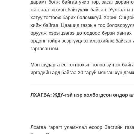
дарамт болж байгаа учир төр, засаг дорвит
жагсаал зохион байгуулж байсан. Уулзалтын
хатуу тогтоож барих боломжгүй. Харин Онцгой
хийж байгаа. Цаашид газрын тос боловсруул
оруулж хэрэгцээгээ дотоодоос бүрэн хангах
ордонг тойрч эсэргүүцлээ илэрхийлж байсан
гаргасан юм.
Мөн шударга ёс тогтоохын төлөө зүтгэж бай
иргэдийн ард байгаа 20 гаруй мянган хүн дэм
ЛХАГВА: ЖДҮ-тэй нэр холбогдсон өндөр а
Лхагва гарагт уламжлал ёсоор Засгийн газ