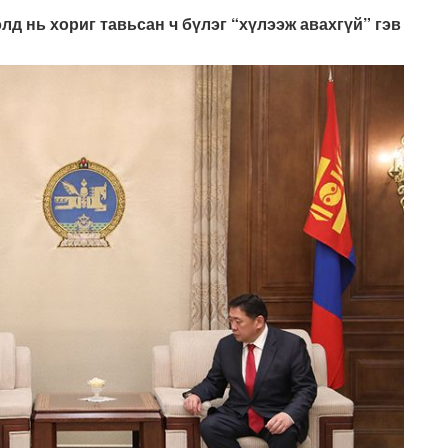
д нь хориг тавьсан ч бүлэг “хүлээж авахгүй” гэв