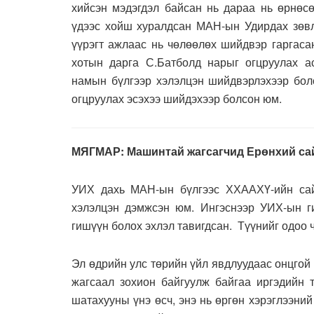
хийсэн мэдэгдэл байсан нь дараа нь өрнөс
үдээс хойш хуралдсан МАН-ын Удирдах зөв
үүрэгт ажлаас нь чөлөөлөх шийдвэр гаргаса
хотын дарга С.Батболд нарыг огцруулах а
намын бүлгээр хэлэлцэн шийдвэрлэхээр бол
огцруулах эсэхээ шийдэхээр болсон юм.
МЯГМАР: Машинтай жагсагчид Ерөнхий са
УИХ дахь МАН-ын бүлгээс ХХААХҮ-ийн сай
хэлэлцэн дэмжсэн юм. Ингэснээр УИХ-ын ги
гишүүн болох эхлэл тавигдсан. Түүнийг одоо 
Эл өдрийн улс төрийн үйл явдлуудаас онцго
жагсаал зохион байгуулж байгаа иргэдийн т
шатахууны үнэ өсч, энэ нь өргөн хэрэглээни