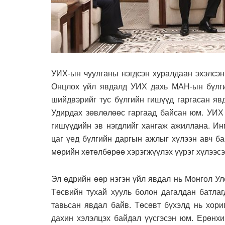
УИХ-ын чуулганы нэгдсэн хуралдаан эхэлсэн
Онцлох үйл явдалд УИХ дахь МАН-ын бүлги
шийдвэрийг тус бүлгийн гишүүд гаргасан я
Удирдах зөвлөлөөс гаргаад байсан юм. УИХ 
гишүүдийн эв нэгдлийг хангаж ажиллана. Ин
цаг үед бүлгийн даргын ажлыг хүлээн авч б
мөрийн хөтөлбөрөө хэрэгжүүлэх үүрэг хүлээсэн
Эл өдрийн өөр нэгэн үйл явдал нь Монгол У
Төсвийн тухай хууль болон дагалдан батлаг
тавьсан явдал байв. Төсөвт бүхэлд нь хори
дахин хэлэлцэх байдал үүсгэсэн юм. Ерөнхи