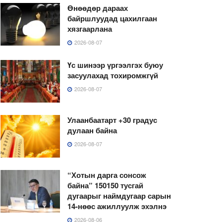
Өнөөдөр дараах
байршлуудад цахилгаан
хязгаарлана
2026-08-07
Үс шинээр үргээлгэх буюу
засуулахад тохиромжгүй
2026-08-07
Улаанбаатарт +30 градус
дулаан байна
2026-08-07
“Хотын дарга сонсож
байна” 150150 тусгай
дугаарыг наймдугаар сарын
14-нөөс ажиллуулж эхэлнэ
2026-08-06