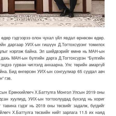
 өдөр гэдгээрээ олон чухал үйл явдал өрнөсөн өдөр.
йн даргаар УИХ-ын гишүүн Д.Тогтохсүрэнг томилох
вдлыг нэрлэж байна. Эл шийдвэрийг өмнө нь МАН-ын
дахь МАН-ын бүлгийн дарга Д.Тогтохсүрэн “Бүлгийн
гэхдээ гурван чиглэлд анхаарна. Улс төрийн амаргүй
айна. Бид өнгөрсөн УИХ-ын сонгуулиар 65 суудал авч
” гэв.
лсын Ерөнхийлөгч Х.Баттулга Монгол Улсын 2019 оны
дсан хуулиуд, УИХ-ын тогтоолуудад бүхэлд нь хориг
г тавина гэдэг нь 2019 оны төсвийг задалж, бүгдийг
йлөгч Х.Баттулга төсвийн нийт зарлага 11.5 их наяд