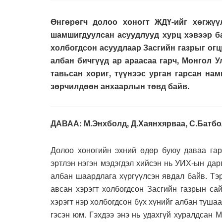
Өнгөрөгч долоо хоногт ЖДҮ-ийг хөгжүү
шамшигдуулсан асуудлууд хурц хэвээр ба
холбогдсон асуудлаар Засгийн газрыг ог
албан бичгүүд ар араасаа гарч, Монгол 
тавьсан хориг, түүнээс урган гарсан н
зөрчилдөөн анхаарлын төвд байв.
ДАВАА: М.Энхболд, Д.Хаянхярваа, С.Батбо
Долоо хоногийн эхний өдөр буюу даваа га
эртлэн нэгэн мэдэгдэл хийсэн нь УИХ-ын дар
албан шаардлага хүргүүлсэн явдал байв. Тэ
авсан хэрэгт холбогдсон Засгийн газрын са
хэрэгт нэр холбогдсон бүх хүнийг албан туша
гэсэн юм. Гэхдээ энэ нь удахгүй хуралдсан