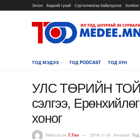
Эхлэл
Бидний тухай
Сурталчилгаа байрлуулах
Холбоо 
ТОД МЭДЭЭ
ТОД PODCAST
ТОД ХҮН
УЛС ТӨРИЙН ТОЙМ
сэлгээ, Ерөнхийлө
хоног
Нийтэлсэн:
Г.Гоо
2018-11-18
Ангилал:
Тод