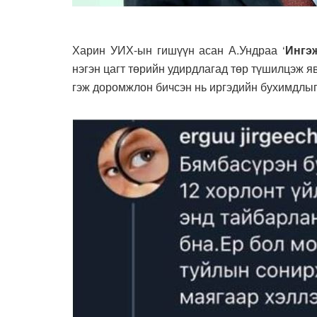
Харин УИХ-ын гишүүн асан А.Ундраа ‘
Ингэ
нэгэн цагт төрийн удирдлагад төр түшилцэж яв
гэж доромжлон бичсэн нь иргэдийн бухимдлыг