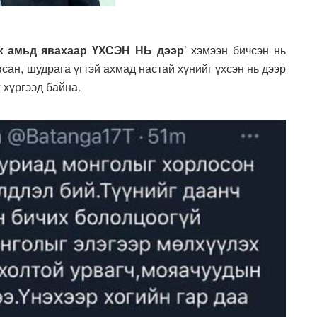
ж амьд явахаар ҮХСЭН НЬ дээр
’ хэмээн бичсэн нь
сан, шудрага үгтэй ахмад настай хүнийг үхсэн нь дээр
 хүргээд байна.