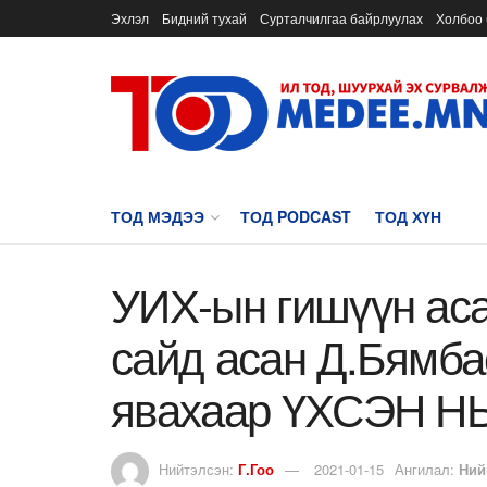
Эхлэл
Бидний тухай
Сурталчилгаа байрлуулах
Холбоо 
ТОД МЭДЭЭ
ТОД PODCAST
ТОД ХҮН
УИХ-ын гишүүн аса
сайд асан Д.Бямб
явахаар ҮХСЭН НЬ
Нийтэлсэн:
Г.Гоо
2021-01-15
Ангилал:
Ний