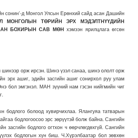
ийн сонин’-д Монгол Улсын Ерөнхий сайд асан Дашийн
Л
МОНГОЛЫН ТӨРИЙН ЭРХ МЭДЭЛТНҮҮДИЙН
САН БОХИРЫН САВ МӨН
хэмээн ярилцлага өгсөн
н шинээр орж ирсэн. Шинэ үзэл санаа, шинэ ололт орж
ийн эрх ашиг, эдийн засгийн ашиг сонирхол руу улам
Энэ бол эмгэнэл. МАН зүүний нам гэсэн нийгмийн чиг
г.
ын бодлого болоод хувирчихлаа. Ялангуяа татварын
айгаа бодлогоосоо эрс зөрүүтэй болж байна. Сангийн
йн засгийн бодлого огтхон ч өөрчлөгдөхгүй. Сангийн
үүлэх бодлогын хүн биш. Ч.Хүрэлбаатар бол зөвхөн