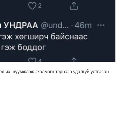
эд их шүүмжлэж эхэлмэгц тэрбээр удалгүй устгасан