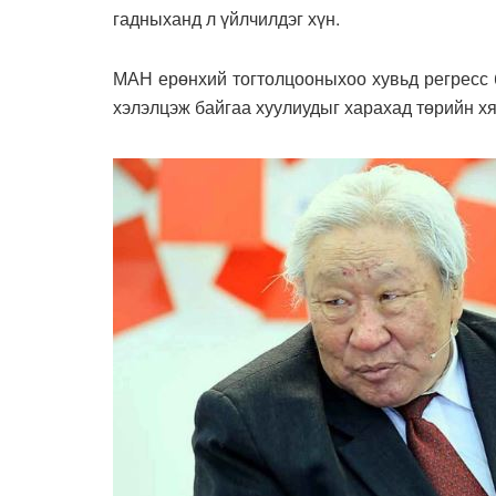
гадныханд л үйлчилдэг хүн.
МАН ерөнхий тогтолцооныхоо хувьд регресс 
хэлэлцэж байгаа хуулиудыг харахад төрийн хя