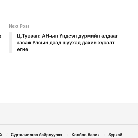
Next Post
ж
Ц.Туваан: АН-ын Үндсэн дүрмийн алдааг
засаж Улсын дээд шүүхэд дахин хүсэлт
өгнө
й
Сурталчилгаа байрлуулах
Холбоо барих
Зурхай