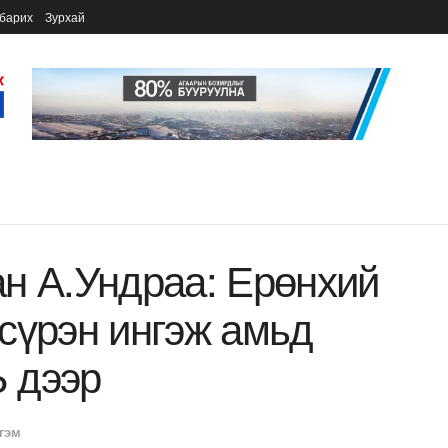
барих
Зурхай
н А.Ундраа: Ерөнхий
асүрэн ингэж амьд
 дээр
гэм