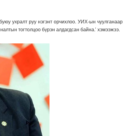
буюу ухралт руу нэгэнт орчихлоо. УИХ-ын чуулганаар
налтын тогтолцоо бүрэн алдагдсан байна.’ хэмээжээ.