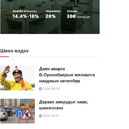
Шинэ мэдээ
Даян аварга
Б.Орхонбаярын мялаалга
наадмын хөтөлбөр
2026-08-08
Дараах замуудыг хааж,
шинэчлэнэ
2026-08-07