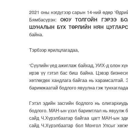
2021 оны нэгдүгээр сарын 14-ний өдөр ‘Өдр
Бямбасүрэн:
ОЮУ ТОЛГОЙН ГЭРЭЭ
Б
О
ШУНАЛЫН БҮХ ТӨРЛИЙН НЯН ЦУГЛАР
байна.
Тэрбээр ярилцлагадаа,
‘Сүүлийн үед ажиглаж байхад, УИХ-д олон хү
ирэв үү гэтэл бас биш байна. Цэвэр бизнес
хөтлөгдөх хандлага байгаа нь харамсалтай. 
баримжаатай бодлого явуулна гэж тунхаглада
Гэтэл эдийн засгийн бодлого нь олигархиуд
бодлого. МАН-ын үзэл баримтлал нь явуулж б
сайд Ч.Хүрэлбаатар байгаа цагт МАН-ын эди
сайд Ч.Хүрэлбаатар бол Монгол Улсыг хөгж