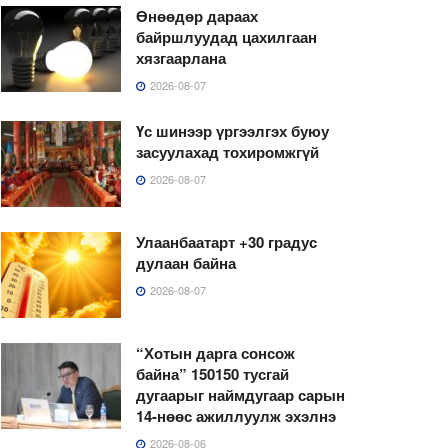
Өнөөдөр дараах
байршлуудад цахилгаан
хязгаарлана
2026-08-07
Үс шинээр үргээлгэх буюу
засуулахад тохиромжгүй
2026-08-07
Улаанбаатарт +30 градус
дулаан байна
2026-08-07
“Хотын дарга сонсож
байна” 150150 тусгай
дугаарыг наймдугаар сарын
14-нөөс ажиллуулж эхэлнэ
2026-08-06