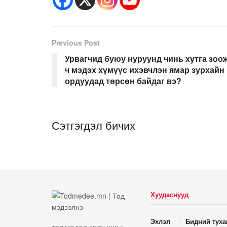
Previous Post
Урвагчид буюу нуруунд чинь хyтга зоо
ч мэдэх хүмүүс ихэвчлэн ямар зурхайн
ордуудад төрсөн байдаг вэ?
Сэтгэгдэл бичих
Хуудаснууд
Эхлэл
Бидний туха