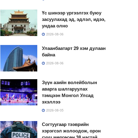
Үс шинээр үргээлгэх буюу
засуулахад эд, эдлэл, идээ,
ундаа олно
2026-08-06
Улаанбаатарт 29 хэм дулаан
байна
2026-08-06
Зүүн азийн волейболын
аварга шалгаруулах
тэмцээн Монгол Улсад
эхэллээ
2026-08-05
Согтуугаар тээврийн
хэрэгсэл жолоодож, орон
сууц мөргөсөн 38 настай