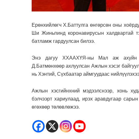
Ерөнхийлөгч Х.Баттулга өнгөрсөн оны хоёрд
Ши Жиньпинд коронавирусын халдвартай тэ
батламж гардуулсан билээ.
Энэ дагуу ХХААХҮЯ-ны Мал аж ахуйн х
Д.Батмөнхөөр ахлуулсан Ажлын хэсэг байгуул
нь Хэнтий, Сүхбаатар аймгуудаас нийлүүлэхээ
Ажлын хэсгийнхний мэдээлснээр, хонь худ
бэлчээрт хариулаад, ирэх аравдугаар сарын
өгөхөөр төлөвлөжээ.