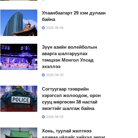
Улаанбаатарт 29 хэм дулаан
байна
2026-08-06
Зүүн азийн волейболын
аварга шалгаруулах
тэмцээн Монгол Улсад
эхэллээ
2026-08-05
Согтуугаар тээврийн
хэрэгсэл жолоодож, орон
сууц мөргөсөн 38 настай
эмэгтэйг шалгаж байна
2026-08-05
Хонь, туулай жилтнээ
аливаа үйлийг хийхэд эерэг