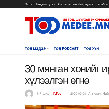
Эхлэл
Бидний тухай
Сурталчилгаа байрлуулах
Холбоо 
ТОД МЭДЭЭ
ТОД PODCAST
ТОД ХҮН
30 мянган хонийг и
хүлээлгэн өгнө
Нийтэлсэн:
Г.Гоо
2020-09-08
Ангилал:
Ний