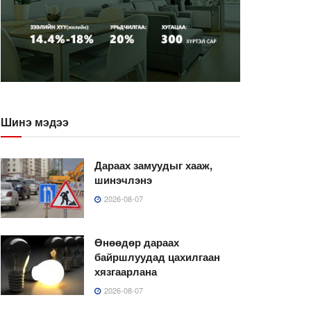
Шинэ мэдээ
Дараах замуудыг хааж,
шинэчлэнэ
2026-08-07
Өнөөдөр дараах
байршлуудад цахилгаан
хязгаарлана
2026-08-07