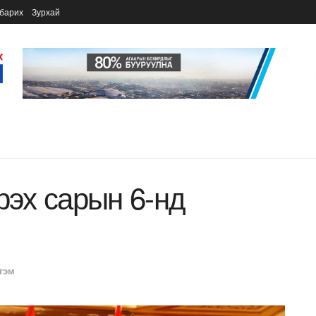
барих
Зурхай
рэх сарын 6-нд
гэм