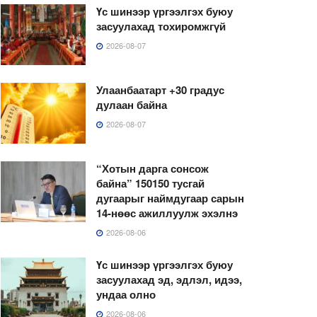
Үс шинээр үргээлгэх буюу
засуулахад тохиромжгүй
2026-08-07
Улаанбаатарт +30 градус
дулаан байна
2026-08-07
“Хотын дарга сонсож
байна” 150150 тусгай
дугаарыг наймдугаар сарын
14-нөөс ажиллуулж эхэлнэ
2026-08-06
Үс шинээр үргээлгэх буюу
засуулахад эд, эдлэл, идээ,
ундаа олно
2026-08-06