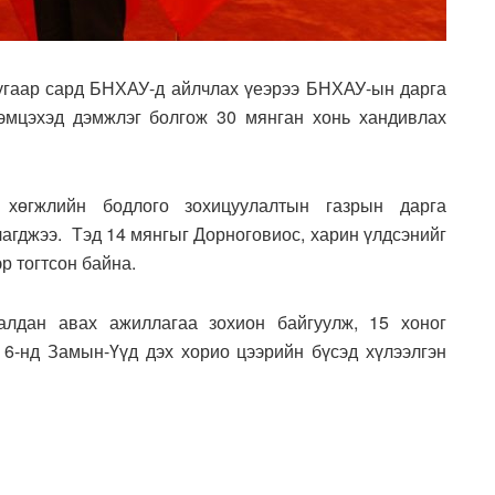
угаар сард БНХАУ-д айлчлах үеэрээ БНХАУ-ын дарга
мцэхэд дэмжлэг болгож 30 мянган хонь хандивлах
өгжлийн бодлого зохицуулалтын газрын дарга
агджээ. Тэд 14 мянгыг Дорноговиос, харин үлдсэнийг
р тогтсон байна.
алдан авах ажиллагаа зохион байгуулж, 15 хоног
 6-нд Замын-Үүд дэх хорио цээрийн бүсэд хүлээлгэн