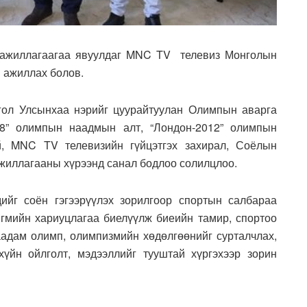
л ажиллагаагаа явуулдаг MNC TV телевиз Монголын
 ажиллах болов.
гол Улсынхаа нэрийг цуурайтуулан Олимпын аварга
08” олимпын наадмын алт, “Лондон-2012” олимпын
, MNC TV телевизийн гүйцэтгэх захирал, Соёлын
ажиллагааны хүрээнд санал бодлоо солилцлоо.
йг соён гэгээрүүлэх зорилгоор спортын салбараа
гмийн хариуцлагаа биелүүлж биеийн тамир, спортоо
адам олимп, олимпизмийн хөдөлгөөнийг сурталчлах,
хүйн ойлголт, мэдээллийг тууштай хүргэхээр зорин