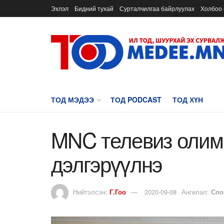
Эхлэл
Бидний тухай
Сурталчилгаа байрлуулах
Холбоо 
ТОД МЭДЭЭ
ТОД PODCAST
ТОД ХҮН
MNC телевиз олимп
дэлгэрүүлнэ
Нийтэлсэн:
Г.Гоо
2020-09-08
Ангилал:
Спо