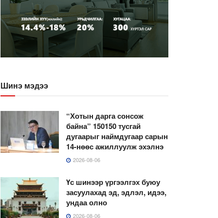
Шинэ мэдээ
“Хотын дарга сонсож
байна” 150150 тусгай
дугаарыг наймдугаар сарын
14-нөөс ажиллуулж эхэлнэ
2026-08-06
Үс шинээр үргээлгэх буюу
засуулахад эд, эдлэл, идээ,
ундаа олно
2026-08-06