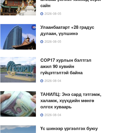
сайн
2026-08-05
Улаанбаатарт +28 градус
дулаан, үүлшинэ
2026-08-05
COP17 хурлын бэлтгэл
ажил 90 хувийн
гүйцэтгэлтэй байна
2026-08-04
ТАНИЛЦ: Энэ сард тэтгэмж,
халамж, хүүхдийн мөнгө
олгох хуваарь
2026-08-04
Үс шинээр үргээлгэх буюу