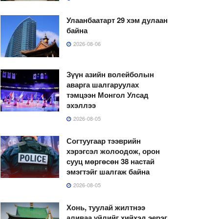
Улаанбаатарт 29 хэм дулаан
байна
2026-08-06
Зүүн азийн волейболын
аварга шалгаруулах
тэмцээн Монгол Улсад
эхэллээ
2026-08-05
Согтуугаар тээврийн
хэрэгсэл жолоодож, орон
сууц мөргөсөн 38 настай
эмэгтэйг шалгаж байна
2026-08-05
Хонь, туулай жилтнээ
аливаа үйлийг хийхэд эерэг