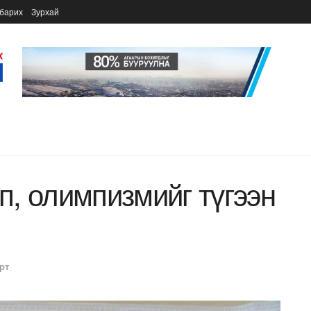
барих
Зурхай
, олимпизмийг түгээн
рт