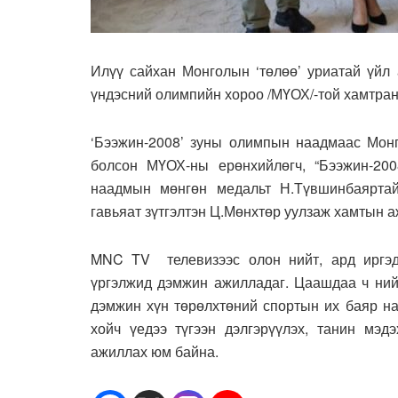
Илүү сайхан Монголын ‘төлөө’ уриатай үй
үндэсний олимпийн хороо /МҮОХ/-той хамтран
‘Бээжин-2008’ зуны олимпын наадмаас Мон
болсон МҮОХ-ны ерөнхийлөгч, “Бээжин-20
наадмын мөнгөн медальт Н.Түвшинбаяртай
гавьяат зүтгэлтэн Ц.Мөнхтөр уулзаж хамтын 
MNC TV телевизээс олон нийт, ард иргэди
үргэлжид дэмжин ажилладаг. Цаашдаа ч ний
дэмжин хүн төрөлхтөний спортын их баяр на
хойч үедээ түгээн дэлгэрүүлэх, танин мэдэ
ажиллах юм байна.