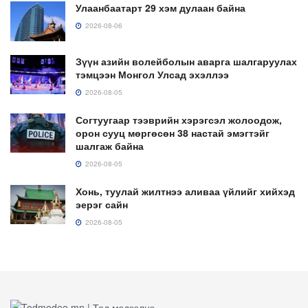
Улаанбаатарт 29 хэм дулаан байна
2026-08-06
Зүүн азийн волейболын аварга шалгаруулах
тэмцээн Монгол Улсад эхэллээ
2026-08-05
Согтуугаар тээврийн хэрэгсэл жолоодож,
орон сууц мөргөсөн 38 настай эмэгтэйг
шалгаж байна
2026-08-05
Хонь, туулай жилтнээ аливаа үйлийг хийхэд
эерэг сайн
2026-08-05