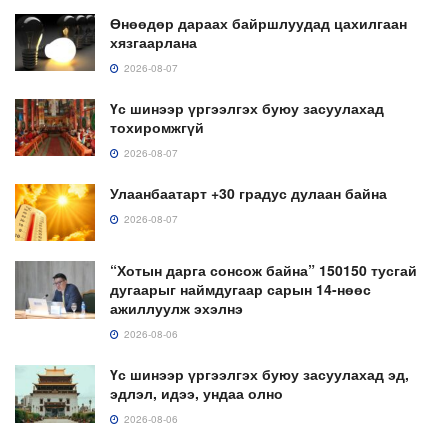
Өнөөдөр дараах байршлуудад цахилгаан
хязгаарлана
2026-08-07
Үс шинээр үргээлгэх буюу засуулахад
тохиромжгүй
2026-08-07
Улаанбаатарт +30 градус дулаан байна
2026-08-07
“Хотын дарга сонсож байна” 150150 тусгай
дугаарыг наймдугаар сарын 14-нөөс
ажиллуулж эхэлнэ
2026-08-06
Үс шинээр үргээлгэх буюу засуулахад эд,
эдлэл, идээ, ундаа олно
2026-08-06