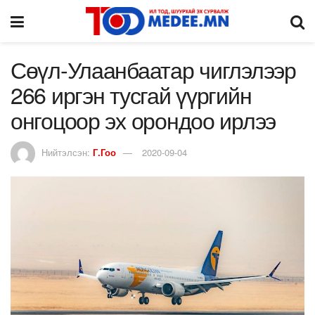
Сөүл-Улаанбаатар чиглэлээр
266 иргэн тусгай үүргийн
онгоцоор эх орондоо ирлээ
Нийтэлсэн:
Г.Гоо
2020-09-04