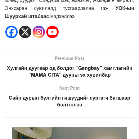
Энхсаран сувилалд тусгаарлалаа гэж
УОК-ын
Шуурхай штабаас
мэдээллээ.
Previous Post
Хулгайн дуугаар од болдог “Gangbaу” хамтлагийн
“MAMA CITA” дууны эх хувилбар
Next Post
Сайн дурын бүлгийн гишүүдийг сургагч багшаар
бэлтгэлээ