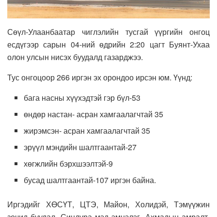
Сөүл-Улаанбаатар чиглэлийн тусгай үүргийн онгоц
есдүгээр сарын 04-ний өдрийн 2:20 цагт Буянт-Ухаа
олон улсын нисэх буудалд газарджээ.
Тус онгоцоор 266 иргэн эх орондоо ирсэн юм. Үүнд:
бага насны хүүхэдтэй гэр бүл-53
өндөр настан- асран хамгаалагчтай 35
жирэмсэн- асран хамгаалагчтай 35
эрүүл мэндийн шалтгаантай-27
хөгжлийн бэрхшээлтэй-9
бусад шалтгаантай-107 иргэн байна.
Иргэдийг ХӨСҮТ, ЦТЭ, Майон, Холидэй, Тэмүүжин
зочид буудал, Синдүра мэд эмнэлэг, Ахмадын амралт,