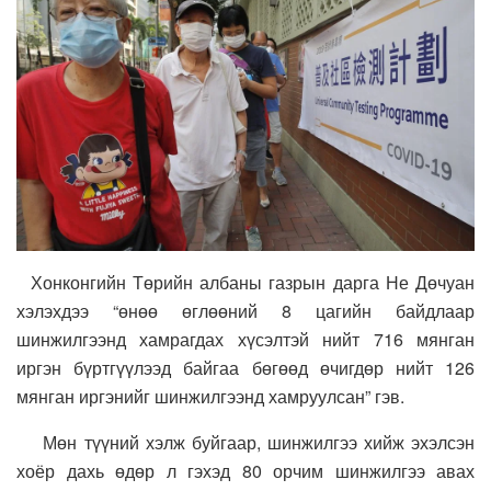
Хонконгийн Төрийн албаны газрын дарга Не Дөчуан
хэлэхдээ “өнөө өглөөний 8 цагийн байдлаар
шинжилгээнд хамрагдах хүсэлтэй нийт 716 мянган
иргэн бүртгүүлээд байгаа бөгөөд өчигдөр нийт 126
мянган иргэнийг шинжилгээнд хамруулсан” гэв.
Мөн түүний хэлж буйгаар, шинжилгээ хийж эхэлсэн
хоёр дахь өдөр л гэхэд 80 орчим шинжилгээ авах