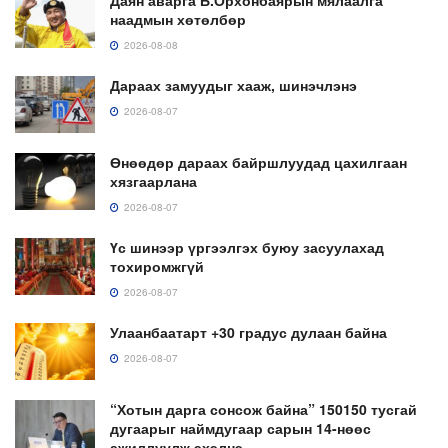
наадмын хөтөлбөр
2026-08-08
Дараах замуудыг хааж, шинэчлэнэ
2026-08-07
Өнөөдөр дараах байршлуудад цахилгаан
хязгаарлана
2026-08-07
Үс шинээр үргээлгэх буюу засуулахад
тохиромжгүй
2026-08-07
Улаанбаатарт +30 градус дулаан байна
2026-08-07
“Хотын дарга сонсож байна” 150150 тусгай
дугаарыг наймдугаар сарын 14-нөөс
ажиллуулж эхэлнэ