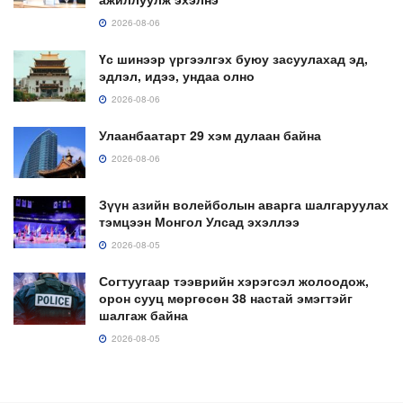
2026-08-06
Үс шинээр үргээлгэх буюу засуулахад эд,
эдлэл, идээ, ундаа олно
2026-08-06
Улаанбаатарт 29 хэм дулаан байна
2026-08-06
Зүүн азийн волейболын аварга шалгаруулах
тэмцээн Монгол Улсад эхэллээ
2026-08-05
Согтуугаар тээврийн хэрэгсэл жолоодож,
орон сууц мөргөсөн 38 настай эмэгтэйг
шалгаж байна
2026-08-05