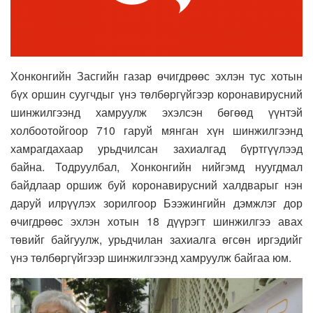
Хонконгийн Засгийн газар өчигдрөөс эхлэн тус хотын
бүх оршин суугчдыг үнэ төлбөргүйгээр коронавирусний
шинжилгээнд хамруулж эхэлсэн бөгөөд үүнтэй
холбоотойгоор 710 гаруй мянган хүн шинжилгээнд
хамрагдахаар урьдчилсан захиалгад бүртгүүлээд
байна. Тодруулбал, Хонконгийн нийгэмд нуугдмал
байдлаар оршиж буй коронавирусний халдварыг нэн
даруй илрүүлэх зорилгоор Бээжингийн дэмжлэг дор
өчигдрөөс эхлэн хотын 18 дүүрэгт шинжилгээ авах
төвийг байгуулж, урьдчилан захиалга өгсөн иргэдийг
үнэ төлбөргүйгээр шинжилгээнд хамруулж байгаа юм.