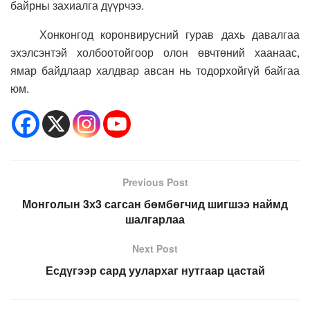
байрны захиалга дүүрчээ.
Хонконгод коронвирусний гурав дахь давалгаа
эхэлсэнтэй холбоотойгоор олон өвчтөний хаанаас,
ямар байдлаар халдвар авсан нь тодорхойгүй байгаа
юм.
Previous Post
Монголын 3х3 сагсан бөмбөгчид шигшээ наймд
шалгарлаа
Next Post
Есдүгээр сард уулархаг нутгаар цастай