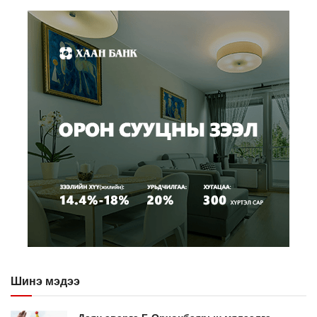
Шинэ мэдээ
Даян аварга Б.Орхонбаярын мялаалга