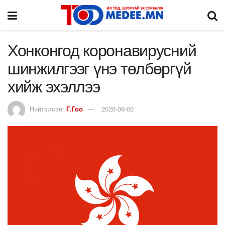
Хонконгод коронавирусний
шинжилгээг үнэ төлбөргүй
хийж эхэллээ
Нийтэлсэн:
Г.Гоо
2020-09-02