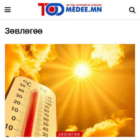
Зөвлөгөө
ЗӨВЛӨГӨӨ