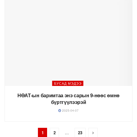
БУСАД МЭДЭЭ
НӨАТ-ын баримтаа энэ сарын 9-нөөс өмнө
бүртгүүлээрэй
2025-04-07
1
2
…
23