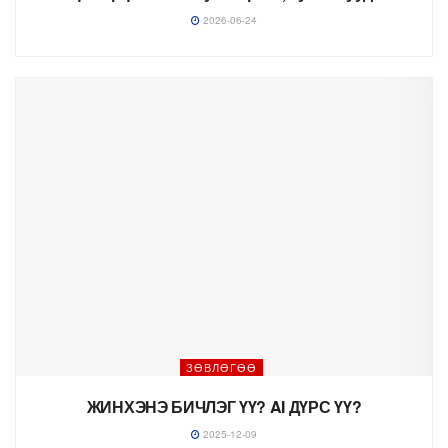
2026-06-24
ЗӨВЛӨГӨӨ
ЖИНХЭНЭ БИЧЛЭГ ҮҮ? AI ДҮРС ҮҮ?
2025-12-09