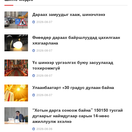
Дараах замуудыг хааж, шинэчлэнэ
2026-08-07
Өнөөдөр дараах байршлуудад цахилгаан
хязгаарлана
2026-08-07
Үс шинээр үргээлгэх буюу засуулахад
тохиромжгүй
2026-08-07
Улаанбаатарт +30 градус дулаан байна
2026-08-07
“Хотын дарга сонсож байна” 150150 тусгай
дугаарыг наймдугаар сарын 14-нөөс
ажиллуулж эхэлнэ
2026-08-06