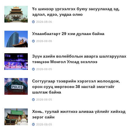
Үс шинээр үргээлгэх буюу засуулахад эд,
эдлэл, идээ, ундаа олно
2026-08-06
Улаанбаатарт 29 хэм дулаан байна
2026-08-06
Зүүн азийн волейболын аварга шалгаруулах
тэмцээн Монгол Улсад эхэллээ
2026-08-05
Согтуугаар тээврийн хэрэгсэл жолоодож,
орон сууц мөргөсөн 38 настай эмэгтэйг
шалгаж байна
2026-08-05
Хонь, туулай жилтнээ аливаа үйлийг хийхэд
эерэг сайн
2026-08-05