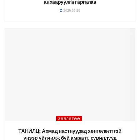
анхааруулга гаргалаа
2026-06-26
ЗӨВЛӨГӨӨ
ТАНИЛЦ: Ахмад настнуудад хөнгөлөлттэй
үнээр үйлчилж буй амралт, сувиллууд