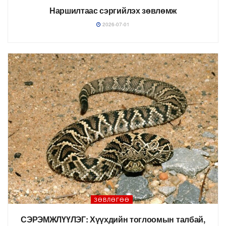
Наршилтаас сэргийлэх зөвлөмж
2026-07-01
ЗӨВЛӨГӨӨ
СЭРЭМЖЛҮҮЛЭГ: Хүүхдийн тоглоомын талбай,