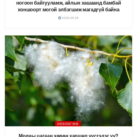
ногоон байгууламж, айлын хашаанд бамбай
хоншоорт могой элбэгшиж магадгүй байна
2026-06-29
ЗӨВЛӨГӨӨ
Модны цагаан хөвөн харшил үүсгэдэг үү?