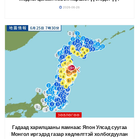
2026-06-26
ЗӨВЛӨГӨӨ
Гадаад харилцааны яамнаас Япон Улсад суугаа
Монгол иргэдэд газар хөдлөлттэй холбогдуулан