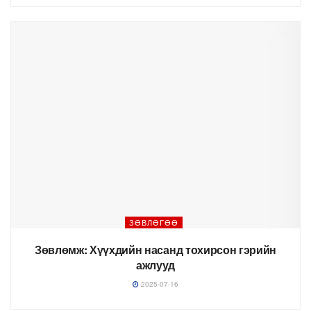
ЗӨВЛӨГӨӨ
Зөвлөмж: Хүүхдийн насанд тохирсон гэрийн
ажлууд
2025-07-16