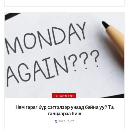
ЗӨВЛӨГӨӨ
Ням гараг бүр сэтгэлээр унаад байна уу? Та
ганцаараа биш
2025-12-07